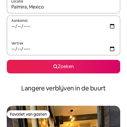
Locatie
Wanneer er resultaten beschikbaar zijn, maak je een keuze met 
Aankomst
Vertrek
Zoeken
Langere verblijven in de buurt
Favoriet van gasten
Favoriet van gasten