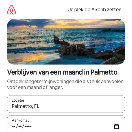
Ga
direct
Je plek op Airbnb zetten
naar
inhoud
Verblijven van een maand in Palmetto
Ontdek langetermijnwoningen die als thuis aanvoelen
voor een maand of langer.
Locatie
Wanneer er resultaten beschikbaar zijn, maak je een keuze met 
Aankomst