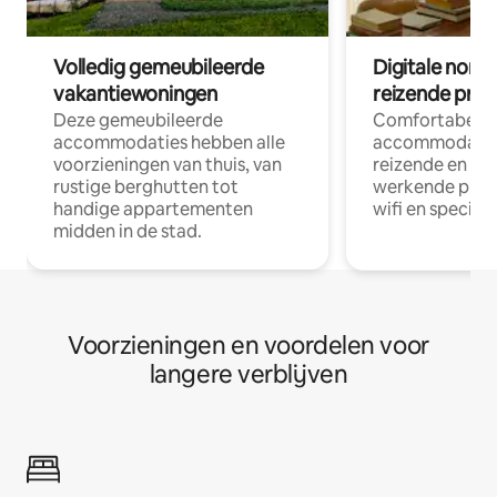
Volledig gemeubileerde
Digitale nom
vakantiewoningen
reizende prof
Deze gemeubileerde
Comfortabele
accommodaties hebben alle
accommodatie
voorzieningen van thuis, van
reizende en op
rustige berghutten tot
werkende profe
handige appartementen
wifi en special
midden in de stad.
Voorzieningen en voordelen voor
langere verblijven