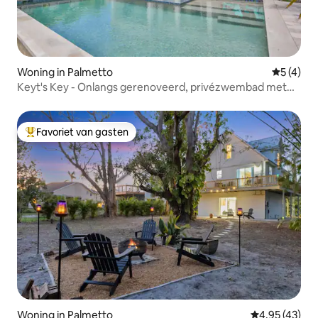
Woning in Palmetto
Gemiddeld
5 (4)
Keyt's Key - Onlangs gerenoveerd, privézwembad met
verwarming!
Favoriet van gasten
Topfavoriet van gasten
Woning in Palmetto
Gemiddelde be
4,95 (43)