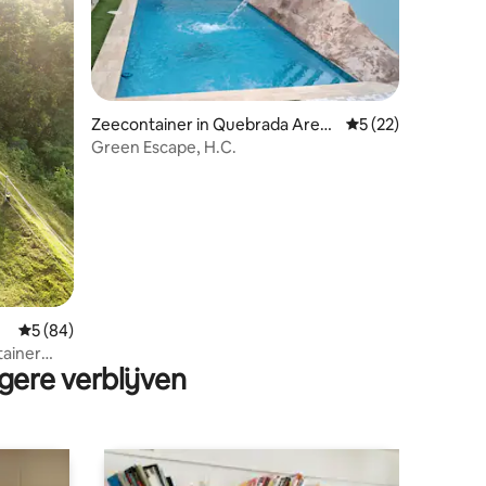
Zeecontainer in Quebrada Aren
Gemiddelde beoord
5 (22)
as
Green Escape, H.C.
ecensies
Gemiddelde beoordeling van 5 op 5, 84 recensies
5 (84)
tainer
gere verblijven