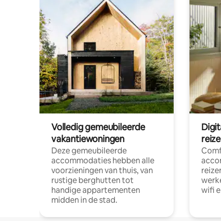
Volledig gemeubileerde
Digi
vakantiewoningen
reiz
Deze gemeubileerde
Comf
accommodaties hebben alle
acco
voorzieningen van thuis, van
reize
rustige berghutten tot
werke
handige appartementen
wifi 
midden in de stad.