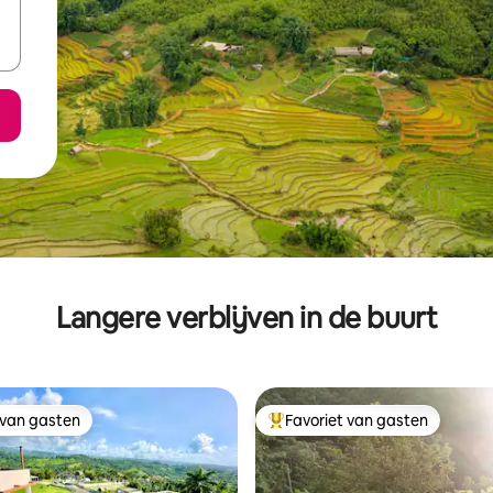
Langere verblijven in de buurt
 van gasten
Favoriet van gasten
 van gasten
Topfavoriet van gasten