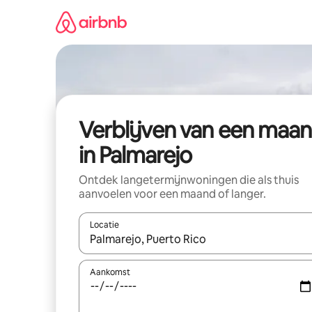
Ga
direct
naar
inhoud
Verblijven van een maa
in Palmarejo
Ontdek langetermijnwoningen die als thuis
aanvoelen voor een maand of langer.
Locatie
Wanneer er resultaten beschikbaar zijn, maak je 
Aankomst