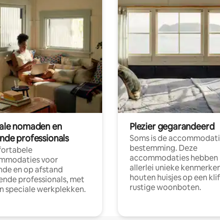
tale nomaden en
Plezier gegarandeerd
ende professionals
Soms is de accommodati
bestemming. Deze
ortabele
accommodaties hebben
mmodaties voor
allerlei unieke kenmerken
nde en op afstand
houten huisjes op een klif
nde professionals, met
rustige woonboten.
en speciale werkplekken.