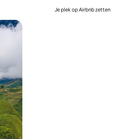
Je plek op Airbnb zetten
en of swipen.