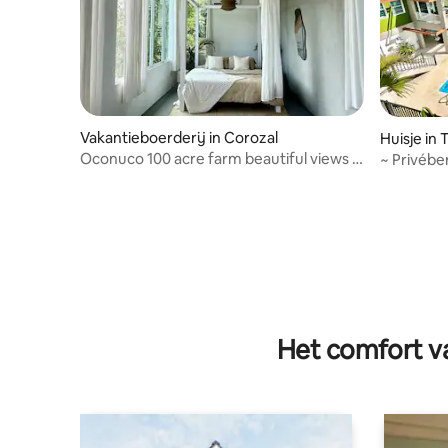
Vakantieboerderij in Corozal
Huisje in 
Oconuco 100 acre farm beautiful views &
~ Privébe
paths (EP)
Het comfort va