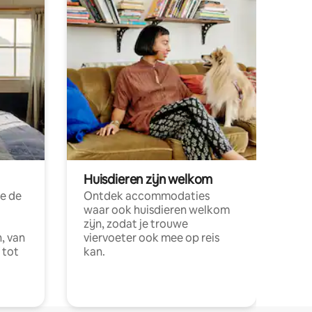
Huisdieren zijn welkom
e de
Ontdek accommodaties
waar ook huisdieren welkom
zijn, zodat je trouwe
, van
viervoeter ook mee op reis
 tot
kan.