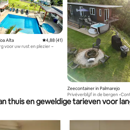
Toa Alta
Gemiddelde beoordeling van 4,88 op 5, 41 r
4,88 (41)
rg voor uw rust en plezier ~
Zeecontainer in Palmarejo
Privéverblijf in de bergen •Con
n thuis en geweldige tarieven voor lan
•Jacuzzi •Uitzicht