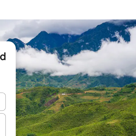
nd
een keuze met je de pijltjestoetsen omhoog en omlaag, óf door te tikk