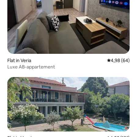
Flat in Veria
Gemiddelde be
4,98 (64)
Luxe AB-appartement