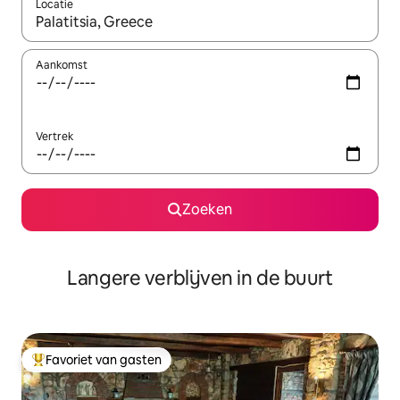
Locatie
Wanneer er resultaten beschikbaar zijn, maak je een keuze met 
Aankomst
Vertrek
Zoeken
Langere verblijven in de buurt
Favoriet van gasten
Topfavoriet van gasten