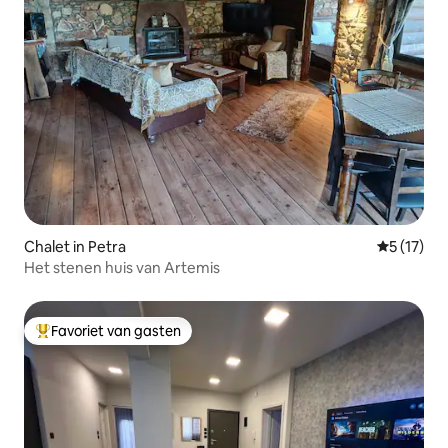
Chalet in Petra
Gemiddeld
5 (17)
Het stenen huis van Artemis
Favoriet van gasten
Topfavoriet van gasten