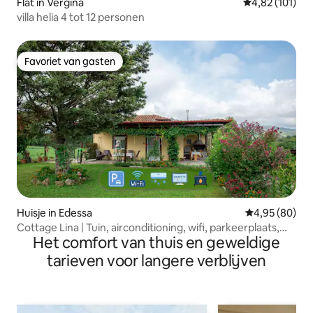
Flat in Vergina
Gemiddelde beo
4,82 (101)
villa helia 4 tot 12 personen
Favoriet van gasten
Favoriet van gasten
Huisje in Edessa
Gemiddelde be
4,95 (80)
Cottage Lina | Tuin, airconditioning, wifi, parkeerplaats,
Het comfort van thuis en geweldige
barbecue
tarieven voor langere verblijven