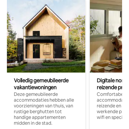
Volledig gemeubileerde
Digitale nom
vakantiewoningen
reizende prof
Deze gemeubileerde
Comfortabele
accommodaties hebben alle
accommodatie
voorzieningen van thuis, van
reizende en op
rustige berghutten tot
werkende profe
handige appartementen
wifi en special
midden in de stad.