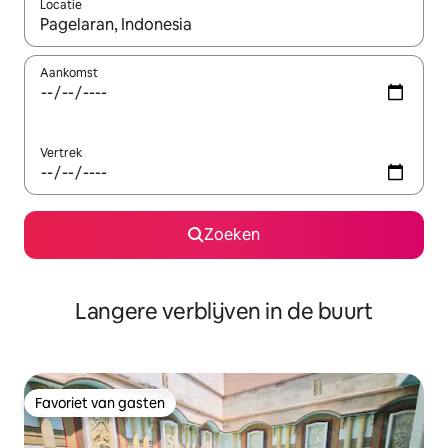
Locatie
Wanneer er resultaten beschikbaar zijn, maak je een keuze met 
Aankomst
Vertrek
Zoeken
Langere verblijven in de buurt
Favoriet van gasten
Favoriet van gasten