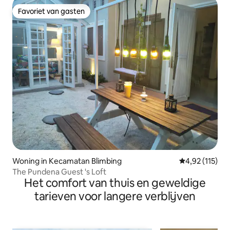
Favoriet van gasten
Favoriet van gasten
Woning in Kecamatan Blimbing
Gemiddelde be
4,92 (115)
The Pundena Guest 's Loft
Het comfort van thuis en geweldige
tarieven voor langere verblijven