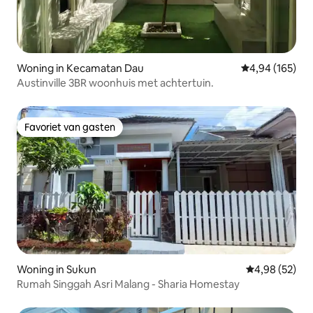
Woning in Kecamatan Dau
Gemiddelde beo
4,94 (165)
Austinville 3BR woonhuis met achtertuin.
Favoriet van gasten
Favoriet van gasten
Woning in Sukun
Gemiddelde be
4,98 (52)
Rumah Singgah Asri Malang - Sharia Homestay