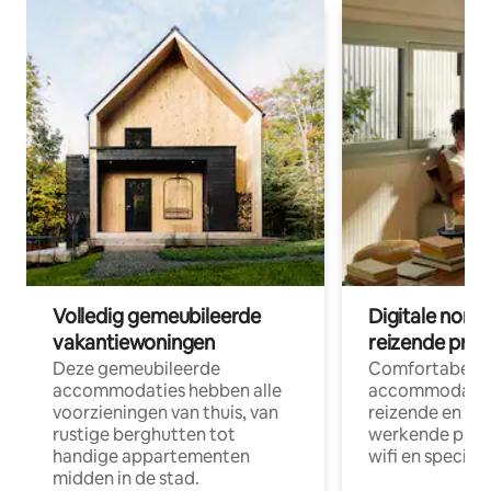
Volledig gemeubileerde
Digitale nom
vakantiewoningen
reizende prof
Deze gemeubileerde
Comfortabele
accommodaties hebben alle
accommodatie
voorzieningen van thuis, van
reizende en op
rustige berghutten tot
werkende profe
handige appartementen
wifi en special
midden in de stad.