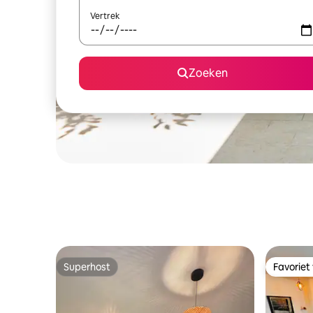
Vertrek
Zoeken
Superhost
Favoriet
Superhost
Favoriet