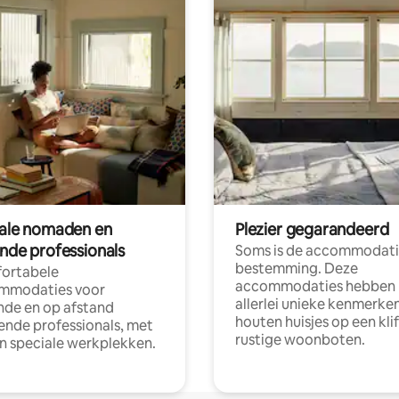
tale nomaden en
Plezier gegarandeerd
ende professionals
Soms is de accommodati
bestemming. Deze
ortabele
accommodaties hebben
mmodaties voor
allerlei unieke kenmerken
nde en op afstand
houten huisjes op een klif
nde professionals, met
rustige woonboten.
en speciale werkplekken.