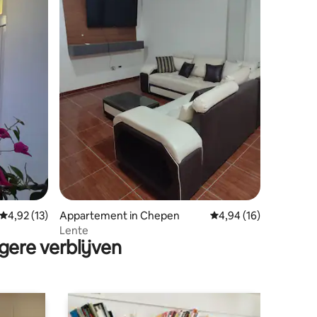
ecensies
Gemiddelde beoordeling van 4,92 op 5, 13 recensies
4,92 (13)
Appartement in Chepen
Gemiddelde beoordelin
4,94 (16)
Lente
gere verblijven