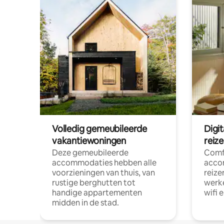
Volledig gemeubileerde
Digi
vakantiewoningen
reiz
Deze gemeubileerde
Comf
accommodaties hebben alle
acco
voorzieningen van thuis, van
reize
rustige berghutten tot
werke
handige appartementen
wifi 
midden in de stad.