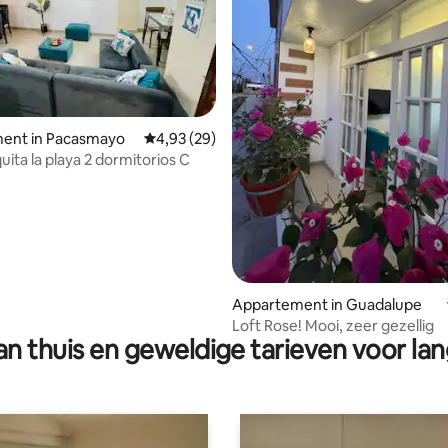
ent in Pacasmayo
Gemiddelde beoordeling van 4,93 op 5, 29 r
4,93 (29)
ita la playa 2 dormitorios C
ng van 4,86 op 5, 7 recensies
Appartement in Guadalupe
Loft Rose! Mooi, zeer gezellig
n thuis en geweldige tarieven voor lan