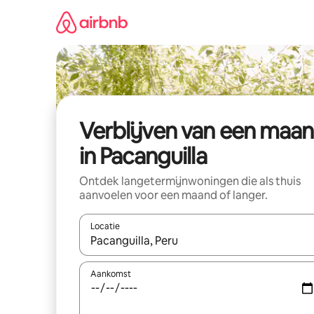
Ga
direct
naar
inhoud
Verblijven van een maa
in Pacanguilla
Ontdek langetermijnwoningen die als thuis
aanvoelen voor een maand of langer.
Locatie
Wanneer er resultaten beschikbaar zijn, maak je 
Aankomst