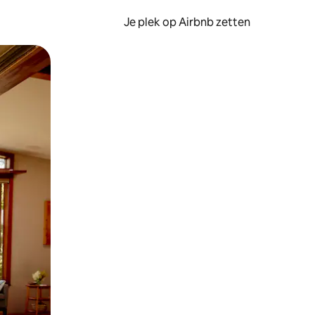
Je plek op Airbnb zetten
en of swipen.