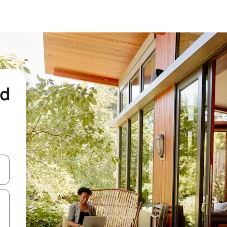
nd
een keuze met je de pijltjestoetsen omhoog en omlaag, óf door te tikk