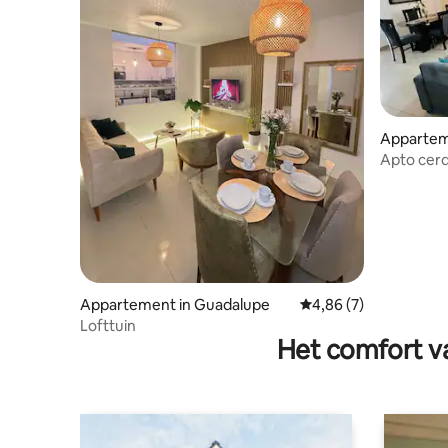
Appartem
Apto cerqu
Appartement in Guadalupe
Gemiddelde beoordeli
4,86 (7)
Lofttuin
Het comfort va