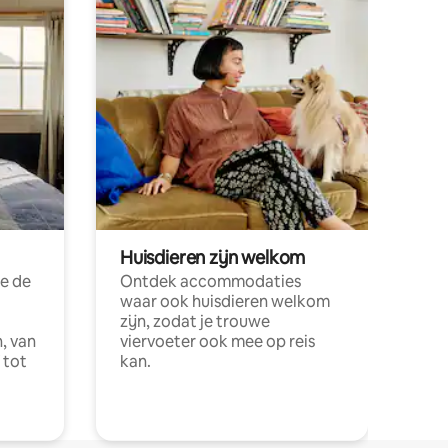
Huisdieren zijn welkom
e de
Ontdek accommodaties
waar ook huisdieren welkom
zijn, zodat je trouwe
, van
viervoeter ook mee op reis
 tot
kan.