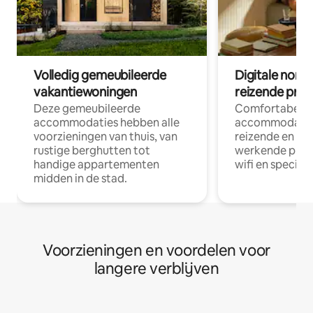
Volledig gemeubileerde
Digitale nom
vakantiewoningen
reizende prof
Deze gemeubileerde
Comfortabele
accommodaties hebben alle
accommodatie
voorzieningen van thuis, van
reizende en op
rustige berghutten tot
werkende profe
handige appartementen
wifi en special
midden in de stad.
Voorzieningen en voordelen voor
langere verblijven