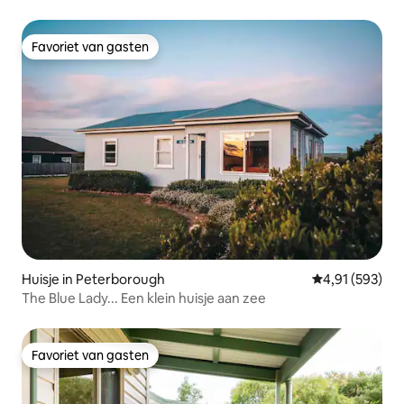
Favoriet van gasten
Favoriet van gasten
Huisje in Peterborough
Gemiddelde beo
4,91 (593)
The Blue Lady... Een klein huisje aan zee
Favoriet van gasten
Favoriet van gasten