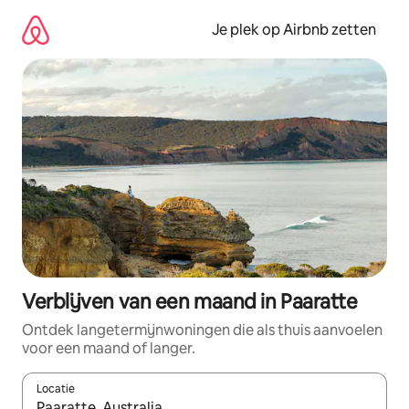
Ga
direct
Je plek op Airbnb zetten
naar
inhoud
Verblijven van een maand in Paaratte
Ontdek langetermijnwoningen die als thuis aanvoelen
voor een maand of langer.
Locatie
Wanneer er resultaten beschikbaar zijn, maak je een keuze met 