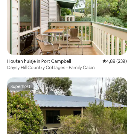
Houten huisje in Port Campbell
Gemiddelde beo
4,89 (239)
Daysy Hill Country Cottages - Family Cabin
Superhost
Superhost