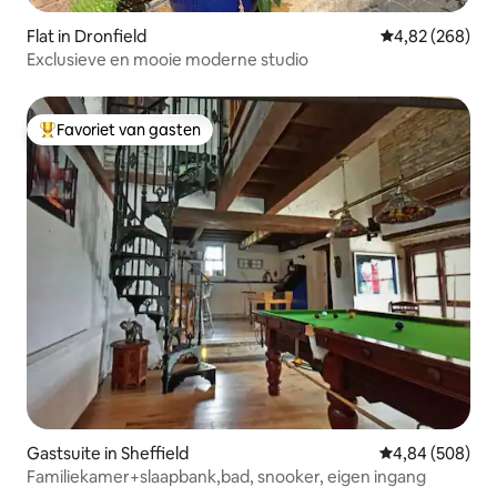
Flat in Dronfield
Gemiddelde beo
4,82 (268)
Exclusieve en mooie moderne studio
Favoriet van gasten
Topfavoriet van gasten
Gastsuite in Sheffield
Gemiddelde beo
4,84 (508)
Familiekamer+slaapbank,bad, snooker, eigen ingang