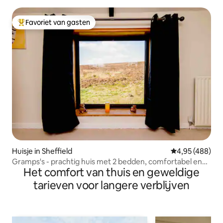
Favoriet van gasten
Topfavoriet van gasten
Huisje in Sheffield
Gemiddelde beo
4,95 (488)
Gramps's - prachtig huis met 2 bedden, comfortabel en
Het comfort van thuis en geweldige
gezellig
tarieven voor langere verblijven