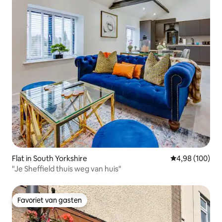
Flat in South Yorkshire
Gemiddelde beo
4,98 (100)
"Je Sheffield thuis weg van huis"
Favoriet van gasten
Favoriet van gasten