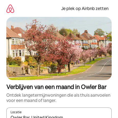
Ga
direct
Je plek op Airbnb zetten
naar
inhoud
Verblijven van een maand in Owler Bar
Ontdek langetermijnwoningen die als thuis aanvoelen
voor een maand of langer.
Locatie
Wanneer er resultaten beschikbaar zijn, maak je een keuze met 