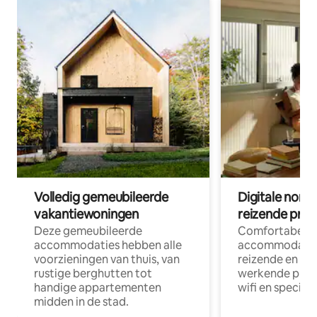
Volledig gemeubileerde
Digitale nom
vakantiewoningen
reizende prof
Deze gemeubileerde
Comfortabele
accommodaties hebben alle
accommodatie
voorzieningen van thuis, van
reizende en op
rustige berghutten tot
werkende profe
handige appartementen
wifi en special
midden in de stad.