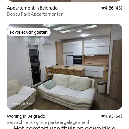
Appartement in Belgrado
Gemiddelde be
4,86 (43)
Donau Park Appartementen
Favoriet van gasten
Favoriet van gasten
Woning in Belgrado
Gemiddelde be
4,93 (54)
Servisch huis - gratis parkeergelegenheid
Het comfort van thuis en geweldige