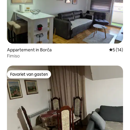
Appartement in Borča
Gemiddelde
5 (14)
Fimiso
Favoriet van gasten
Favoriet van gasten