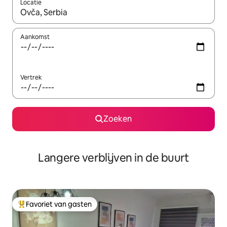
Locatie
Wanneer er resultaten beschikbaar zijn, maak je een keuze met 
Aankomst
Vertrek
Zoeken
Langere verblijven in de buurt
Favoriet van gasten
Topfavoriet van gasten