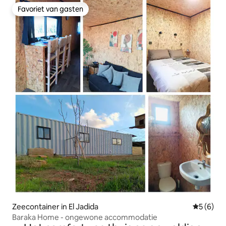
Favoriet van gasten
Favoriet van gasten
Zeecontainer in El Jadida
Gemiddeld
5 (6)
Baraka Home - ongewone accommodatie