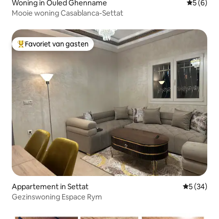
Woning in Ouled Ghenname
Gemiddeld
5 (6)
Mooie woning Casablanca-Settat
Favoriet van gasten
Topfavoriet van gasten
Appartement in Settat
Gemiddelde
5 (34)
Gezinswoning Espace Rym