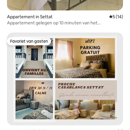
Appartement in Settat
Gemiddelde
5 (14)
Appartement gelegen op 10 minuten van het
stadscentrum
Favoriet van gasten
Favoriet van gasten