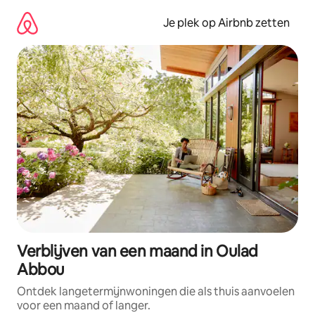
Ga
direct
Je plek op Airbnb zetten
naar
inhoud
Verblijven van een maand in Oulad
Abbou
Ontdek langetermijnwoningen die als thuis aanvoelen
voor een maand of langer.