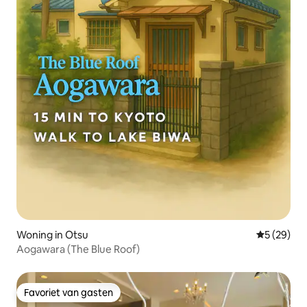
Woning in Otsu
Gemiddelde
5 (29)
Aogawara (The Blue Roof)
Favoriet van gasten
Favoriet van gasten