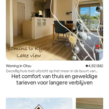
Woning in Otsu
Gemiddelde be
4,92 (66)
Gezellig huis met uitzicht op het meer in de buurt van
Het comfort van thuis en geweldige
Kyoto / 家族に人気・無料駐車場
tarieven voor langere verblijven