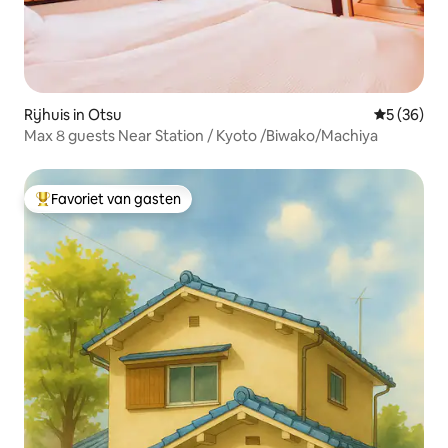
Rijhuis in Otsu
Gemiddelde
5 (36)
Max８guests Near Station / Kyoto /Biwako/Machiya
Favoriet van gasten
Topfavoriet van gasten