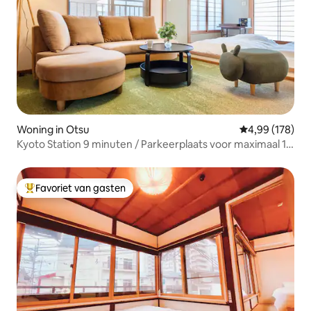
Woning in Otsu
Gemiddelde beo
4,99 (178)
Kyoto Station 9 minuten / Parkeerplaats voor maximaal 10
personen / Vrijstelling van toeristenbelasting / 4
slaapkamers / 5 minuten lopen naar het station / Kinderen
welkom / Groot vrijstaand huis / Toegankelijk voor
Favoriet van gasten
Topfavoriet van gasten
mindervaliden