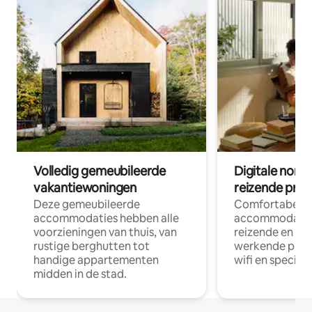
Volledig gemeubileerde
Digitale nom
vakantiewoningen
reizende prof
Deze gemeubileerde
Comfortabele
accommodaties hebben alle
accommodatie
voorzieningen van thuis, van
reizende en op
rustige berghutten tot
werkende profe
handige appartementen
wifi en special
midden in de stad.