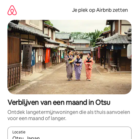
Ga
direct
Je plek op Airbnb zetten
naar
inhoud
Verblijven van een maand in Otsu
Ontdek langetermijnwoningen die als thuis aanvoelen
voor een maand of langer.
Locatie
Wanneer er resultaten beschikbaar zijn, maak je een keuze met 