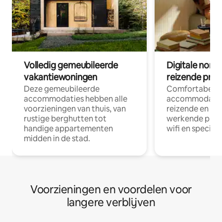
Volledig gemeubileerde
Digitale nom
vakantiewoningen
reizende prof
Deze gemeubileerde
Comfortabele
accommodaties hebben alle
accommodatie
voorzieningen van thuis, van
reizende en op
rustige berghutten tot
werkende profe
handige appartementen
wifi en special
midden in de stad.
Voorzieningen en voordelen voor
langere verblijven