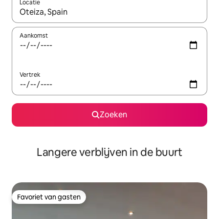
Locatie
Wanneer er resultaten beschikbaar zijn, maak je een keuze met 
Aankomst
Vertrek
Zoeken
Langere verblijven in de buurt
Favoriet van gasten
Favoriet van gasten