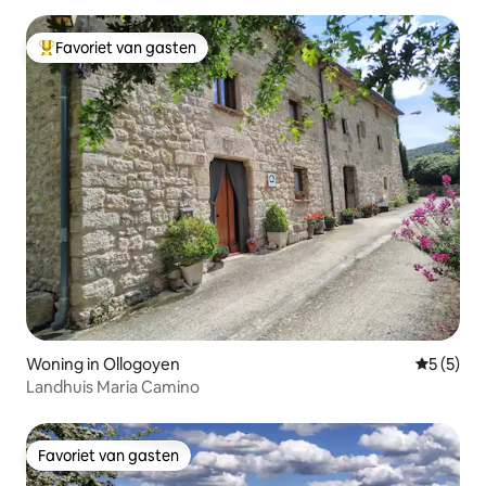
Favoriet van gasten
Topfavoriet van gasten
Woning in Ollogoyen
Gemiddeld
5 (5)
Landhuis Maria Camino
Favoriet van gasten
Favoriet van gasten