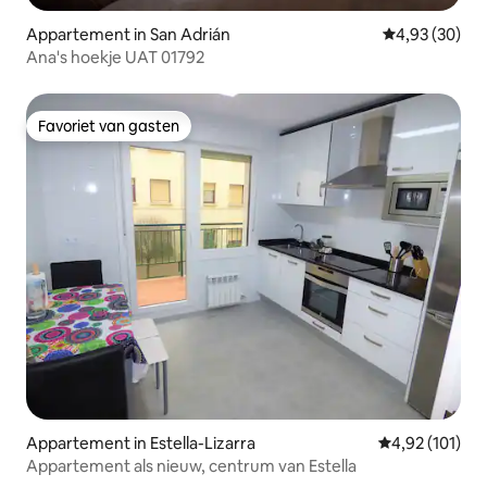
Appartement in San Adrián
Gemiddelde be
4,93 (30)
Ana's hoekje UAT 01792
Favoriet van gasten
Favoriet van gasten
Appartement in Estella-Lizarra
Gemiddelde beo
4,92 (101)
Appartement als nieuw, centrum van Estella