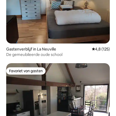
Gastenverblijf in La Neuville
Gemiddelde be
4,8 (125)
De gemeubileerde oude school
Favoriet van gasten
Favoriet van gasten