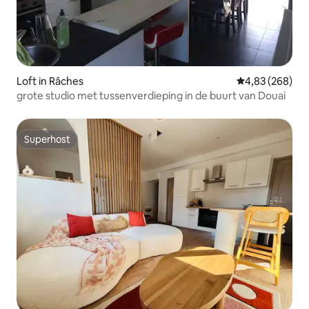
Loft in Râches
Gemiddelde beo
4,83 (268)
grote studio met tussenverdieping in de buurt van Douai
Superhost
Superhost