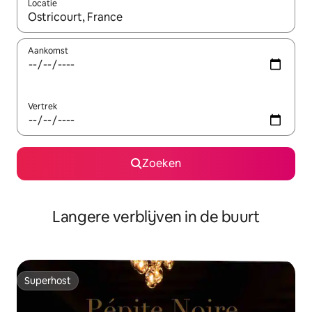
Locatie
Wanneer er resultaten beschikbaar zijn, maak je een keuze met 
Aankomst
Vertrek
Zoeken
Langere verblijven in de buurt
Superhost
Superhost