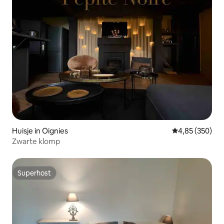
Huisje in Oignies
Gemiddelde beo
4,85 (350)
Zwarte klomp
Superhost
Superhost