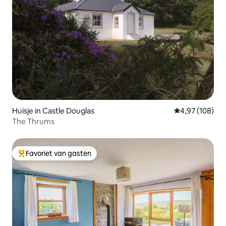
Huisje in Castle Douglas
Gemiddelde beo
4,97 (108)
The Thrums
Favoriet van gasten
Topfavoriet van gasten