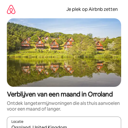
Ga
direct
Je plek op Airbnb zetten
naar
inhoud
Verblijven van een maand in Orroland
Ontdek langetermijnwoningen die als thuis aanvoelen
voor een maand of langer.
Locatie
Wanneer er resultaten beschikbaar zijn, maak je een keuze met 