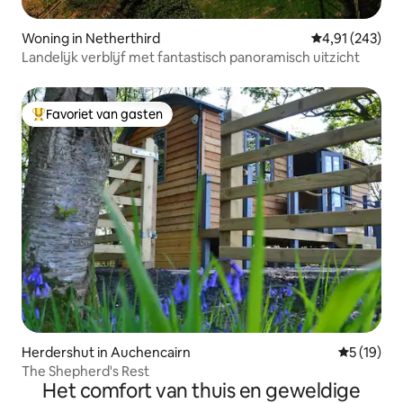
Woning in Netherthird
Gemiddelde beo
4,91 (243)
Landelijk verblijf met fantastisch panoramisch uitzicht
Favoriet van gasten
Topfavoriet van gasten
Herdershut in Auchencairn
Gemiddelde
5 (19)
The Shepherd's Rest
Het comfort van thuis en geweldige