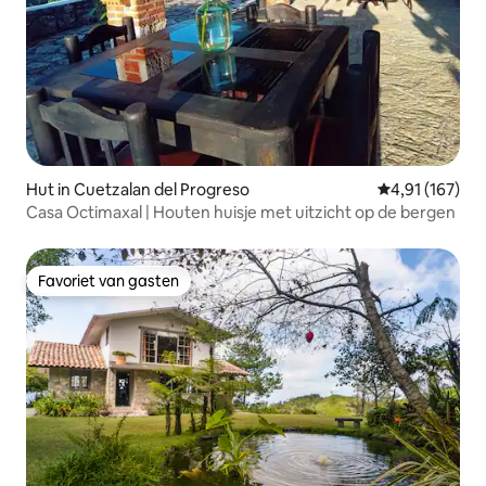
Hut in Cuetzalan del Progreso
Gemiddelde beo
4,91 (167)
Casa Octimaxal | Houten huisje met uitzicht op de bergen
Favoriet van gasten
Favoriet van gasten