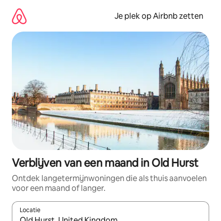
Ga
direct
Je plek op Airbnb zetten
naar
inhoud
Verblijven van een maand in Old Hurst
Ontdek langetermijnwoningen die als thuis aanvoelen
voor een maand of langer.
Locatie
Wanneer er resultaten beschikbaar zijn, maak je een keuze met 