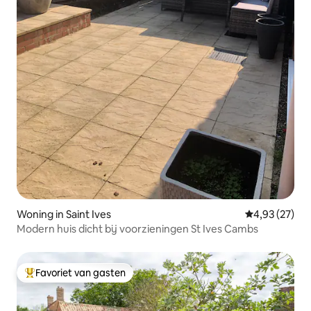
Woning in Saint Ives
Gemiddelde be
4,93 (27)
Modern huis dicht bij voorzieningen St Ives Cambs
Favoriet van gasten
Topfavoriet van gasten