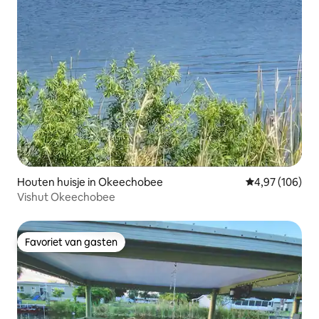
Houten huisje in Okeechobee
Gemiddelde beo
4,97 (106)
Vishut Okeechobee
Favoriet van gasten
Favoriet van gasten