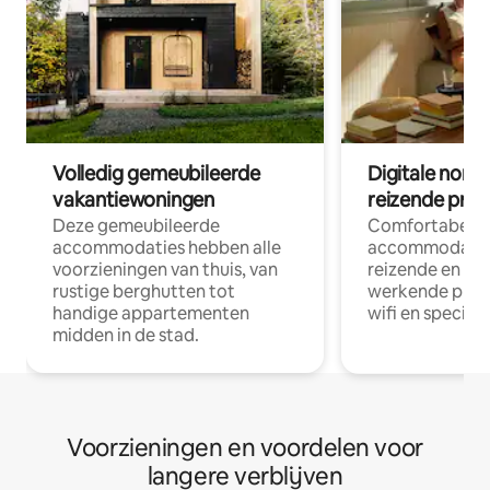
Volledig gemeubileerde
Digitale nom
vakantiewoningen
reizende prof
Deze gemeubileerde
Comfortabele
accommodaties hebben alle
accommodatie
voorzieningen van thuis, van
reizende en op
rustige berghutten tot
werkende profe
handige appartementen
wifi en special
midden in de stad.
Voorzieningen en voordelen voor
langere verblijven