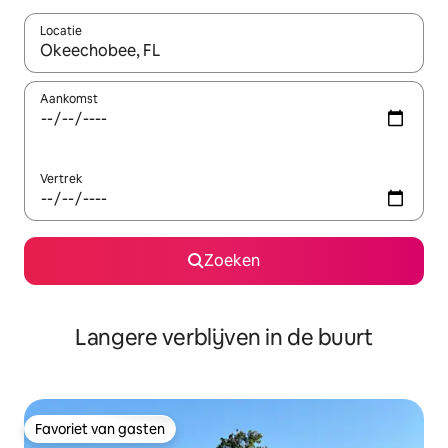
Locatie
Wanneer er resultaten beschikbaar zijn, maak je een keuze met 
Aankomst
Vertrek
Zoeken
Langere verblijven in de buurt
Favoriet van gasten
Favoriet van gasten