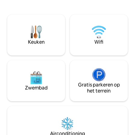
Verhuurders wonen al tientallen jaren in
KVR-pad. Buitenac
de omgeving en kunnen je begeleiden
quading, fietsen, v
naar de grote verscheidenheid aan
Verlaat de stad en
nabijgelegen attracties, activiteiten en
buitenleven op he
aflaten die de omgeving te bieden
nachtelijke hemel
heeft. Gelegen op enkele minuten van
het centrum, maar ziet eruit en voelt als
Keuken
Wifi
een natuurretraite!
Gratis parkeren op
Zwembad
het terrein
Airconditioning