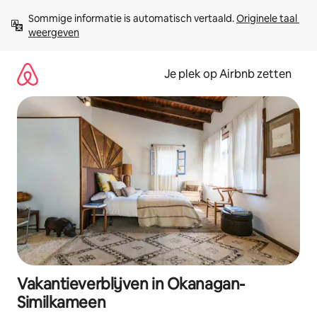
Ga
Sommige informatie is automatisch vertaald. 
Originele taal 
direct
weergeven
naar
inhoud
Je plek op Airbnb zetten
Vakantieverblijven in Okanagan-
Similkameen