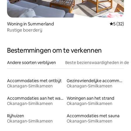
Woning in Summerland
Gemiddelde
5 (32)
Rustige boerderij
Bestemmingen om te verkennen
Andere soorten verblijven
Beste bezienswaardigheden in de 
Accommodaties met ontbijt
Gezinsvriendelijke accommodaties
Okanagan-Similkameen
Okanagan-Similkameen
Accommodaties aan het water
Woningen aan het strand
Okanagan-Similkameen
Okanagan-Similkameen
Rijhuizen
Accommodaties met sauna
Okanagan-Similkameen
Okanagan-Similkameen