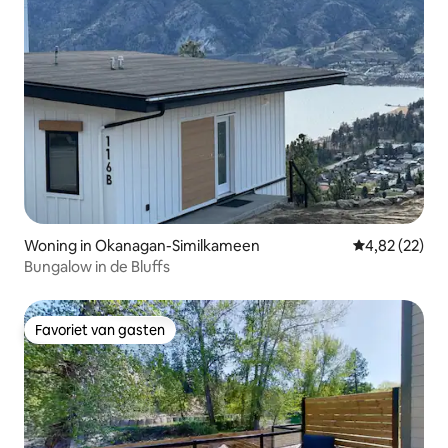
Woning in Okanagan-Similkameen
Gemiddelde be
4,82 (22)
Bungalow in de Bluffs
Favoriet van gasten
Favoriet van gasten