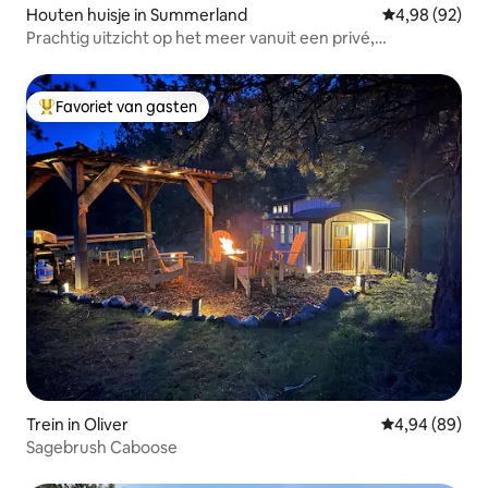
Houten huisje in Summerland
Gemiddelde be
4,98 (92)
Prachtig uitzicht op het meer vanuit een privé,
gerenoveerd huisje.
Favoriet van gasten
Topfavoriet van gasten
Trein in Oliver
Gemiddelde be
4,94 (89)
Sagebrush Caboose