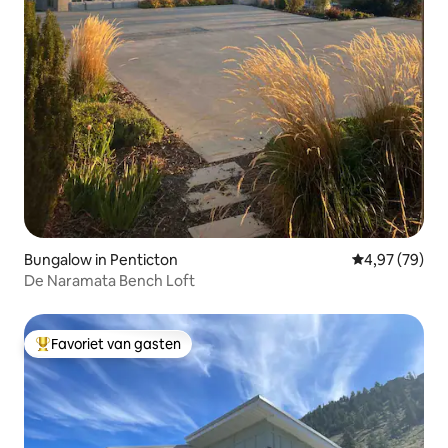
Bungalow in Penticton
Gemiddelde be
4,97 (79)
De Naramata Bench Loft
Favoriet van gasten
Topfavoriet van gasten