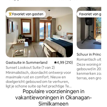
Favoriet van gasten
Favoriet van gas
Topfavoriet van gasten
Favoriet van gas
Schuur in Princet
Romantisch uitje v
Gastsuite in Summerland
Gemiddelde beoordeling van 4,9
4,99 (210)
Deze woning in sc
Sunset Lookout Suite (1 van 2)
gebouwd in 2022 e
Minimalistisch, doordacht ontwerp voor
kenmerken zoals 
maximale rust en comfort. Nieuw en
terras, een grote
doelgericht gebouwd om te verhuren,
een ruime badkam
ligt je schone suite op het prachtige Test
Gelegen op 20 min
Populaire voorzieningen in
of Humanity-pad. Geniet van wandelen,
op 30 minuten van d
fietsen of genieten van het
minuten naar het 
vakantiewoningen in Okanagan-
spectaculaire uitzicht direct vanuit je
met ongeveer 100
Similkameen
suite of op je overdekte balkon.
rijden. Grenst aan