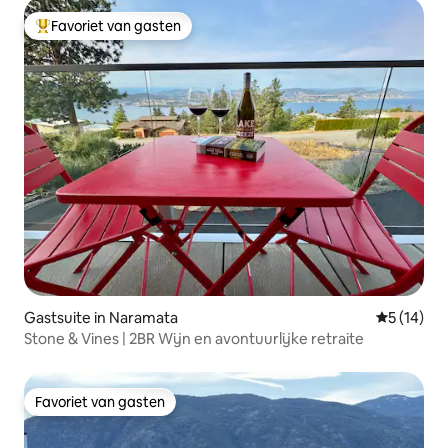
Favoriet van gasten
Topfavoriet van gasten
Gastsuite in Naramata
Gemiddelde
5 (14)
Stone & Vines | 2BR Wijn en avontuurlijke retraite
Favoriet van gasten
Favoriet van gasten