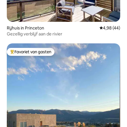
Rijhuis in Princeton
Gemiddelde be
4,98 (44)
Gezellig verblijf aan de rivier
Favoriet van gasten
Topfavoriet van gasten