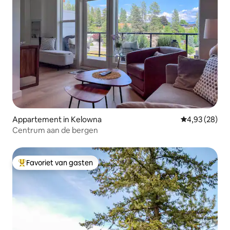
Appartement in Kelowna
Gemiddelde be
4,93 (28)
Centrum aan de bergen
Favoriet van gasten
Topfavoriet van gasten