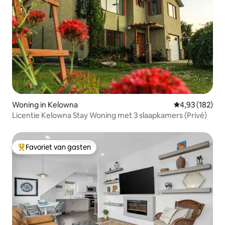
Woning in Kelowna
Gemiddelde beo
4,93 (182)
Licentie Kelowna Stay Woning met 3 slaapkamers (Privé)
Favoriet van gasten
Topfavoriet van gasten