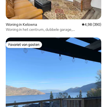
Woning in Kelowna
Gemiddelde beo
4,98 (390)
Woning in het centrum, dubbele garage,
huisdiervriendelijk
Favoriet van gasten
Favoriet van gasten