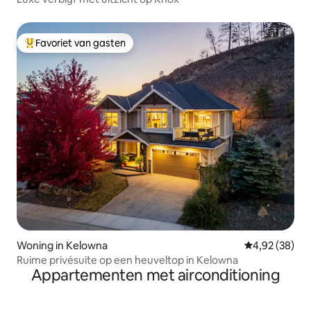
Favoriet van gasten
Topfavoriet van gasten
Woning in Kelowna
Gemiddelde be
4,92 (38)
Ruime privésuite op een heuveltop in Kelowna
Appartementen met airconditioning