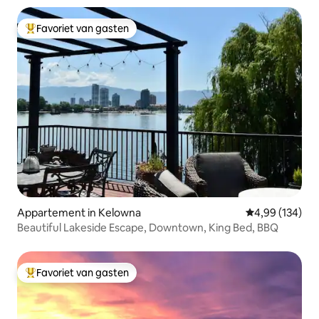
Favoriet van gasten
Topfavoriet van gasten
Appartement in Kelowna
Gemiddelde beo
4,99 (134)
Beautiful Lakeside Escape, Downtown, King Bed, BBQ
Favoriet van gasten
Topfavoriet van gasten