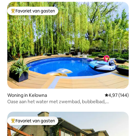
Favoriet van gasten
Topfavoriet van gasten
Woning in Kelowna
Gemiddelde beo
4,97 (144)
Oase aan het water met zwembad, bubbelbad,
huisdiervriendelijk
Favoriet van gasten
Topfavoriet van gasten