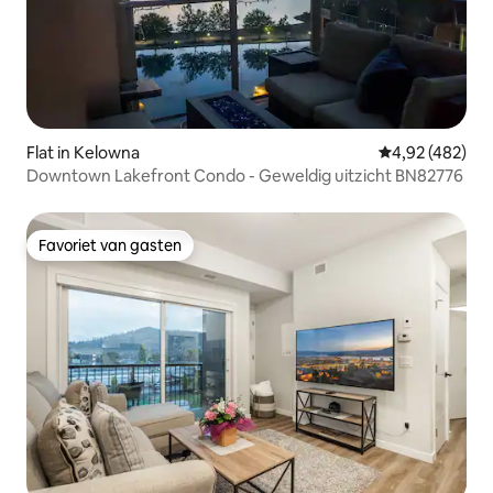
Flat in Kelowna
Gemiddelde beo
4,92 (482)
Downtown Lakefront Condo - Geweldig uitzicht BN82776
Favoriet van gasten
Favoriet van gasten