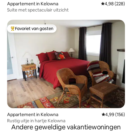
Appartement in Kelowna
Gemiddelde beo
4,98 (228)
Suite met spectaculair uitzicht
Favoriet van gasten
Topfavoriet van gasten
Appartement in Kelowna
Gemiddelde beo
4,99 (156)
Rustig uitje in hartje Kelowna
Andere geweldige vakantiewoningen