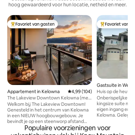
hoog gewaardeerd voor hun locatie, netheid en meer.
Favoriet van gasten
Favoriet van g
Topfavoriet van gasten
Topfavoriet van 
Gastsuite in West
Huis op de heuvel - Onberispelijke su
Appartement in Kelowna
Gemiddelde beoordeling van 4,9
4,99 (104)
met 1 slaapkamer!
Onberispelijke o
The Lakeview Downtown Kelowna (met
kingsize suite met
vergunning)
Welkom bij The Lakeview Downtown!
eigen ingang en ee
Genesteld in het centrum van Kelowna
Kelowna. Gelegen
in een NIEUW hoogbouwgebouw. Je
Estates ben je 10 
bevindt je op een steenworp afstand
het centrum van K
Populaire voorzieningen voor
van de populaire Bernard Ave, Okanagan
5 minuten rijden 
Lake, Prospera Place, stranden,