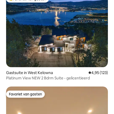
Topfavoriet van gasten
Gastsuite in West Kelowna
Gemiddelde beo
4,95 (123)
Platinum View NEW 2 Bdrm Suite - gelicentieerd
Favoriet van gasten
Favoriet van gasten