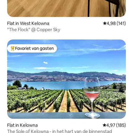
Flat in West Kelowna
Gemiddelde beo
4,98 (141)
"The Flock" @ Copper Sky
Favoriet van gasten
Topfavoriet van gasten
Flat in Kelowna
Gemiddelde beo
4,97 (185)
The Sole of Kelowna - in het hart van de binnenstad