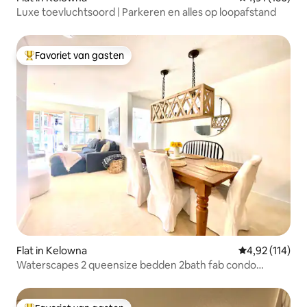
Luxe toevluchtsoord | Parkeren en alles op loopafstand
Favoriet van gasten
Topfavoriet van gasten
Flat in Kelowna
Gemiddelde beo
4,92 (114)
Waterscapes 2 queensize bedden 2bath fab condo
#4087859