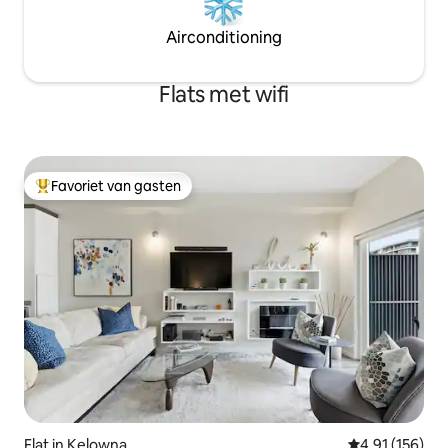
Airconditioning
Flats met wifi
Favoriet van gasten
Topfavoriet van gasten
Flat in Kelowna
Gemiddelde beo
4,91 (156)