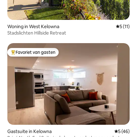
Woning in West Kelowna
Gemiddeld
5 (11)
Stadslichten Hillside Retreat
Favoriet van gasten
Topfavoriet van gasten
Gastsuite in Kelowna
Gemiddelde
5 (46)