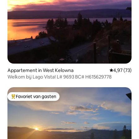
Appartement in West Kelowna
Gemiddelde be
4,97 (73)
Welkom bij Lago Vista! L# 9693 BC# H615629778
Favoriet van gasten
Topfavoriet van gasten