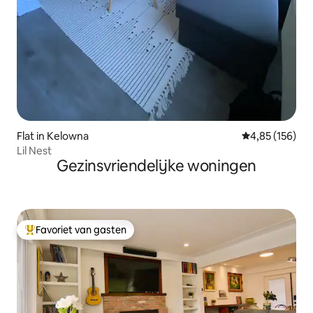
Flat in Kelowna
Gemiddelde beo
4,85 (156)
Lil Nest
Gezinsvriendelijke woningen
Favoriet van gasten
Topfavoriet van gasten