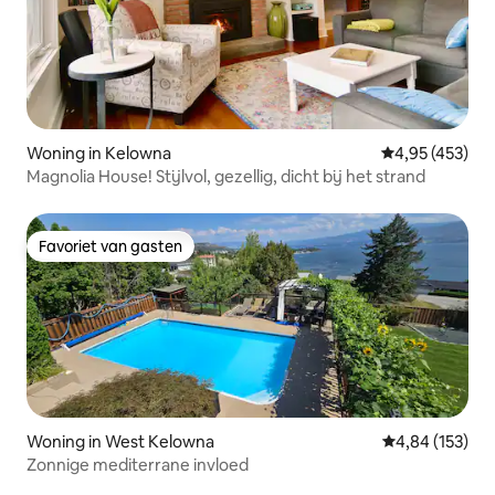
Woning in Kelowna
Gemiddelde beo
4,95 (453)
Magnolia House! Stijlvol, gezellig, dicht bij het strand
Favoriet van gasten
Favoriet van gasten
Woning in West Kelowna
Gemiddelde beo
4,84 (153)
Zonnige mediterrane invloed