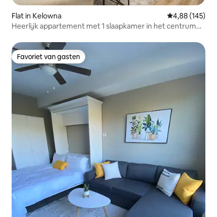
Flat in Kelowna
Gemiddelde beo
4,88 (145)
Heerlijk appartement met 1 slaapkamer in het centrum
met uitzicht op de bergen
Favoriet van gasten
Favoriet van gasten