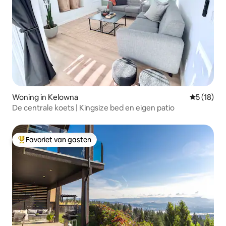
Woning in Kelowna
Gemiddelde
5 (18)
De centrale koets | Kingsize bed en eigen patio
Favoriet van gasten
Topfavoriet van gasten