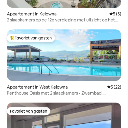
Appartement in Kelowna
Gemiddeld
5 (5)
2 slaapkamers op de 12e verdieping met uitzicht op het
meer bij Aqua | Zwembad
Favoriet van gasten
Topfavoriet van gasten
Appartement in West Kelowna
Gemiddelde
5 (22)
Penthouse Oasis met 2 slaapkamers • Zwembad,
bubbelbad + fitnessruimte
Favoriet van gasten
Favoriet van gasten