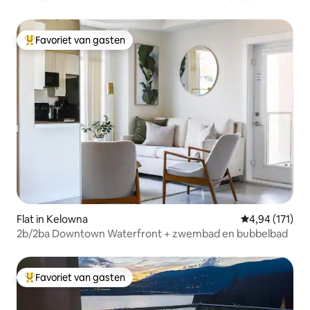
Favoriet van gasten
Topfavoriet van gasten
Flat in Kelowna
Gemiddelde beo
4,94 (171)
2b/2ba Downtown Waterfront + zwembad en bubbelbad
Favoriet van gasten
Topfavoriet van gasten