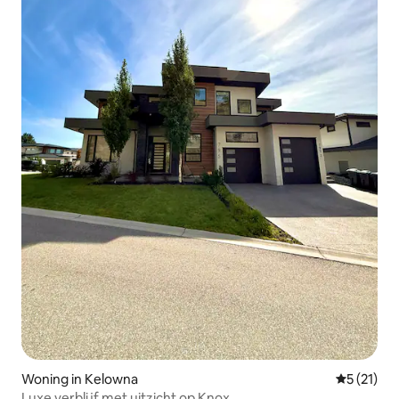
Woning in Kelowna
Gemiddeld
5 (21)
Luxe verblijf met uitzicht op Knox