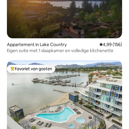
Appartement in Lake Country
Gemiddelde beo
4,99 (156)
Eigen suite met 1 slaapkamer en volledige kitchenette
Favoriet van gasten
Topfavoriet van gasten