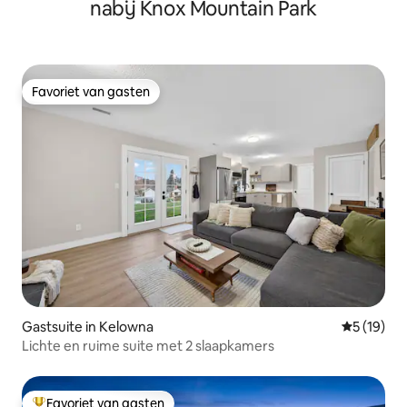
nabij Knox Mountain Park
Favoriet van gasten
Favoriet van gasten
Gastsuite in Kelowna
Gemiddelde
5 (19)
Lichte en ruime suite met 2 slaapkamers
Favoriet van gasten