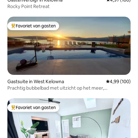
Rocky Point Retreat
Favoriet van gasten
Topfavoriet van gasten
Gastsuite in West Kelowna
Gemiddelde beo
4,99 (100)
Prachtig bubbelbad met uitzicht op het meer,
zwembadsauna, koude duik
Favoriet van gasten
Topfavoriet van gasten