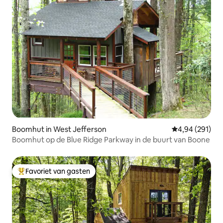
Boomhut in West Jefferson
Gemiddelde beo
4,94 (291)
Boomhut op de Blue Ridge Parkway in de buurt van Boone
Favoriet van gasten
Topfavoriet van gasten