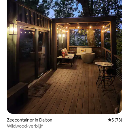
Zeecontainer in Dalton
Gemiddelde
5 (73)
Wildwood-verblijf