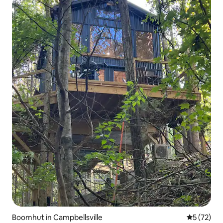
Boomhut in Campbellsville
Gemiddelde
5 (72)