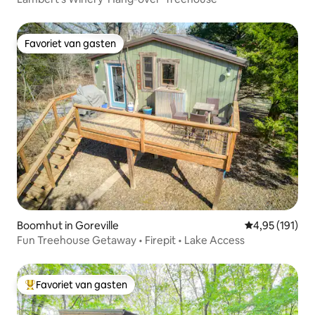
Favoriet van gasten
Favoriet van gasten
Boomhut in Goreville
Gemiddelde beo
4,95 (191)
Fun Treehouse Getaway • Firepit • Lake Access
Favoriet van gasten
Topfavoriet van gasten