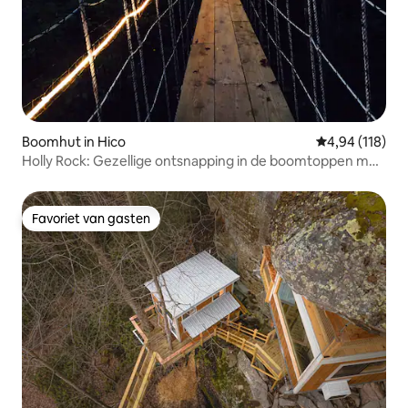
Boomhut in Hico
Gemiddelde beo
4,94 (118)
Holly Rock: Gezellige ontsnapping in de boomtoppen met
bubbelbad!
Favoriet van gasten
Favoriet van gasten