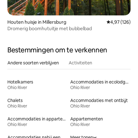
Houten huisje in Millersburg
Gemiddelde beo
4,97 (126)
Dromerig boomhutuitje met bubbelbad
Bestemmingen om te verkennen
Andere soorten verblijven
Activiteiten
Hotelkamers
Accommodaties in ecolodges
Ohio River
Ohio River
Chalets
Accommodaties met ontbijt
Ohio River
Ohio River
Accommodaties in appartementen met diensten
Appartementen
Ohio River
Ohio River
Accommodaties nabij een meer
Meer tonen