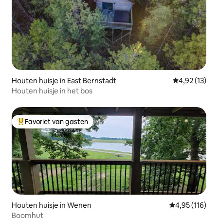
Houten huisje in East Bernstadt
Gemiddelde be
4,92 (13)
Houten huisje in het bos
Favoriet van gasten
Topfavoriet van gasten
Houten huisje in Wenen
Gemiddelde beo
4,95 (116)
Boomhut