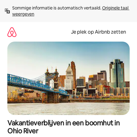
Ga
Sommige informatie is automatisch vertaald. 
Originele taal 
direct
weergeven
naar
inhoud
Je plek op Airbnb zetten
Vakantieverblijven in een boomhut in
Ohio River