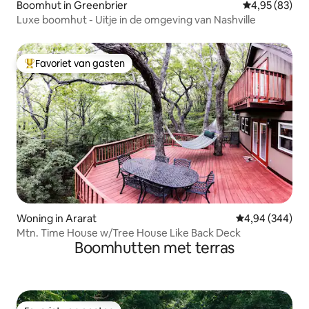
Boomhut in Greenbrier
Gemiddelde be
4,95 (83)
Luxe boomhut - Uitje in de omgeving van Nashville
Favoriet van gasten
Topfavoriet van gasten
Woning in Ararat
Gemiddelde beo
4,94 (344)
Mtn. Time House w/Tree House Like Back Deck
Boomhutten met terras