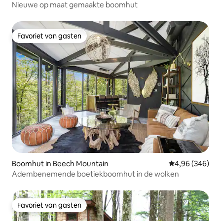
Nieuwe op maat gemaakte boomhut
Favoriet van gasten
Favoriet van gasten
Boomhut in Beech Mountain
Gemiddelde beo
4,96 (346)
Adembenemende boetiekboomhut in de wolken
Favoriet van gasten
Favoriet van gasten