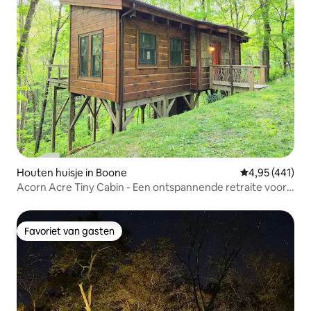
Houten huisje in Boone
Gemiddelde beo
4,95 (441)
Acorn Acre Tiny Cabin - Een ontspannende retraite voor
koppels
Favoriet van gasten
Favoriet van gasten