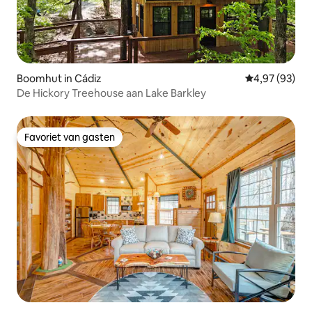
Boomhut in Cádiz
Gemiddelde be
4,97 (93)
De Hickory Treehouse aan Lake Barkley
Favoriet van gasten
Favoriet van gasten