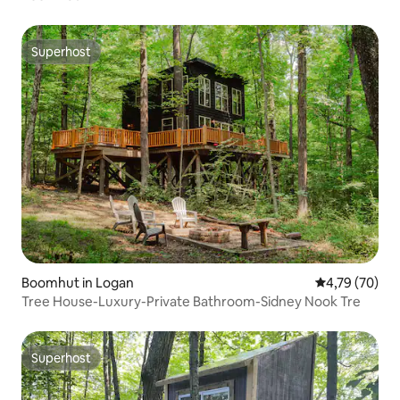
Superhost
Superhost
Boomhut in Logan
Gemiddelde be
4,79 (70)
Tree House-Luxury-Private Bathroom-Sidney Nook Tre
Superhost
Superhost