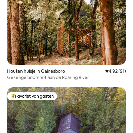
Houten huisje in Gainesboro
Gemiddelde be
4,92 (91)
Gezellige boomhut aan de Roaring River
Favoriet van gasten
Topfavoriet van gasten