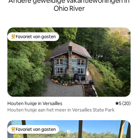
Andere geweldige vakantiewoningen in
Ohio River
Favoriet van gasten
Topfavoriet van gasten
Houten huisje in Versailles
Gemiddelde
5 (20)
Houten huisje aan het meer in Versailles State Park
Favoriet van gasten
Topfavoriet van gasten