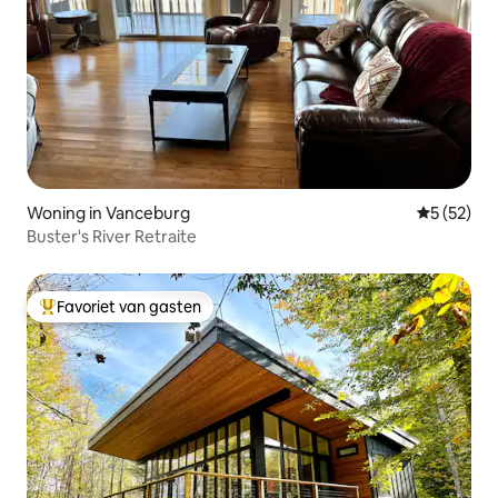
Woning in Vanceburg
Gemiddelde
5 (52)
Buster's River Retraite
Favoriet van gasten
Topfavoriet van gasten