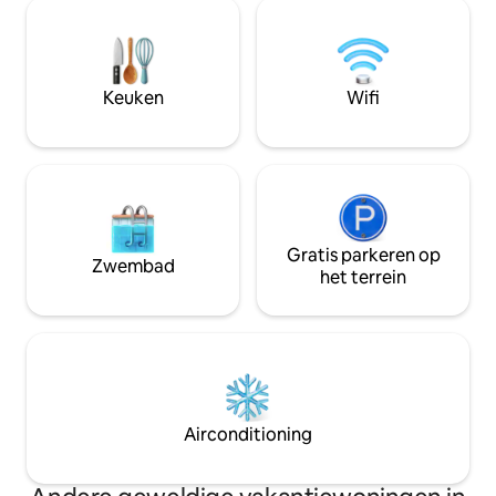
observatiedek me
vuurplaats, een maantuin, een
en een wandelpad 
zoutwaterbubbelbad en buitendouche.
prachtig uitzicht 
Dicht bij Beaver Lake en gelegen langs
"wastafels.” Genie
de Bourbon Trail, op slechts enkele
natuurlijke omgevi
Keuken
Wifi
minuten van Wild Turkey & Four Roses
maakt van de buiten
distilleerderijen. (Opmerking: alleen 18+)
vuurplaats en bub
Gratis parkeren op
Zwembad
het terrein
Airconditioning