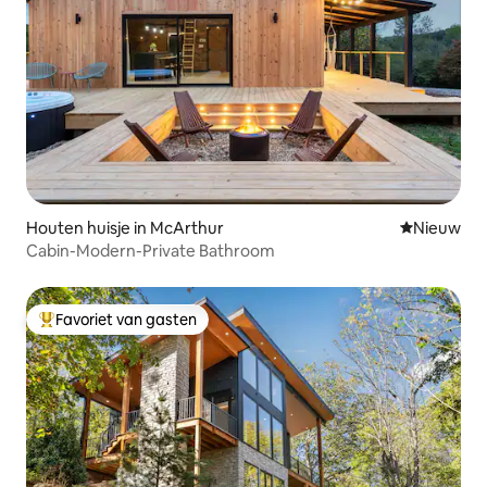
Houten huisje in McArthur
Nieuwe ac
Nieuw
Cabin-Modern-Private Bathroom
Favoriet van gasten
Topfavoriet van gasten