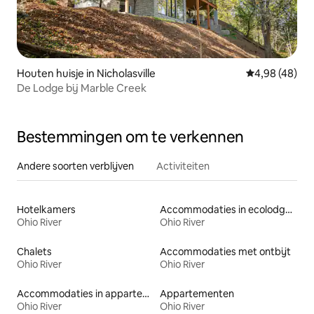
Houten huisje in Nicholasville
Gemiddelde be
4,98 (48)
De Lodge bij Marble Creek
Bestemmingen om te verkennen
Andere soorten verblijven
Activiteiten
Hotelkamers
Accommodaties in ecolodges
Ohio River
Ohio River
Chalets
Accommodaties met ontbijt
Ohio River
Ohio River
Accommodaties in appartementen met diensten
Appartementen
Ohio River
Ohio River