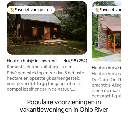
Favoriet van gasten
Favoriet van g
Topfavoriet van gasten
Topfavoriet van 
Houten huisje in Lawrenceb
Gemiddelde beoordeling van 4,9
4,98 (254)
urg
Romantisch, knus uitstapje in een
Houten huisje in 
houten huisje met vuurplaats en
Privé genesteld op meer dan 5 beboste
Houten huisje aan
bubbelbad
hectare en opzettelijk samengesteld
De Cabin On The Cr
voor je verblijf. Krijg toegang tot rust,
prachtige Allegha
dompel jezelf onder in de natuur,
is een op maat ge
ondersteun je verjonging en maak
een prachtig uitzi
gebruik van je creatieve flow.
Populaire voorzieningen in
Potts Creek op ee
Voorzieningen zijn onder andere een
terrein. Meerdere
vakantiewoningen in Ohio River
wandelpad op het terrein, een
genieten van de 
kunstenaarswerkruimte, een
en geluiden van de
houtkachel, een overdekte veranda,
veranda aan de ac
hangmatten, buiten dineren, een