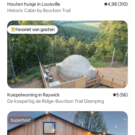
Houten huisje in Louisville
Gemiddelde beo
4,98 (310)
Historic Cabin by Bourbon Trail
Favoriet van gasten
Topfavoriet van gasten
Koepelwoning in Raywick
Gemiddelde
5 (56)
De koepel bij de Ridge-Bourbon Trail Glamping
Superhost
Superhost