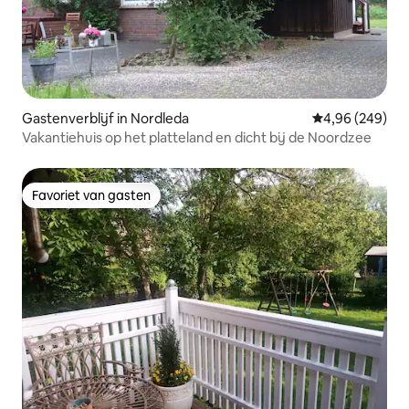
Gastenverblijf in Nordleda
Gemiddelde beo
4,96 (249)
Vakantiehuis op het platteland en dicht bij de Noordzee
Favoriet van gasten
Favoriet van gasten