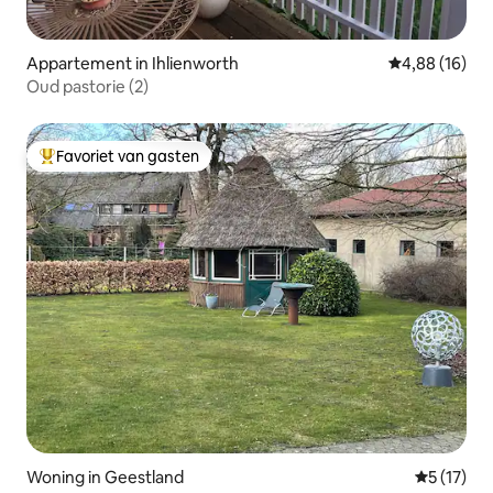
Appartement in Ihlienworth
Gemiddelde be
4,88 (16)
Oud pastorie (2)
Favoriet van gasten
Topfavoriet van gasten
Woning in Geestland
Gemiddeld
5 (17)