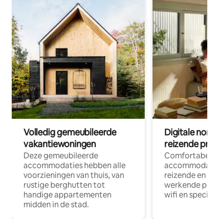
Volledig gemeubileerde
Digitale nom
vakantiewoningen
reizende prof
Deze gemeubileerde
Comfortabele
accommodaties hebben alle
accommodatie
voorzieningen van thuis, van
reizende en op
rustige berghutten tot
werkende profe
handige appartementen
wifi en special
midden in de stad.