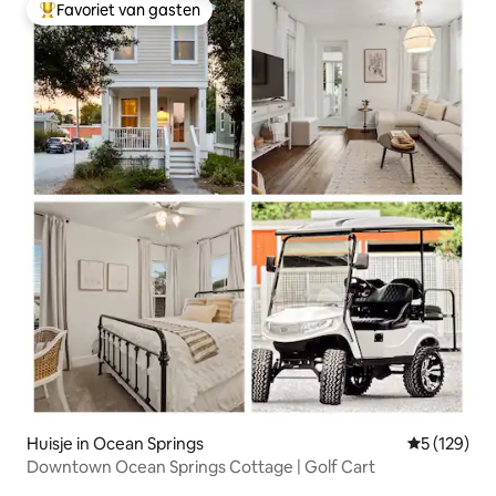
Favoriet van gasten
Topfavoriet van gasten
Huisje in Ocean Springs
Gemiddelde 
5 (129)
Downtown Ocean Springs Cottage | Golf Cart