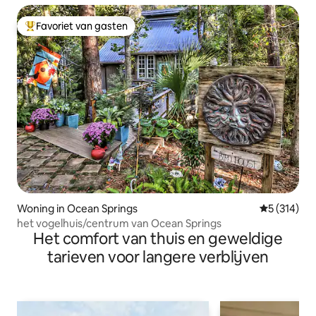
Favoriet van gasten
Topfavoriet van gasten
Woning in Ocean Springs
Gemiddelde 
5 (314)
het vogelhuis/centrum van Ocean Springs
Het comfort van thuis en geweldige
tarieven voor langere verblijven