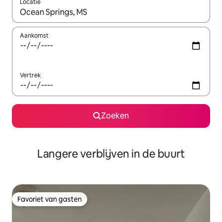
Locatie
Wanneer er resultaten beschikbaar zijn, maak je een keuze met 
Aankomst
Vertrek
Zoeken
Langere verblijven in de buurt
Favoriet van gasten
Favoriet van gasten