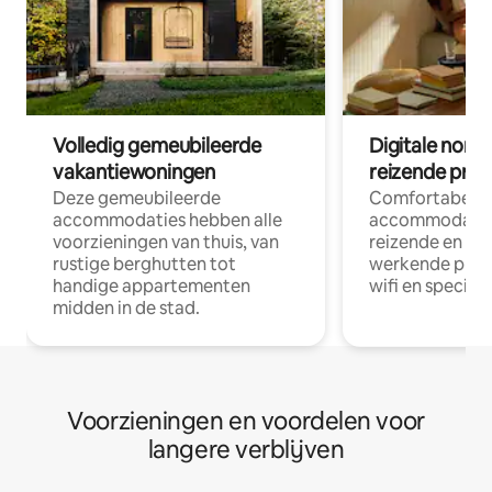
Volledig gemeubileerde
Digitale nom
vakantiewoningen
reizende prof
Deze gemeubileerde
Comfortabele
accommodaties hebben alle
accommodatie
voorzieningen van thuis, van
reizende en op
rustige berghutten tot
werkende profe
handige appartementen
wifi en special
midden in de stad.
Voorzieningen en voordelen voor
langere verblijven