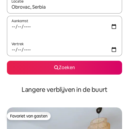
Locatie
Wanneer er resultaten beschikbaar zijn, maak je een keuze met 
Aankomst
Vertrek
Zoeken
Langere verblijven in de buurt
Favoriet van gasten
Favoriet van gasten