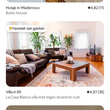
Huisje in Mladenovo
Gemiddelde b
4,82 (11)
Bukin House
Favoriet van gasten
Topfavoriet van gasten
Villa in RS
Gemiddelde be
4,97 (35)
La Casa Blanca villa met eigen strand en tuin