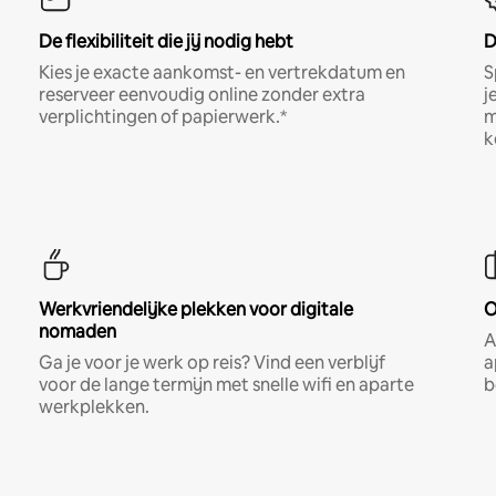
De flexibiliteit die jij nodig hebt
D
Kies je exacte aankomst- en vertrekdatum en
S
reserveer eenvoudig online zonder extra
j
verplichtingen of papierwerk.*
m
k
Werkvriendelijke plekken voor digitale
O
nomaden
A
Ga je voor je werk op reis? Vind een verblijf
a
voor de lange termijn met snelle wifi en aparte
b
werkplekken.