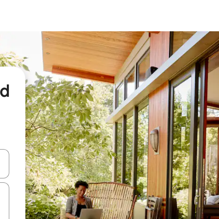
nd
een keuze met je de pijltjestoetsen omhoog en omlaag, óf door te tikk