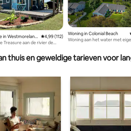
 van 4,99 op 5, 135 recensies
Woning in Colonial Beach
e in Westmoreland
Gemiddelde beoordeling van 4,99 op 5, 112 r
4,99 (112)
Woning aan het water met eig
e Treasure aan de rivier de
aanlegsteiger!
nnock
n thuis en geweldige tarieven voor lan