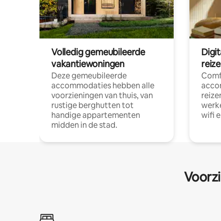
Volledig gemeubileerde
Digi
vakantiewoningen
reiz
Deze gemeubileerde
Comf
accommodaties hebben alle
acco
voorzieningen van thuis, van
reize
rustige berghutten tot
werke
handige appartementen
wifi 
midden in de stad.
Voorzi