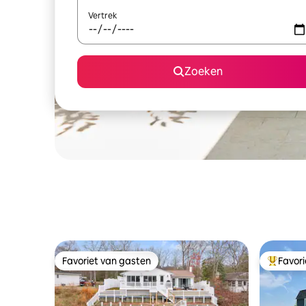
Vertrek
Zoeken
Favoriet van gasten
Favor
Favoriet van gasten
Topfavor