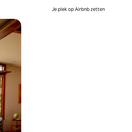
Je plek op Airbnb zetten
en of swipen.