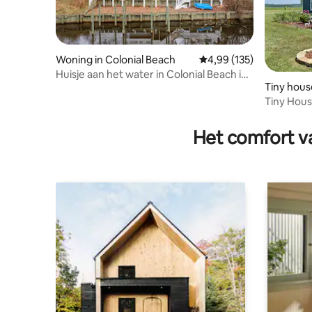
Woning in Colonial Beach
Gemiddelde beoordeling
4,99 (135)
Huisje aan het water in Colonial Beach in
Tiny hous
Placid Bay
County
Tiny Hous
Rappaha
Het comfort va