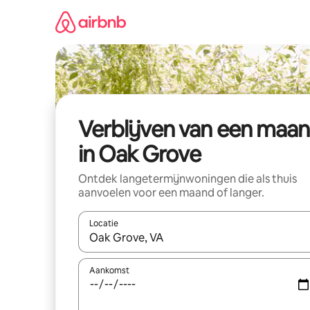
Ga
direct
naar
inhoud
Verblijven van een maa
in Oak Grove
Ontdek langetermijnwoningen die als thuis
aanvoelen voor een maand of langer.
Locatie
Wanneer er resultaten beschikbaar zijn, maak je 
Aankomst