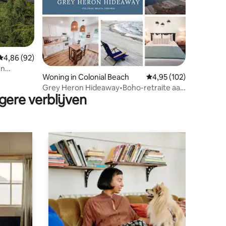
Gemiddelde beoordeling van 4,86 op 5, 92 recensies
4,86 (92)
ecensies
en
Woning in Colonial Beach
Gemiddelde beoordeling
4,95 (102)
Grey Heron Hideaway•Boho-retraite aan
gere verblijven
het water•Vuurplaats