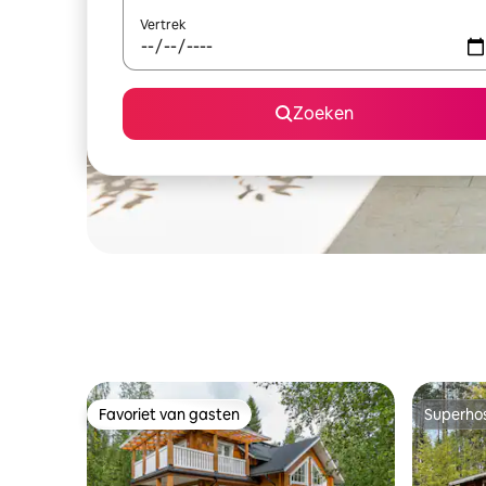
Vertrek
Zoeken
Favoriet van gasten
Superho
Favoriet van gasten
Superho