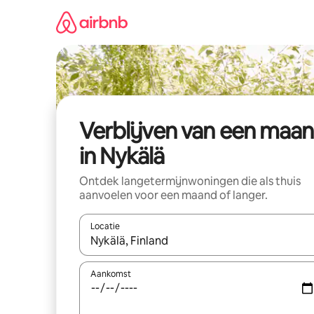
Ga
direct
naar
inhoud
Verblijven van een maa
in Nykälä
Ontdek langetermijnwoningen die als thuis
aanvoelen voor een maand of langer.
Locatie
Wanneer er resultaten beschikbaar zijn, maak je 
Aankomst