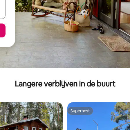
Langere verblijven in de buurt
st
Superhost
st
Superhost