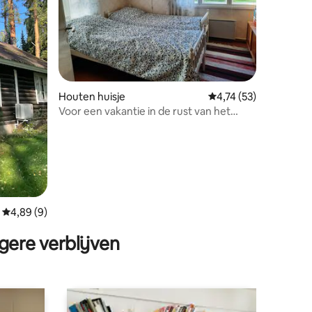
ecensies
Houten huisje
Gemiddelde beoordeli
4,74 (53)
Voor een vakantie in de rust van het
platteland
Gemiddelde beoordeling van 4,89 op 5, 9 recensies
4,89 (9)
gere verblijven