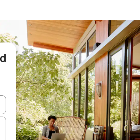
nd
een keuze met je de pijltjestoetsen omhoog en omlaag, óf door te tikk