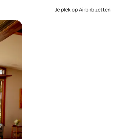
Je plek op Airbnb zetten
en of swipen.