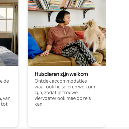
Huisdieren zijn welkom
e de
Ontdek accommodaties
waar ook huisdieren welkom
zijn, zodat je trouwe
, van
viervoeter ook mee op reis
 tot
kan.