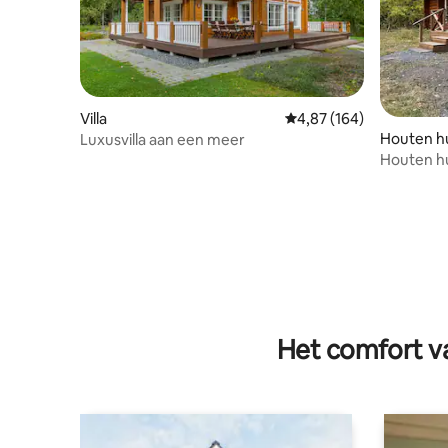
Villa
Gemiddelde beoordeling
4,87 (164)
Houten hu
Luxusvilla aan een meer
Houten hu
on the la
Het comfort va