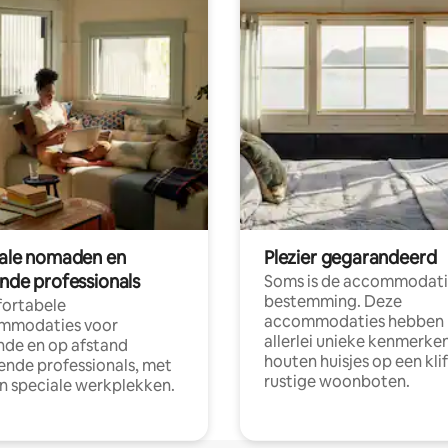
tale nomaden en
Plezier gegarandeerd
ende professionals
Soms is de accommodati
bestemming. Deze
ortabele
accommodaties hebben
mmodaties voor
allerlei unieke kenmerken
nde en op afstand
houten huisjes op een klif
nde professionals, met
rustige woonboten.
en speciale werkplekken.