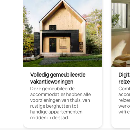
Volledig gemeubileerde
Digi
vakantiewoningen
reiz
Deze gemeubileerde
Comf
accommodaties hebben alle
acco
voorzieningen van thuis, van
reize
rustige berghutten tot
werke
handige appartementen
wifi 
midden in de stad.