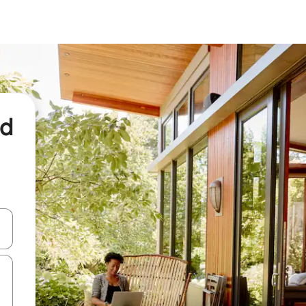
nd
een keuze met je de pijltjestoetsen omhoog en omlaag, óf door te tikk