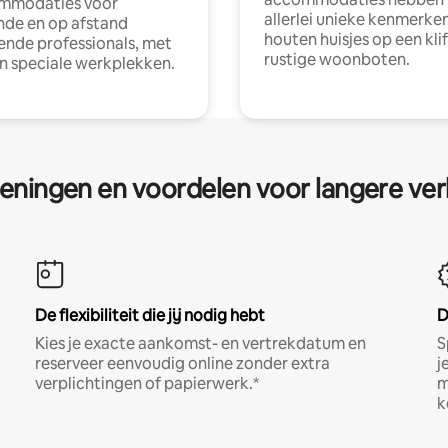
mmodaties voor
allerlei unieke kenmerken
nde en op afstand
houten huisjes op een klif
nde professionals, met
rustige woonboten.
en speciale werkplekken.
eningen en voordelen voor langere ver
De flexibiliteit die jij nodig hebt
D
Kies je exacte aankomst- en vertrekdatum en
S
reserveer eenvoudig online zonder extra
j
verplichtingen of papierwerk.*
m
k