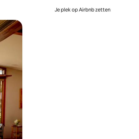
Je plek op Airbnb zetten
en of swipen.