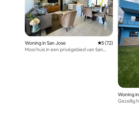
Woning in San Jose
Gemiddelde beoorde
5 (72)
Mooi huis in een privégebied van San
Miguel
Woning in
Gezellig 
genieten