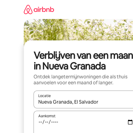
Ga
direct
naar
inhoud
Verblijven van een maa
in Nueva Granada
Ontdek langetermijnwoningen die als thuis
aanvoelen voor een maand of langer.
Locatie
Wanneer er resultaten beschikbaar zijn, maak je 
Aankomst