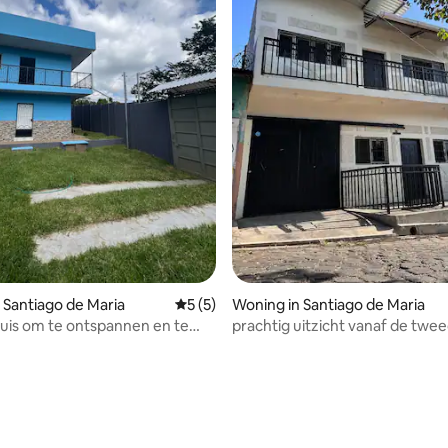
ling van 5 op 5, 72 recensies
 Santiago de Maria
Gemiddelde beoordeling van 5 op 5, 5 r
5 (5)
Woning in Santiago de Maria
huis om te ontspannen en te
prachtig uitzicht vanaf de twe
verdieping in Casa Palma