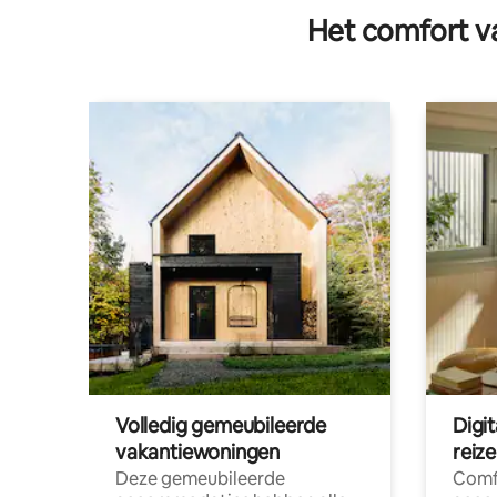
Het comfort va
Volledig gemeubileerde
Digi
vakantiewoningen
reiz
Deze gemeubileerde
Comf