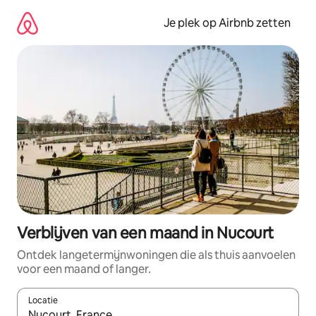
Ga
direct
Je plek op Airbnb zetten
naar
inhoud
Verblijven van een maand in Nucourt
Ontdek langetermijnwoningen die als thuis aanvoelen
voor een maand of langer.
Locatie
Wanneer er resultaten beschikbaar zijn, maak je een keuze met 