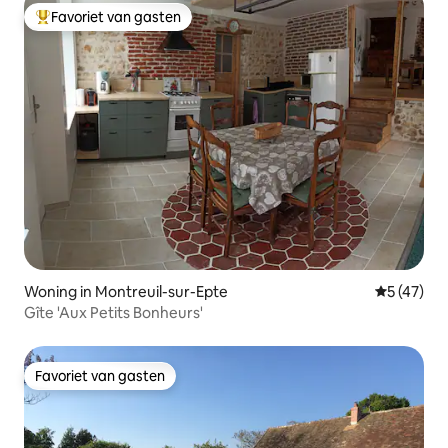
Favoriet van gasten
Topfavoriet van gasten
Woning in Montreuil-sur-Epte
Gemiddelde
5 (47)
Gîte 'Aux Petits Bonheurs'
Favoriet van gasten
Favoriet van gasten