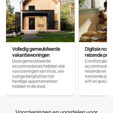
Volledig gemeubileerde
Digitale nom
vakantiewoningen
reizende prof
Deze gemeubileerde
Comfortabele
accommodaties hebben alle
accommodatie
voorzieningen van thuis, van
reizende en op
rustige berghutten tot
werkende profe
handige appartementen
wifi en special
midden in de stad.
Voorzieningen en voordelen voor