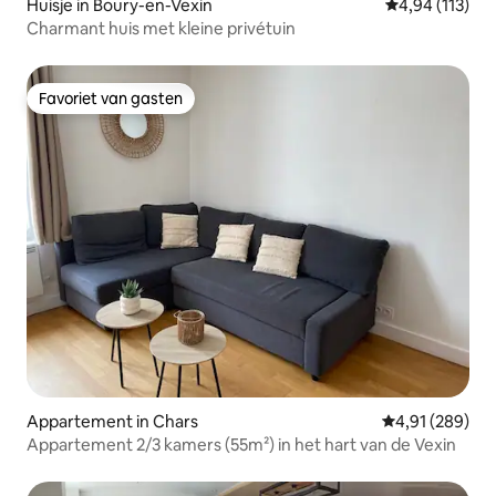
Huisje in Boury-en-Vexin
Gemiddelde beo
4,94 (113)
Charmant huis met kleine privétuin
Favoriet van gasten
Favoriet van gasten
Appartement in Chars
Gemiddelde beo
4,91 (289)
Appartement 2/3 kamers (55m²) in het hart van de Vexin