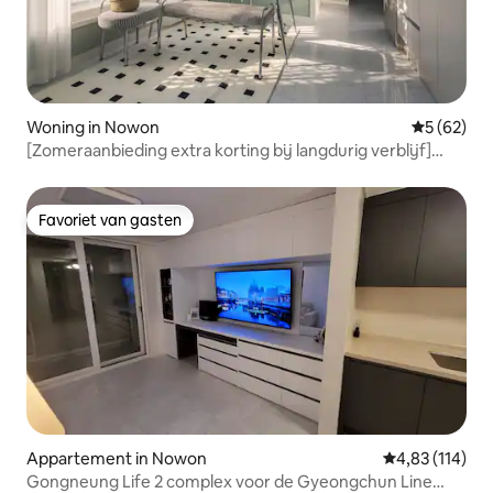
Woning in Nowon
Gemiddelde
5 (62)
[Zomeraanbieding extra korting bij langdurig verblijf]
Lift#Gratis parkeren#Gongneung Station#TaeNong-
ingang#6100 Luchthavenbus#Restaurant voor een
huwelijksaanzoek#
Favoriet van gasten
Favoriet van gasten
Appartement in Nowon
Gemiddelde beo
4,83 (114)
Gongneung Life 2 complex voor de Gyeongchun Line