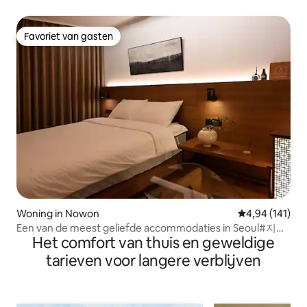
Forest Road
Favoriet van gasten
Favoriet van gasten
Woning in Nowon
Gemiddelde beo
4,94 (141)
Een van de meest geliefde accommodaties in Seoul#지하
Het comfort van thuis en geweldige
철3분#서울여행#가족여행#청결
tarieven voor langere verblijven