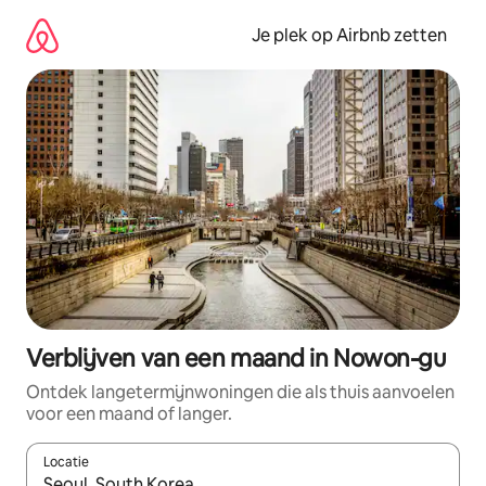
Ga
direct
Je plek op Airbnb zetten
naar
inhoud
Verblijven van een maand in Nowon-gu
Ontdek langetermijnwoningen die als thuis aanvoelen
voor een maand of langer.
Locatie
Wanneer er resultaten beschikbaar zijn, maak je een keuze met 