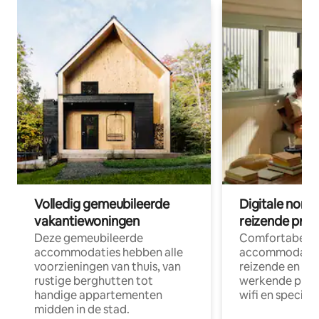
Volledig gemeubileerde
Digitale nom
vakantiewoningen
reizende prof
Deze gemeubileerde
Comfortabele
accommodaties hebben alle
accommodatie
voorzieningen van thuis, van
reizende en op
rustige berghutten tot
werkende profe
handige appartementen
wifi en special
midden in de stad.