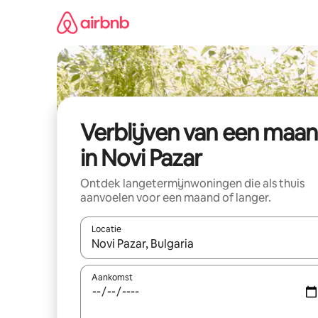
Ga
direct
naar
inhoud
Verblijven van een maa
in Novi Pazar
Ontdek langetermijnwoningen die als thuis
aanvoelen voor een maand of langer.
Locatie
Wanneer er resultaten beschikbaar zijn, maak je 
Aankomst