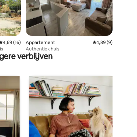
ecensies
Gemiddelde beoordeling van 4,69 op 5, 16 recensies
4,69 (16)
Appartement
Gemiddelde beoordeli
4,89 (9)
is
Authentiek huis
gere verblijven