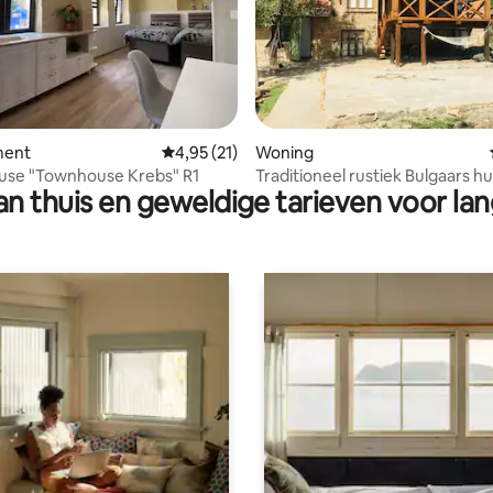
g van 4,75 op 5, 12 recensies
ment
Gemiddelde beoordeling van 4,95 op 5, 21 r
4,95 (21)
Woning
use "Townhouse Krebs" R1
Traditioneel rustiek Bulgaars hu
n thuis en geweldige tarieven voor lan