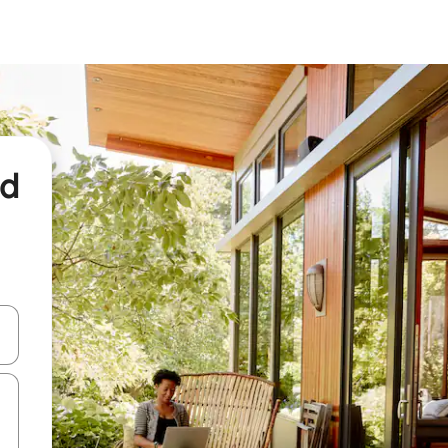
nd
een keuze met je de pijltjestoetsen omhoog en omlaag, óf door te tikk