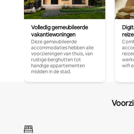
Volledig gemeubileerde
Digi
vakantiewoningen
reiz
Deze gemeubileerde
Comf
accommodaties hebben alle
acco
voorzieningen van thuis, van
reize
rustige berghutten tot
werke
handige appartementen
wifi 
midden in de stad.
Voorzi