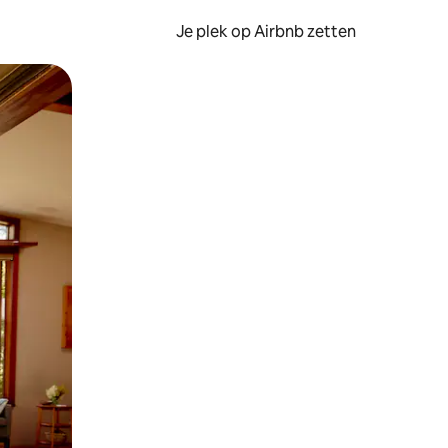
Je plek op Airbnb zetten
en of swipen.