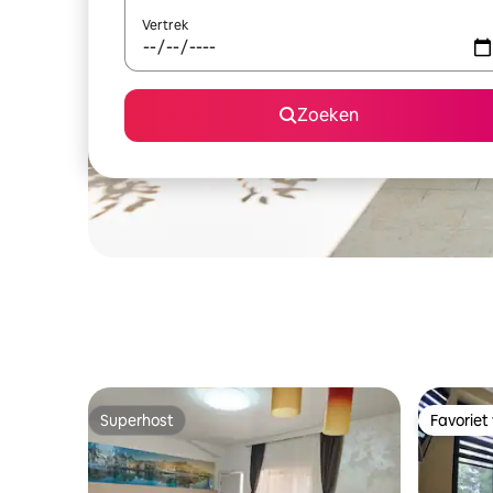
Vertrek
Zoeken
Superhost
Favoriet
Superhost
Favoriet