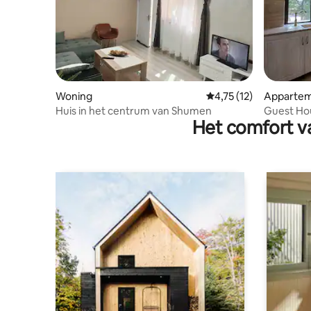
Woning
Gemiddelde beoordelin
4,75 (12)
Apparte
Huis in het centrum van Shumen
Guest Ho
Het comfort va