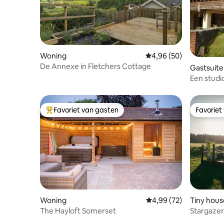
Woning
Gemiddelde beoordelin
4,96 (50)
De Annexe in Fletchers Cottage
Gastsuite
Een studio
locatie
Favoriet van gasten
Favoriet
Topfavoriet van gasten
Favoriet
Woning
Gemiddelde beoordelin
4,99 (72)
Tiny hous
The Hayloft Somerset
Stargazer
uitzicht 