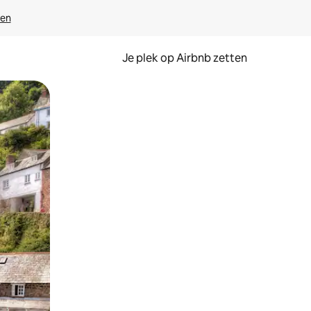
ven
Je plek op Airbnb zetten
en of swipen.