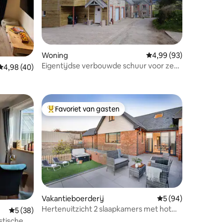
Woning
Gemiddelde beoordelin
4,99 (93)
Eigentijdse verbouwde schuur voor zes
ecensies
Gemiddelde beoordeling van 4,98 op 5, 40 recensies
4,98 (40)
personen
Favoriet van gasten
Topfavoriet van gasten
ecensies
Vakantieboerderij
Gemiddelde beoorde
5 (94)
Hertenuitzicht 2 slaapkamers met hot
Gemiddelde beoordeling van 5 op 5, 38 recensies
5 (38)
hub
stische