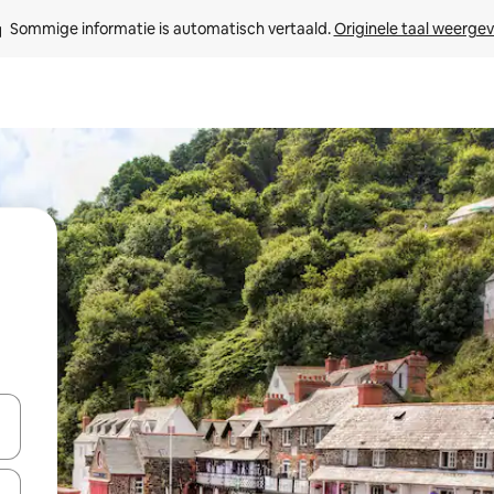
Sommige informatie is automatisch vertaald. 
Originele taal weerge
een keuze met je de pijltjestoetsen omhoog en omlaag, óf door te tikk