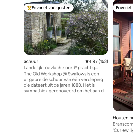
Favoriet van gasten
Favoriet
Topfavoriet van gasten
Favoriet
Schuur
Gemiddelde beoordeling
4,97 (153)
Landelijk toevluchtsoord* prachtig
uitzicht* 6 mijl naar het strand
The Old Workshop @ Swallows is een
uitgebreide schuur van één verdieping
die dateert uit de jaren 1880. Het is
sympathiek gerenoveerd om het aan de
21e-eeuwse normen te brengen met
elektriciteit die wordt opgewekt met
behulp van onze zonnepanelen.
Supersnelle glasvezelbreedband
Houten hu
500mgb Het is omgeven door een
Branscomb
prachtig uitzicht op het platteland en is
'Curlew' l
erg rustig. Weelderig, gezellig en gastvrij