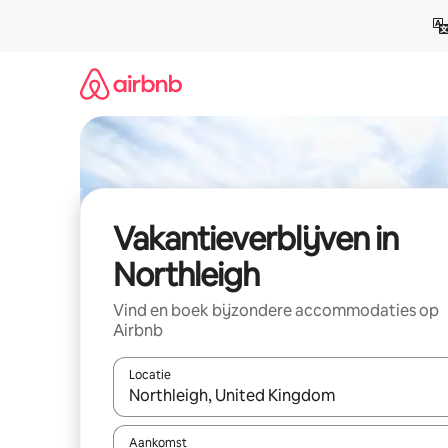
Ga
direct
naar
inhoud
Vakantieverblijven in
Northleigh
Vind en boek bijzondere accommodaties op
Airbnb
Locatie
Wanneer er resultaten beschikbaar zijn, maak je 
Aankomst