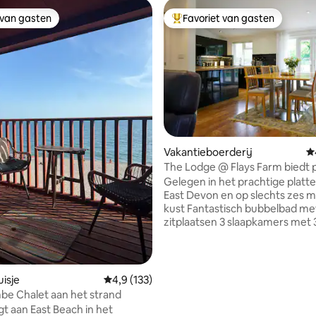
 van gasten
Favoriet van gasten
 van gasten
Topfavoriet van gasten
 van 4,97 op 5, 153 recensies
Vakantieboerderij
G
The Lodge @ Flays Farm biedt p
zes personen, fantastisch bub
Gelegen in het prachtige platt
East Devon en op slechts zes mi
kust Fantastisch bubbelbad met 7
zitplaatsen 3 slaapkamers met 
badkamers, 2 zijn en-suite hote
beddengoed/handdoeken 2 o
tuinen Een geweldige sociale r
gezinnen en vrienden Kom Ton
isje
Gemiddelde beoordeling van 4,9 op 5, 133 r
4,9 (133)
zijn vrienden ontmoeten, hij h
e Chalet aan het strand
etenstijd! Zomerseizoen &
igt aan East Beach in het
schoolvakanties - minimaal 7