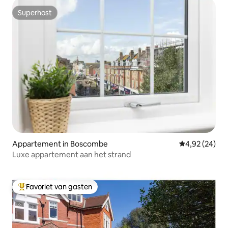
Superhost
Superhost
Appartement in Boscombe
Gemiddelde be
4,92 (24)
Luxe appartement aan het strand
Favoriet van gasten
Topfavoriet van gasten