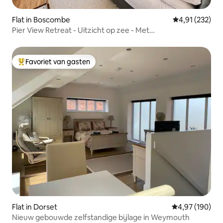
Flat in Boscombe
Gemiddelde beo
4,91 (232)
Pier View Retreat - Uitzicht op zee - Met
parkeergelegenheid
Favoriet van gasten
Topfavoriet van gasten
Flat in Dorset
Gemiddelde beo
4,97 (190)
Nieuw gebouwde zelfstandige bijlage in Weymouth