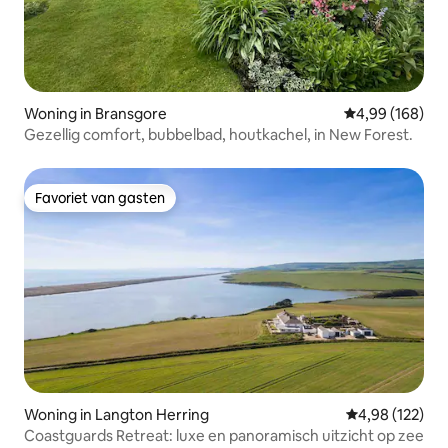
Woning in Bransgore
Gemiddelde beo
4,99 (168)
Gezellig comfort, bubbelbad, houtkachel, in New Forest.
Favoriet van gasten
Favoriet van gasten
Woning in Langton Herring
Gemiddelde beo
4,98 (122)
Coastguards Retreat: luxe en panoramisch uitzicht op zee