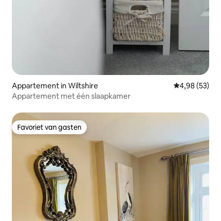
Appartement in Wiltshire
Gemiddelde be
4,98 (53)
Appartement met één slaapkamer
Favoriet van gasten
Favoriet van gasten