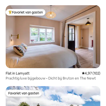
Favoriet van gasten
Topfavoriet van gasten
Flat in Lamyatt
Gemiddelde beo
4,97 (102)
Prachtig luxe bijgebouw • Dicht bij Bruton en The Newt
Favoriet van gasten
Favoriet van gasten