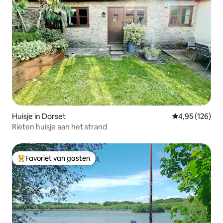
Huisje in Dorset
Gemiddelde beo
4,95 (126)
Rieten huisje aan het strand
Favoriet van gasten
Topfavoriet van gasten