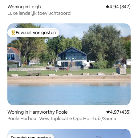
Woning in Leigh
Gemiddelde beo
4,94 (347)
Luxe landelijk toevluchtsoord
Favoriet van gasten
Topfavoriet van gasten
Woning in Hamworthy Poole
Gemiddelde beo
4,97 (435)
Poole Harbour View,Toplocatie Opp Hot-tub /Sauna
Favoriet van gasten