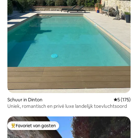
Schuur in Dinton
Gemiddelde 
5 (175)
Uniek, romantisch en privé luxe landelijk toevluchtsoord
Favoriet van gasten
Topfavoriet van gasten