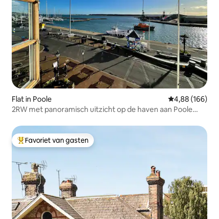
Flat in Poole
Gemiddelde beo
4,88 (166)
2RW met panoramisch uitzicht op de haven aan Poole
Quay
Favoriet van gasten
Topfavoriet van gasten