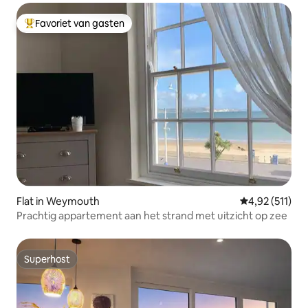
Favoriet van gasten
Topfavoriet van gasten
Flat in Weymouth
Gemiddelde be
4,92 (511)
Prachtig appartement aan het strand met uitzicht op zee
Superhost
Superhost