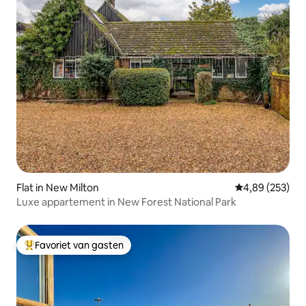
Flat in New Milton
Gemiddelde beo
4,89 (253)
Luxe appartement in New Forest National Park
Favoriet van gasten
Topfavoriet van gasten