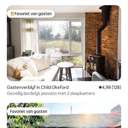
Favoriet van gasten
Topfavoriet van gasten
Gastenverblijf in Child Okeford
Gemiddelde beo
4,98 (128)
Gezellig landelijk pension met 2 slaapkamers
Favoriet van gasten
Favoriet van gasten