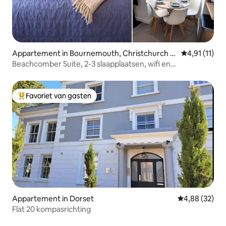
Appartement in Bournemouth, Christchurch a
Gemiddelde b
4,91 (11)
nd Poole
Beachcomber Suite, 2-3 slaapplaatsen, wifi en
parkeergelegenheid
Favoriet van gasten
Topfavoriet van gasten
Appartement in Dorset
Gemiddelde be
4,88 (32)
Flat 20 kompasrichting