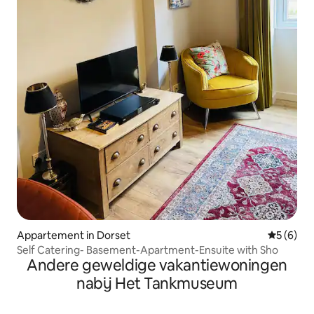
Appartement in Dorset
Gemiddeld
5 (6)
Self Catering- Basement-Apartment-Ensuite with Sho
Andere geweldige vakantiewoningen
nabij Het Tankmuseum