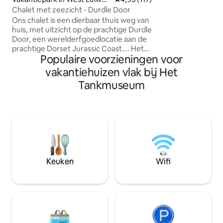
het einde van een
th
Chalet met zeezicht - Durdle Door
straat in het dorp
Ons chalet is een dierbaar thuis weg van
van Dorchester. E
huis, met uitzicht op de prachtige Durdle
beschikbaar voor 
Door, een werelderfgoedlocatie aan de
gebruik! In het hart van Hardy Country,
prachtige Dorset Jurassic Coast…. Het
ideaal voor wandel
Populaire voorzieningen voor
chalet heeft een groot terras met
Lulworth Cove, Du
uitzicht op zee, het is een totale
vakantiehuizen vlak bij Het
prachtige zand v
ontsnapping…..het heeft 1 kingsize
dichtbij.
Tankmuseum
slaapkamer met tweepersoonsbed met
eigen badkamer, en 1 twin, 2
doucheruimtes en volledig uitgeruste
moderne keuken/woonkamer die
uitkomt op het grote terras en een
panoramisch uitzicht op de zee… aan de
linkerkant is Lulworth Cove, aan de
rechterkant het eiland Portland,
Keuken
Wifi
geweldige zonsopgangen en
zonsondergangen!