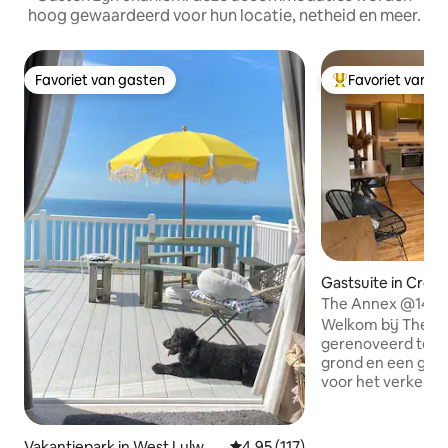
hoog gewaardeerd voor hun locatie, netheid en meer.
Favoriet van gasten
Favoriet van g
Favoriet van gasten
Topfavoriet van 
Gastsuite in Cros
The Annex @14
Welkom bij The A
gerenoveerd terr
grond en een gewe
voor het verkenne
Dorset en een perf
Zelfstandig met e
bijgebouw is aan 
Vakantiepark in West Lulwor
Gemiddelde beoordeling van 4,9
4,95 (117)