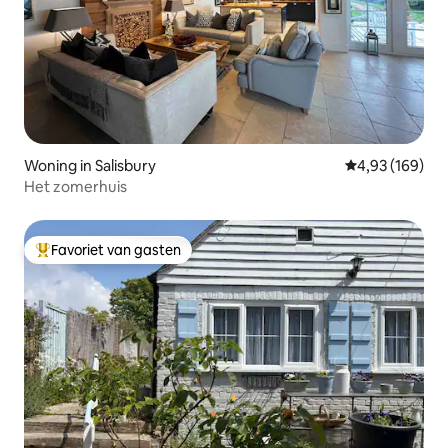
Woning in Salisbury
Gemiddelde beo
4,93 (169)
Het zomerhuis
Favoriet van gasten
Topfavoriet van gasten