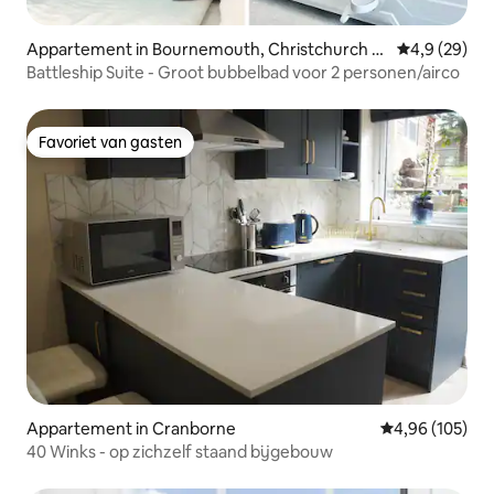
Appartement in Bournemouth, Christchurch a
Gemiddelde b
4,9 (29)
nd Poole
Battleship Suite - Groot bubbelbad voor 2 personen/airco
Favoriet van gasten
Favoriet van gasten
Appartement in Cranborne
Gemiddelde beo
4,96 (105)
40 Winks - op zichzelf staand bijgebouw