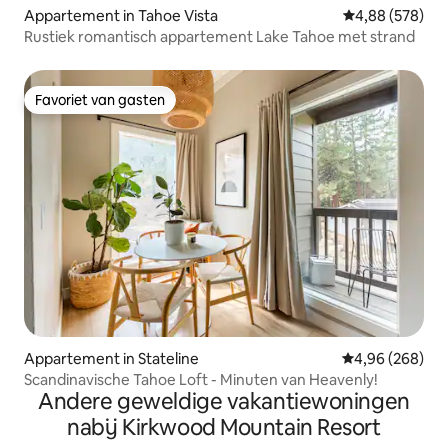
Appartement in Tahoe Vista
Gemiddelde beo
4,88 (578)
Rustiek romantisch appartement Lake Tahoe met strand
Favoriet van gasten
Favoriet van gasten
Appartement in Stateline
Gemiddelde beo
4,96 (268)
Scandinavische Tahoe Loft - Minuten van Heavenly!
Andere geweldige vakantiewoningen
nabij Kirkwood Mountain Resort