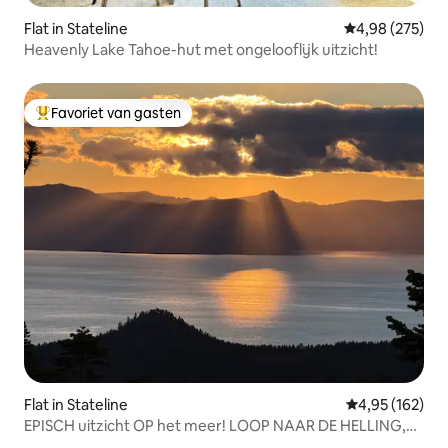
Flat in Stateline
Gemiddelde beo
4,98 (275)
Heavenly Lake Tahoe-hut met ongelooflijk uitzicht!
Favoriet van gasten
Topfavoriet van gasten
Flat in Stateline
Gemiddelde beo
4,95 (162)
EPISCH uitzicht OP het meer! LOOP NAAR DE HELLING,
modern, uniek juweeltje!