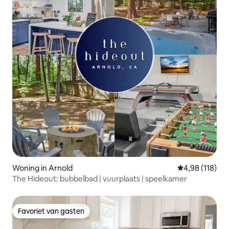
Woning in Arnold
Gemiddelde beo
4,98 (118)
The Hideout: bubbelbad | vuurplaats | speelkamer
Favoriet van gasten
Favoriet van gasten