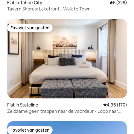
Flat in Tahoe City
Gemiddelde 
5 (228)
Tavern Shores: Lakefront - Walk to Town
Favoriet van gasten
Favoriet van gasten
Flat in Stateline
Gemiddelde beo
4,96 (170)
Zeldzame geen trappen naar de voordeur - Loop naar
Heavenly.
Favoriet van gasten
Favoriet van gasten