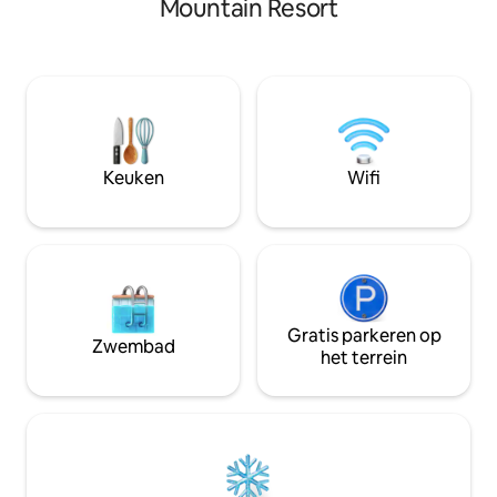
Mountain Resort
voordeur ★ Loft, 
minuten) of Heavenly (25 minuten) en
met bbq ★ EV-oplader » Restaurants,
dicht bij uitstekende seizoensgebonden
bars, boodschappen
mountainbikeroutes. Seizoensstroom
Sierra: 16 min » St
aan de voorkant, Truckee River aan de
Hemels & Stateline
achterkant Wasmachine/droger Grote
28 min » Max volw
volledig uitgeruste keuken Houtkachel
kinderen = 8
en centrale verwarming Ideaal voor
gezin of 2 koppels. (4 volwassenen max,
Keuken
Wifi
jonger dan 5 jaar ok)
Gratis parkeren op
Zwembad
het terrein