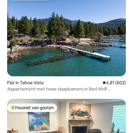
Flat in Tahoe Vista
Gemiddelde beo
4,81 (602)
Appartement met twee slaapkamers in Red Wolf
Lakeside Lodge
Favoriet van gasten
Topfavoriet van gasten