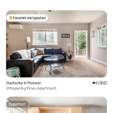
Favoriet van gasten
Topfavoriet van gasten
Gastsuite in Pioneer
Gemiddelde 
5 (302)
Whispering Pines Apartment
Superhost
Superhost