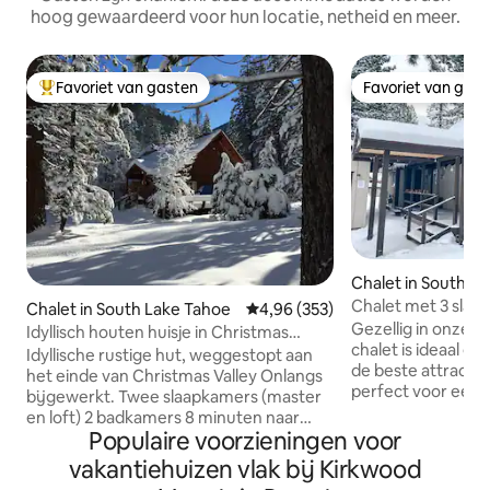
hoog gewaardeerd voor hun locatie, netheid en meer.
Favoriet van gasten
Favoriet van gas
Topfavoriet van gasten
Favoriet van gas
Chalet in South L
Chalet met 3 slaa
Chalet in South Lake Tahoe
Gemiddelde beoordeling van 4,9
4,96 (353)
haard in de buurt 
Gezellig in onze m
Idyllisch houten huisje in Christmas
chalet is ideaal g
Valley
Idyllische rustige hut, weggestopt aan
de beste attractie
het einde van Christmas Valley Onlangs
perfect voor een
bijgewerkt. Twee slaapkamers (master
gezinsuitje of een
en loft) 2 badkamers 8 minuten naar
★ Smack-dab tusse
Populaire voorzieningen voor
Meyers. 15 minuten naar South Lake
Kirkwood ★ Wande
Tahoe Op een hectare grond, grenzend
vakantiehuizen vlak bij Kirkwood
rivier, meren en f
aan Nationaal Bos Skiën bij Kirkwood (35