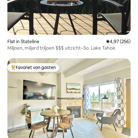
Flat in Stateline
Gemiddelde beo
4,97 (256)
Miljoen, miljard triljoen $$$ uitzicht~So. Lake Tahoe
Favoriet van gasten
Topfavoriet van gasten