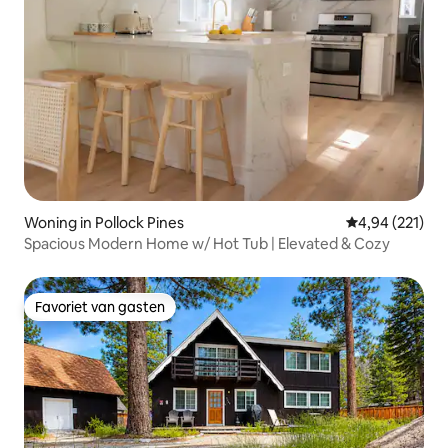
Woning in Pollock Pines
Gemiddelde beo
4,94 (221)
Spacious Modern Home w/ Hot Tub | Elevated & Cozy
Favoriet van gasten
Favoriet van gasten