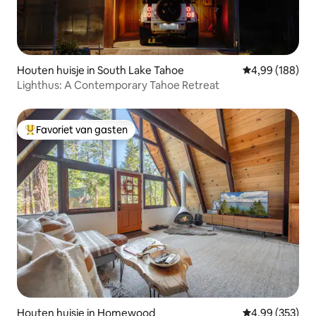
Houten huisje in South Lake Tahoe
Gemiddelde beo
4,99 (188)
Lighthus: A Contemporary Tahoe Retreat
Favoriet van gasten
Topfavoriet van gasten
Houten huisje in Homewood
Gemiddelde beo
4,99 (353)