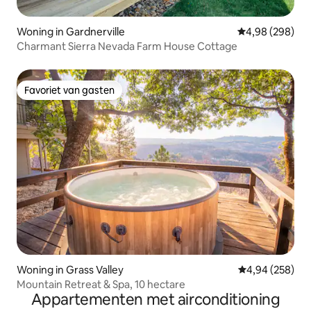
Woning in Gardnerville
Gemiddelde beo
4,98 (298)
Charmant Sierra Nevada Farm House Cottage
Favoriet van gasten
Favoriet van gasten
Woning in Grass Valley
Gemiddelde beo
4,94 (258)
Mountain Retreat & Spa, 10 hectare
Appartementen met airconditioning