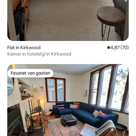
Flat in Kirkwood
Gemiddelde be
4,87 (70)
Kamer in hotelstijl in Kirkwood
Favoriet van gasten
Favoriet van gasten