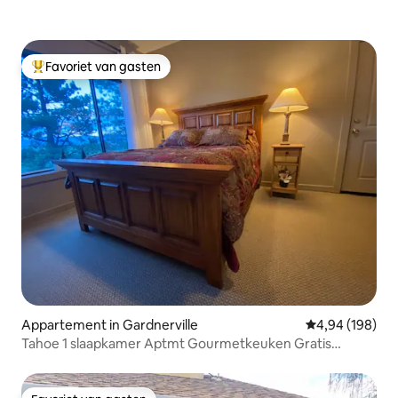
Favoriet van gasten
Topfavoriet van gasten
Appartement in Gardnerville
Gemiddelde beo
4,94 (198)
Tahoe 1 slaapkamer Aptmt Gourmetkeuken Gratis
parkeren