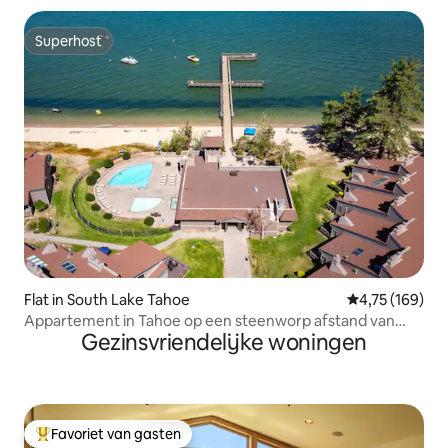
Superhost
Superhost
Flat in South Lake Tahoe
Gemiddelde beo
4,75 (169)
Appartement in Tahoe op een steenworp afstand van
Gezinsvriendelijke woningen
een privéstrand, zwembaden en een bubbelbad
Favoriet van gasten
Topfavoriet van gasten