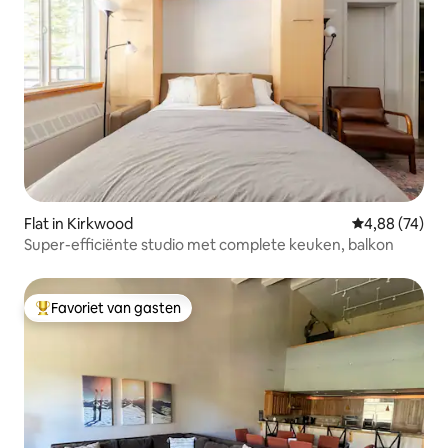
Flat in Kirkwood
Gemiddelde be
4,88 (74)
Super-efficiënte studio met complete keuken, balkon
Favoriet van gasten
Topfavoriet van gasten