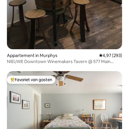
Appartement in Murphys
Gemiddelde beo
4,97 (293)
NIEUWE Downtown Winemakers Tavern @ 577 Main
Street
Favoriet van gasten
Topfavoriet van gasten