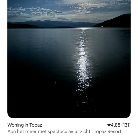
Woning in Topaz
Gemiddelde beo
4,88 (131)
Aan het meer met spectaculair uitzicht | Topaz Resort