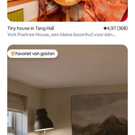
Tiny house in Tang Hall
Gemiddelde beo
4,97 (308)
York Poetree House, een kleine boomhut voor één
persoon
Favoriet van gasten
Topfavoriet van gasten