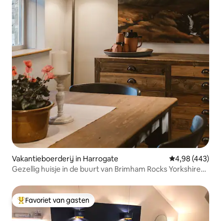
Vakantieboerderij in Harrogate
Gemiddelde beo
4,98 (443)
Gezellig huisje in de buurt van Brimham Rocks Yorkshire
Dales
Favoriet van gasten
Topfavoriet van gasten