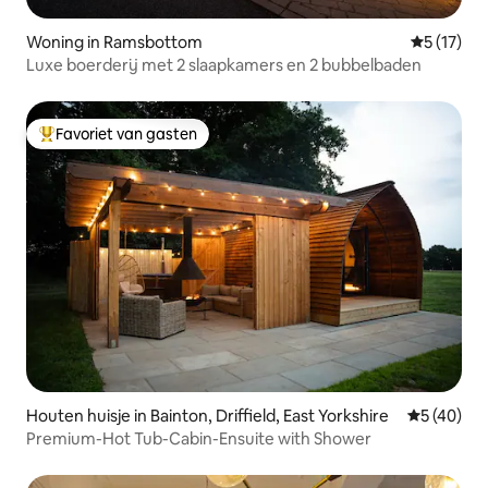
Woning in Ramsbottom
Gemiddeld
5 (17)
Luxe boerderij met 2 slaapkamers en 2 bubbelbaden
Favoriet van gasten
Topfavoriet van gasten
Houten huisje in Bainton, Driffield, East Yorkshire
Gemiddelde
5 (40)
Premium-Hot Tub-Cabin-Ensuite with Shower