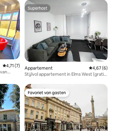
Superhost
Superhost
ecensies
Gemiddelde beoordeling van 4,71 op 5, 7 recensies
4,71 (7)
Appartement
Gemiddelde beoordeli
4,67 (6)
 van
Stijlvol appartement in Elms West (gratis
parkeren)
Favoriet van gasten
Favoriet van gasten