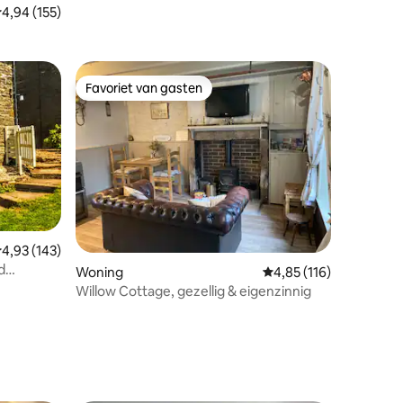
ecensies
emiddelde beoordeling van 4,94 op 5, 155 recensies
4,94 (155)
Favoriet van gasten
Favoriet van gasten
ecensies
emiddelde beoordeling van 4,93 op 5, 143 recensies
4,93 (143)
d
Woning
Gemiddelde beoordelin
4,85 (116)
Willow Cottage, gezellig & eigenzinnig