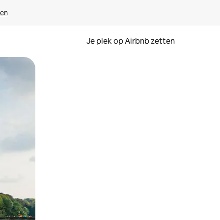
ven
Je plek op Airbnb zetten
en of swipen.