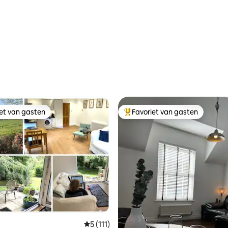
 van 4,93 op 5, 120 recensies
iet van gasten
Favoriet van gasten
iet van gasten
Topfavoriet van gasten
 van 4,92 op 5, 137 recensies
Gemiddelde beoordeling van 5 op 5, 111 r
5 (111)