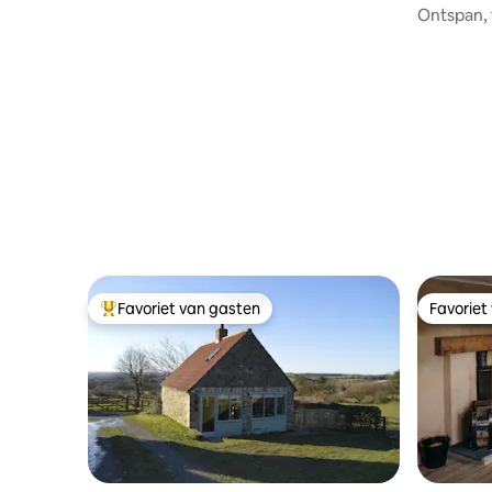
Ontspan, f
Favoriet van gasten
Favoriet
Topfavoriet van gasten
Favoriet