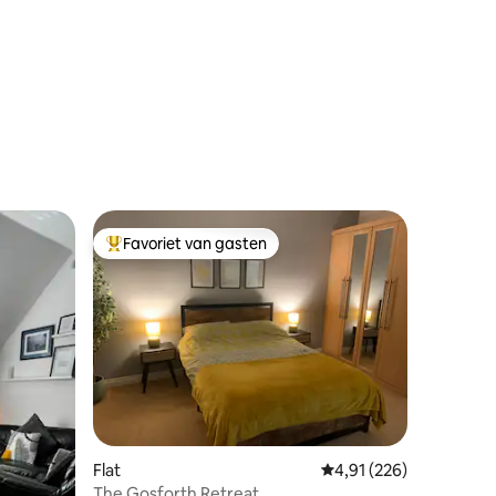
Favoriet van gasten
Topfavoriet van gasten
Flat
Gemiddelde beoordeling
4,91 (226)
ecensies
The Gosforth Retreat