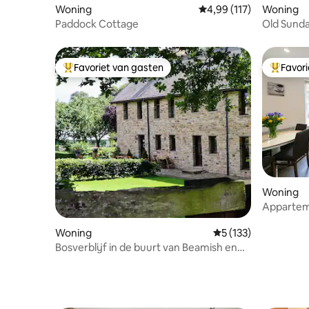
Woning
Gemiddelde beoordeling
4,99 (117)
Woning
Paddock Cottage
Old Sunday
bubbelba
Favoriet van gasten
Favor
Topfavoriet van gasten
Topfavor
Woning
Appartem
parkeerpl
Woning
Gemiddelde beoordel
5 (133)
Bosverblijf in de buurt van Beamish en
Durham”