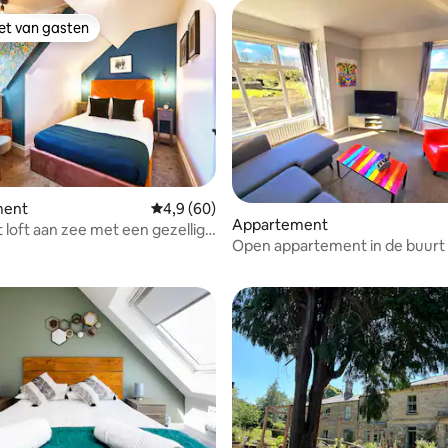
iet van gasten
iet van gasten
ment
Gemiddelde beoordeling van 4,9 op 5, 60 r
4,9 (60)
ng van 4,57 op 5, 7 recensies
Appartement
loft aan zee met een gezellige
Open appartement in de buurt
Durham