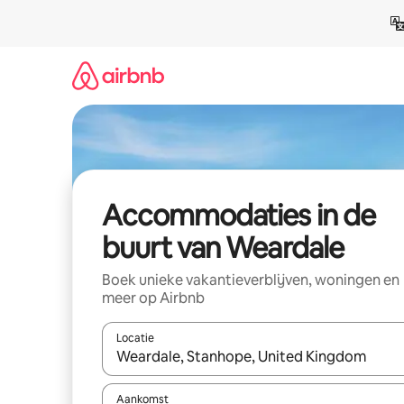
Ga
direct
naar
inhoud
Accommodaties in de
buurt van Weardale
Boek unieke vakantieverblijven, woningen en
meer op Airbnb
Locatie
Wanneer er resultaten beschikbaar zijn, maak je 
Aankomst