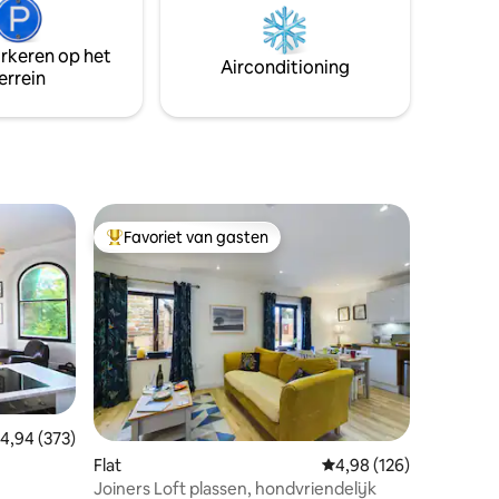
drie grote ontvangstruimtes, twee open
de is een
haarden en ongeveer 1/2 hectare tuinen.
ts en
Er is privéparkeergelegenheid voor 8
arkeren op het
Airconditioning
voertuigen.
errein
rachtig
ervoeters.
Favoriet van gasten
Topfavoriet van gasten
ecensies
emiddelde beoordeling van 4,94 op 5, 373 recensies
4,94 (373)
Flat
Gemiddelde beoordeling
4,98 (126)
Joiners Loft plassen, hondvriendelijk