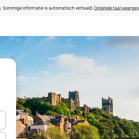
Sommige informatie is automatisch vertaald. 
Originele taal weerge
een keuze met je de pijltjestoetsen omhoog en omlaag, óf door te tikk