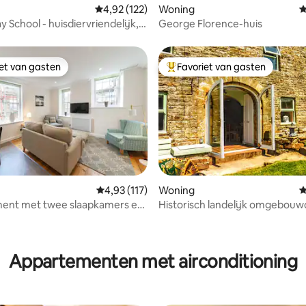
 van 4,99 op 5, 117 recensies
Gemiddelde beoordeling van 4,92 op 5, 122 r
4,92 (122)
Woning
G
 School - huisdiervriendelijk,
George Florence-huis
dverstopplaats
iet van gasten
Favoriet van gasten
iet van gasten
Topfavoriet van gasten
Gemiddelde beoordeling van 4,93 op 5, 117 r
4,93 (117)
Woning
G
ent met twee slaapkamers en
Historisch landelijk omgebouw
aats
karrenhuis, hondvriendelijk
ing van 5 op 5, 133 recensies
Appartementen met airconditioning