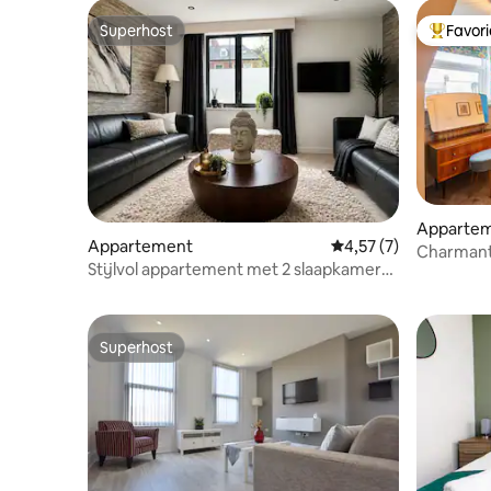
Superhost
Favor
Superhost
Topfavor
Apparte
Appartement
Gemiddelde beoordeli
4,57 (7)
Charmant 
Stijlvol appartement met 2 slaapkamers
kustsfeer
op 5 minuten van het stadscentrum
Superhost
Superhost