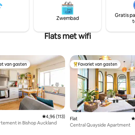
s | Keuken | Superkingsize
verdiepingen. Aan de achterzij
zonnige afgesloten binnenplaa
ardoor je je bezoek eenvoudig
Gratis p
terras. Prachtige wandelingen liggen
Zwembad
nnen
t
voor de deur, samen met een p
uitzicht. Ook perfect voor je vi
Flats met wifi
iet van gasten
Favoriet van gasten
iet van gasten
Topfavoriet van gasten
Gemiddelde beoordeling van 4,96 op 5, 113 r
4,96 (113)
Flat
G
tement in Bishop Auckland
Central Quayside Apartment