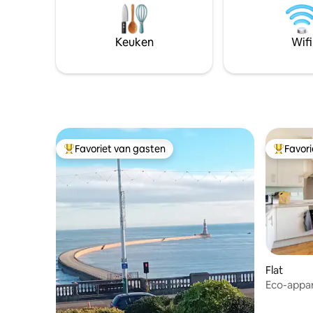
eendendon
Hadrianusmuur en meer lokale pub 1,2
bed Deze bijzondere plek ligt dicht bij
mijl lokale winkel op 2,9 km Italiaans
alles, wa
restaurant 6,6 km
Keuken
Wifi
kunt pla
Favoriet van gasten
Favor
Topfavoriet van gasten
Topfavor
Flat
Eco-appar