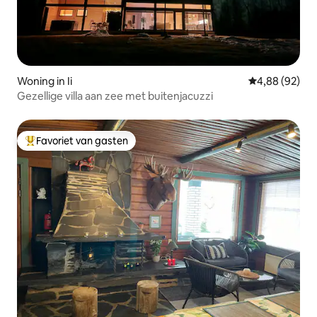
Woning in Ii
Gemiddelde be
4,88 (92)
Gezellige villa aan zee met buitenjacuzzi
Favoriet van gasten
Topfavoriet van gasten