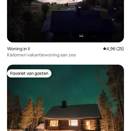
Woning in Ii
Gemiddelde be
4,96 (25)
Kielomeri vakantiewoning aan zee
Favoriet van gasten
Favoriet van gasten