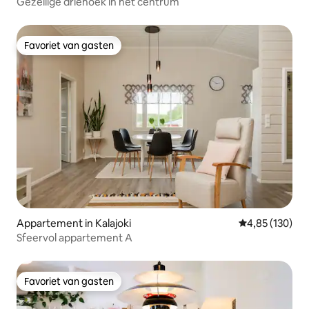
Gezellige driehoek in het centrum
Favoriet van gasten
Favoriet van gasten
Appartement in Kalajoki
Gemiddelde beo
4,85 (130)
Sfeervol appartement A
Favoriet van gasten
Favoriet van gasten