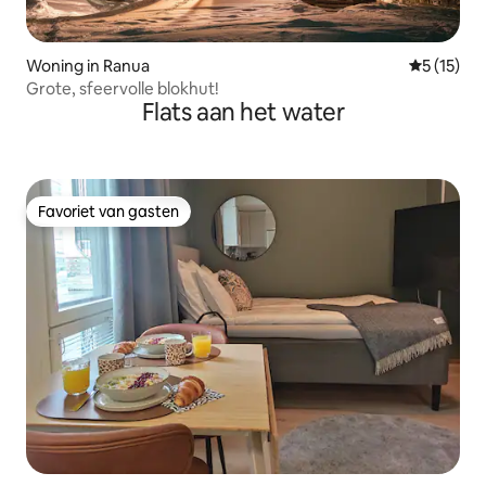
Woning in Ranua
Gemiddeld
5 (15)
Grote, sfeervolle blokhut!
Flats aan het water
Favoriet van gasten
Favoriet van gasten