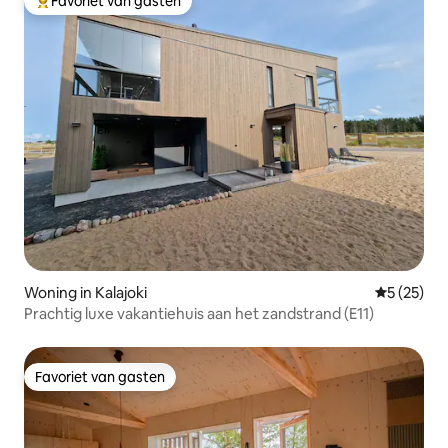
Favoriet van gasten
Topfavoriet van gasten
Woning in Kalajoki
Gemiddelde
5 (25)
Prachtig luxe vakantiehuis aan het zandstrand (E11)
Favoriet van gasten
Favoriet van gasten