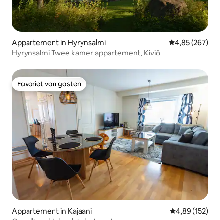
Appartement in Hyrynsalmi
Gemiddelde beo
4,85 (267)
Hyrynsalmi Twee kamer appartement, Kiviö
Favoriet van gasten
Favoriet van gasten
Appartement in Kajaani
Gemiddelde beo
4,89 (152)