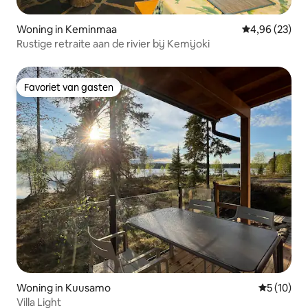
Woning in Keminmaa
Gemiddelde be
4,96 (23)
Rustige retraite aan de rivier bij Kemijoki
Favoriet van gasten
Favoriet van gasten
Woning in Kuusamo
Gemiddelde
5 (10)
Villa Light