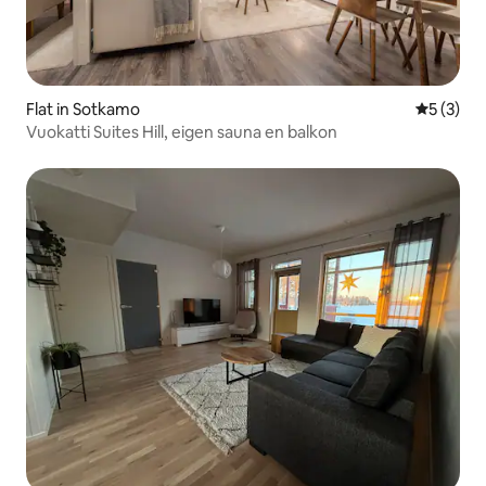
Flat in Sotkamo
Gemiddeld
5 (3)
Vuokatti Suites Hill, eigen sauna en balkon