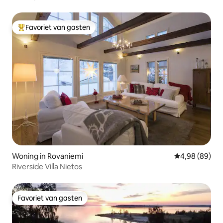
Favoriet van gasten
Topfavoriet van gasten
Woning in Rovaniemi
Gemiddelde be
4,98 (89)
Riverside Villa Nietos
Favoriet van gasten
Favoriet van gasten