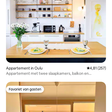
Appartement in Oulu
Gemiddelde beo
4,81 (257)
Appartement met twee slaapkamers, balkon en
parkeerplaats
Favoriet van gasten
Favoriet van gasten