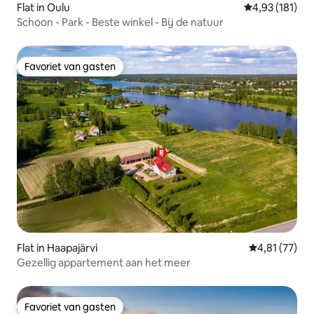
Flat in Oulu
Gemiddelde beo
4,93 (181)
Schoon - Park - Beste winkel - Bij de natuur
Favoriet van gasten
Favoriet van gasten
Flat in Haapajärvi
Gemiddelde be
4,81 (77)
Gezellig appartement aan het meer
Favoriet van gasten
Favoriet van gasten