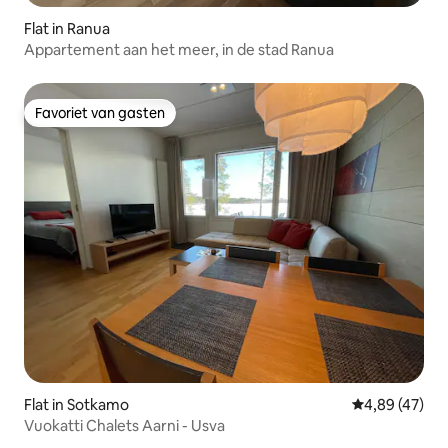
Flat in Ranua
Appartement aan het meer, in de stad Ranua
Favoriet van gasten
Favoriet van gasten
Flat in Sotkamo
Gemiddelde be
4,89 (47)
Vuokatti Chalets Aarni - Usva