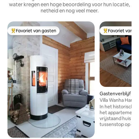
water kregen een hoge beoordeling voor hun locatie,
netheid en nog veel meer.
Favoriet van gasten
Favoriet van g
Topfavoriet van gasten
Topfavoriet van 
Gastenverblijf in Ii
Villa Wanha Hamin
In het historisch
het appartement i
vrijstaand huis ee
tussenstop op on
de vierweg. Iijoki
afstand, je kunt z