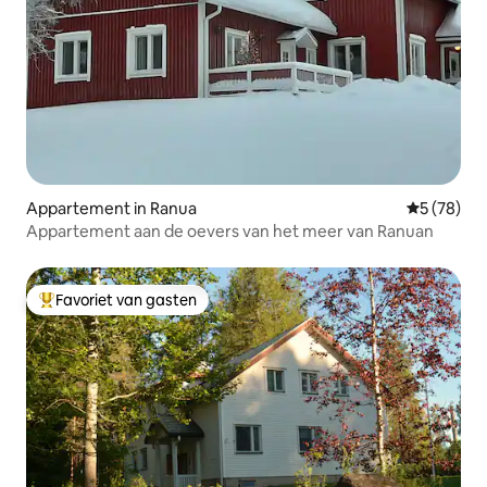
Appartement in Ranua
Gemiddelde
5 (78)
Appartement aan de oevers van het meer van Ranuan
Favoriet van gasten
Topfavoriet van gasten