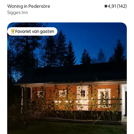
Woning in Pedersöre
Gemiddelde beo
4,91 (142)
Sigges Inn
Favoriet van gasten
Topfavoriet van gasten