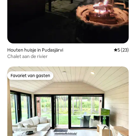
Houten huisje in Pudasjärvi
Gemiddelde
5 (23)
Chalet aan de rivier
Favoriet van gasten
Favoriet van gasten