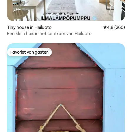
Tiny house in Hailuoto
Gemiddelde be
4,8 (260)
Een klein huis in het centrum van Hailuoto
Favoriet van gasten
Favoriet van gasten