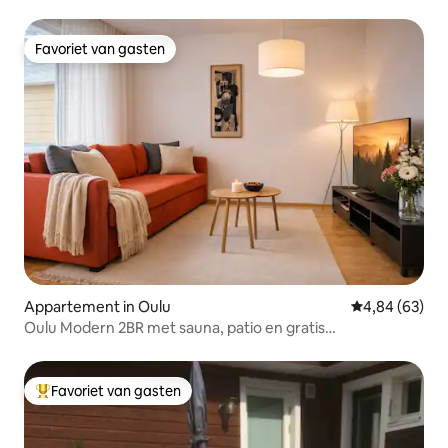
het stadscentrum
Favoriet van gasten
Favoriet van gasten
Appartement in Oulu
Gemiddelde be
4,84 (63)
Oulu Modern 2BR met sauna, patio en gratis
parkeergelegenheid
Favoriet van gasten
Topfavoriet van gasten