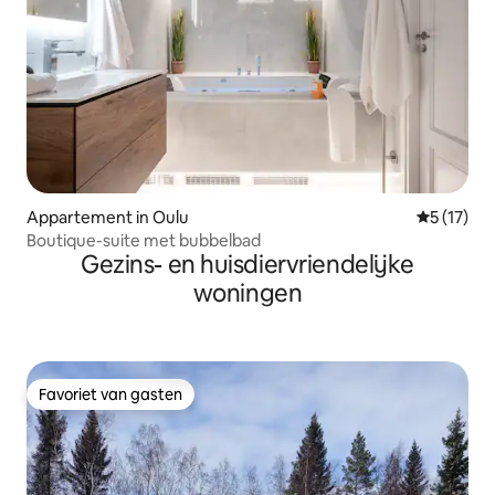
Appartement in Oulu
Gemiddeld
5 (17)
Boutique-suite met bubbelbad
Gezins- en huisdiervriendelijke
woningen
Favoriet van gasten
Favoriet van gasten