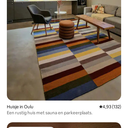
Huisje in Oulu
Gemiddelde beo
4,93 (132)
Een rustig huis met sauna en parkeerplaats.