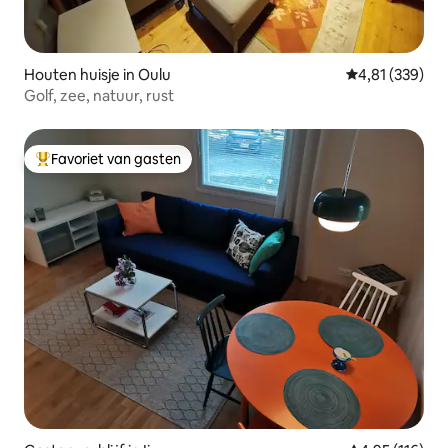
Houten huisje in Oulu
Gemiddelde beo
4,81 (339)
Golf, zee, natuur, rust
Favoriet van gasten
Topfavoriet van gasten