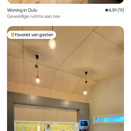
Woning in Oulu
Gemiddelde b
4,91 (11)
Geweldige ruimte aan zee
Favoriet van gasten
Topfavoriet van gasten