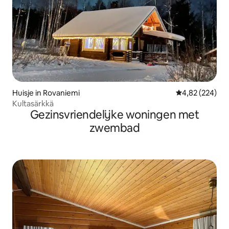
Huisje in Rovaniemi
Gemiddelde beo
4,82 (224)
Kultasärkkä
Gezinsvriendelijke woningen met
zwembad