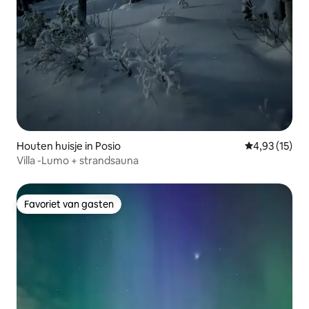
Houten huisje in Posio
Gemiddelde be
4,93 (15)
Villa -Lumo + strandsauna
Favoriet van gasten
Favoriet van gasten