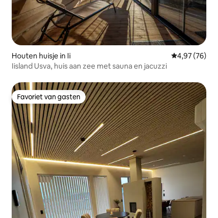
Houten huisje in Ii
Gemiddelde be
4,97 (76)
Iisland Usva, huis aan zee met sauna en jacuzzi
Favoriet van gasten
Favoriet van gasten