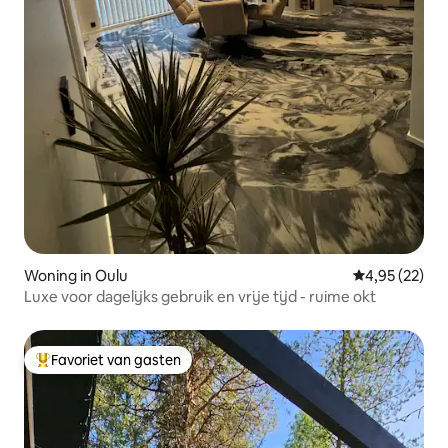
Woning in Oulu
Gemiddelde be
4,95 (22)
Luxe voor dagelijks gebruik en vrije tijd - ruime okt
Favoriet van gasten
Topfavoriet van gasten