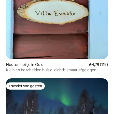
Houten huisje in Oulu
Gemiddelde be
4,79 (119)
Klein en bescheiden huisje, dichtbij maar afgelegen.
Favoriet van gasten
Favoriet van gasten