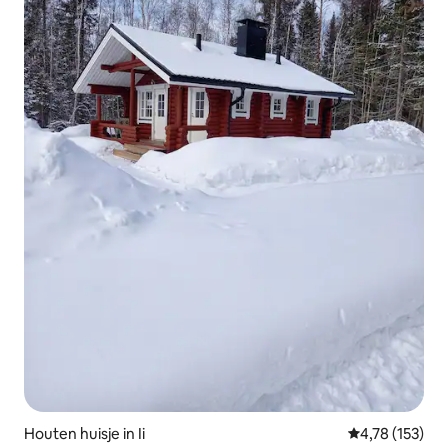
Houten huisje in Ii
Gemiddelde beo
4,78 (153)