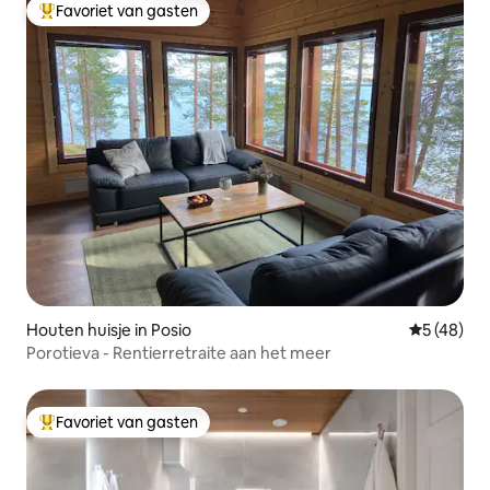
Favoriet van gasten
Topfavoriet van gasten
Houten huisje in Posio
Gemiddelde
5 (48)
Porotieva - Rentierretraite aan het meer
Favoriet van gasten
Topfavoriet van gasten