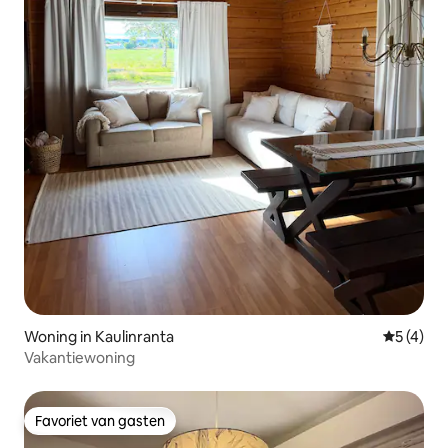
Woning in Kaulinranta
Gemiddeld
5 (4)
Vakantiewoning
Favoriet van gasten
Favoriet van gasten