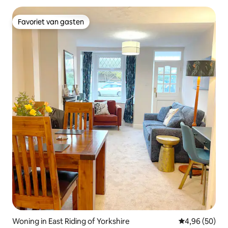
Favoriet van gasten
Favoriet van gasten
Woning in East Riding of Yorkshire
Gemiddelde be
4,96 (50)