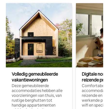
Volledig gemeubileerde
Digitale nom
vakantiewoningen
reizende prof
Deze gemeubileerde
Comfortabele
accommodaties hebben alle
accommodatie
voorzieningen van thuis, van
reizende en op
rustige berghutten tot
werkende profe
handige appartementen
wifi en special