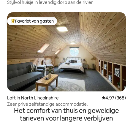
Stijlvol huisje in levendig dorp aan de rivier
Favoriet van gasten
Topfavoriet van gasten
Loft in North Lincolnshire
Gemiddelde beo
4,97 (368)
Zeer privé zelfstandige accommodatie.
Het comfort van thuis en geweldige
tarieven voor langere verblijven