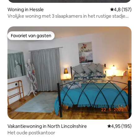
Woning in Hessle
Gemiddelde be
4,8 (157)
Vrolijke woning met 3 slaapkamers in het rustige stadje
Hessle
Favoriet van gasten
Favoriet van gasten
Vakantiewoning in North Lincolnshire
Gemiddelde beo
4,95 (195)
Het oude postkantoor