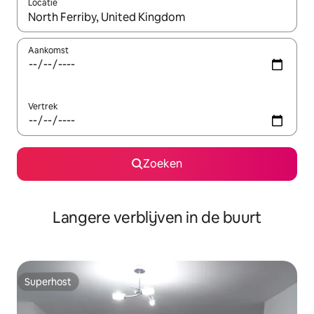
Locatie
Wanneer er resultaten beschikbaar zijn, maak je een keuze met 
Aankomst
Vertrek
Zoeken
Langere verblijven in de buurt
Superhost
Superhost