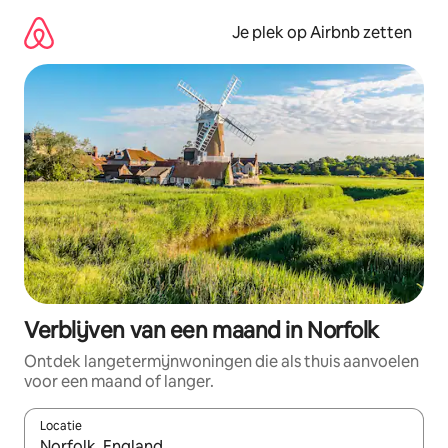
Ga
direct
Je plek op Airbnb zetten
naar
inhoud
Verblijven van een maand in Norfolk
Ontdek langetermijnwoningen die als thuis aanvoelen
voor een maand of langer.
Locatie
Wanneer er resultaten beschikbaar zijn, maak je een keuze met 