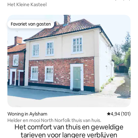
Het Kleine Kasteel
Favoriet van gasten
Favoriet van gasten
Woning in Aylsham
Gemiddelde beo
4,94 (101)
Helder en mooi North Norfolk thuis van huis.
Het comfort van thuis en geweldige
tarieven voor langere verblijven