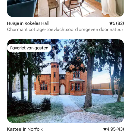
Huisje in Rokeles Hall
Gemiddelde
5 (82)
Charmant cottage-toevluchtsoord omgeven door natuur
Favoriet van gasten
Favoriet van gasten
Kasteel in Norfolk
Gemiddelde be
4,95 (43)