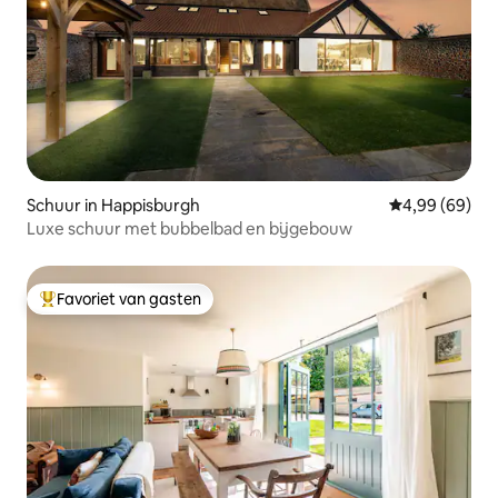
Schuur in Happisburgh
Gemiddelde be
4,99 (69)
Luxe schuur met bubbelbad en bijgebouw
Favoriet van gasten
Topfavoriet van gasten