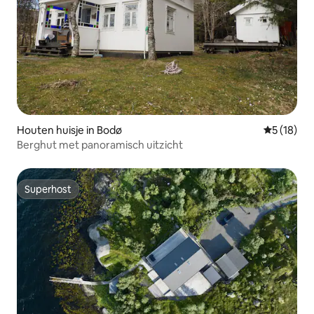
Houten huisje in Bodø
Gemiddelde
5 (18)
Berghut met panoramisch uitzicht
Superhost
Superhost