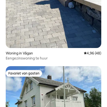
Woning in Vågan
Gemiddelde be
4,96 (48)
Eengezinswoning te huur
Favoriet van gasten
Favoriet van gasten