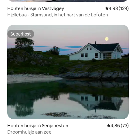
Houten huisje in Vestvågøy
Gemiddelde beo
4,93 (129)
Hjellebua - Stamsund, in het hart van de Lofoten
Superhost
Superhost
Houten huisje in Senjehesten
Gemiddelde be
4,86 (73)
Droomhuisje aan zee