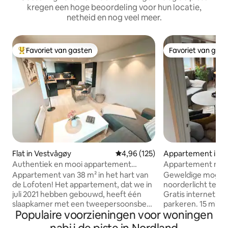
kregen een hoge beoordeling voor hun locatie,
netheid en nog veel meer.
Favoriet van gasten
Favoriet van gas
Topfavoriet van gasten
Favoriet van gas
Flat in Vestvågøy
Gemiddelde beoordeling van 4,9
4,96 (125)
Appartement in 
Authentiek en mooi appartement
Appartement met 
midden in de Lofoten.
geweldige fjorden
Appartement van 38 m² in het hart van
Geweldige mogeli
de Lofoten! Het appartement, dat we in
noorderlicht te zie
juli 2021 hebben gebouwd, heeft één
Gratis internet. V
slaapkamer met een tweepersoonsbed
parkeren. 15 minu
Populaire voorzieningen voor woningen
en een slaapbank in de woonkamer. De
Fjordgård! Het appartement bevindt
plek wordt aanbevolen voor twee
zich in Botnhamn, 