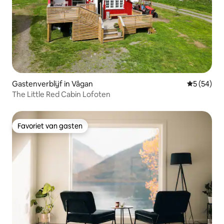
Gastenverblijf in Vågan
Gemiddelde
5 (54)
The Little Red Cabin Lofoten
Favoriet van gasten
Favoriet van gasten