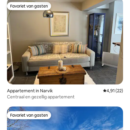
Favoriet van gasten
Favoriet van gasten
Appartement in Narvik
Gemiddelde be
4,91 (22)
Centraal en gezellig appartement
Favoriet van gasten
Favoriet van gasten