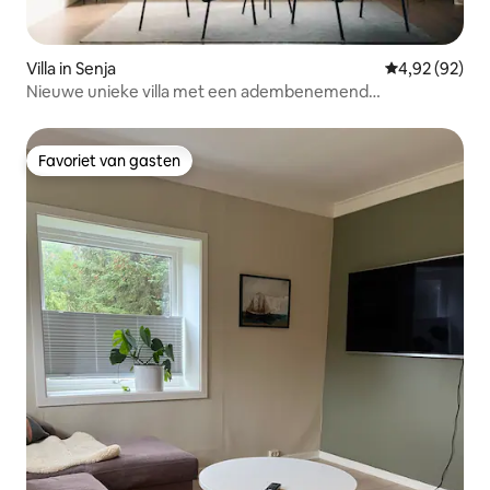
Villa in Senja
Gemiddelde be
4,92 (92)
Nieuwe unieke villa met een adembenemend
panoramisch uitzicht
Favoriet van gasten
Favoriet van gasten