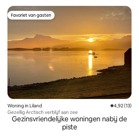
Favoriet van gasten
Favoriet van gasten
Woning in Liland
Gemiddelde be
4,92 (13)
Gezellig Arctisch verblijf aan zee
Gezinsvriendelijke woningen nabij de
piste