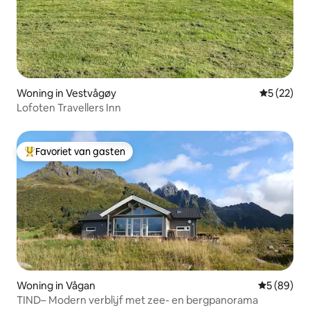
Woning in Vestvågøy
Gemiddelde
5 (22)
Lofoten Travellers Inn
Favoriet van gasten
Topfavoriet van gasten
Woning in Vågan
Gemiddelde
5 (89)
TIND– Modern verblijf met zee- en bergpanorama