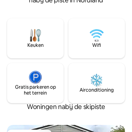
nabij de piste in Nordland
personen, of volwassenen met kinderen
het prachtige Senj
als je met vier personen bent. Stamsund
appartement heb j
is een perfect uitgangspunt om Lofoten
op de prachtige f
in al zijn pracht te ontdekken! Op een
bergen op de acht
uur rijden met de auto naar zowel
het kunnen zien va
Svolvær als Å. Vlak buiten het
de winter, wandele
appartement zijn er mogelijkheden
zomer! Rustige tot rustige buurt! Er zijn
voor heerlijke bergwandelingen of om
veel leuke bergwa
Keuken
Wifi
te zwemmen. Stamsund heeft ook
omgeving. Zoals Z
zowel supermarkten, restaurant als café
Astrindtinden.
op loopafstand.
Gratis parkeren op
Airconditioning
het terrein
Woningen nabij de skipiste