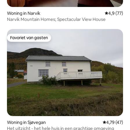
Woning in Narvik
Gemiddelde b
4,9 (77)
Narvik Mountain Homes; Spectacular View House
Favoriet van gasten
Favoriet van gasten
Woning in Sjøvegan
Gemiddelde be
4,79 (47)
Het uitzicht - het hele huis in een prachtige omgeving