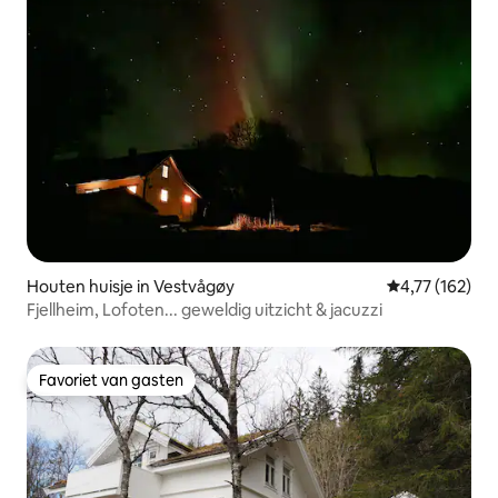
Houten huisje in Vestvågøy
Gemiddelde beo
4,77 (162)
Fjellheim, Lofoten... geweldig uitzicht & jacuzzi
Favoriet van gasten
Favoriet van gasten