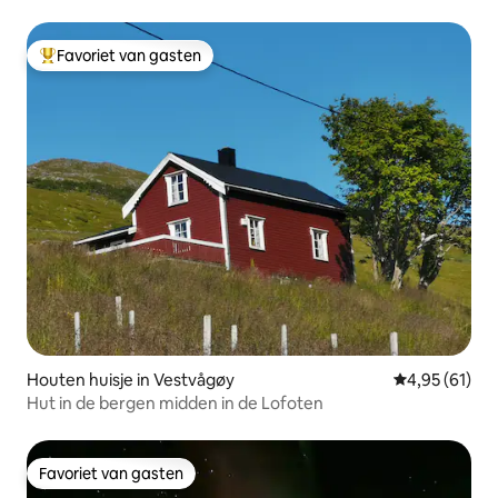
Favoriet van gasten
Topfavoriet van gasten
Houten huisje in Vestvågøy
Gemiddelde be
4,95 (61)
Hut in de bergen midden in de Lofoten
Favoriet van gasten
Favoriet van gasten