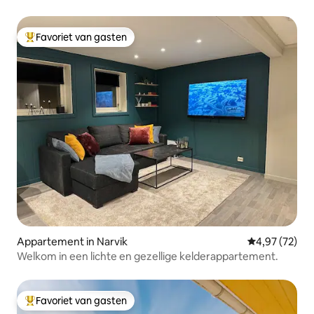
Favoriet van gasten
Topfavoriet van gasten
Appartement in Narvik
Gemiddelde be
4,97 (72)
Welkom in een lichte en gezellige kelderappartement.
Favoriet van gasten
Topfavoriet van gasten