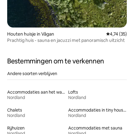
Houten huisje in Vågan
Gemiddelde be
4,74 (35)
Prachtig huis - sauna en jacuzzi met panoramisch uitzicht
Bestemmingen om te verkennen
Andere soorten verblijven
Accommodaties aan het water
Lofts
Nordland
Nordland
Chalets
Accommodaties in tiny houses
Nordland
Nordland
Rijhuizen
Accommodaties met sauna
Nordland
Nordland