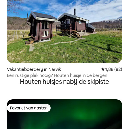
Vakantieboerderij in Narvik
Gemiddelde be
4,88 (82)
Een rustige plek nodig? Houten huisje in de bergen.
Houten huisjes nabij de skipiste
Favoriet van gasten
Favoriet van gasten