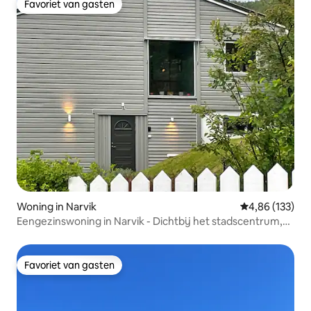
Favoriet van gasten
Favoriet van gasten
Woning in Narvik
Gemiddelde beo
4,86 (133)
Eengezinswoning in Narvik - Dichtbij het stadscentrum,
de bergen en de fjorden.
Favoriet van gasten
Favoriet van gasten