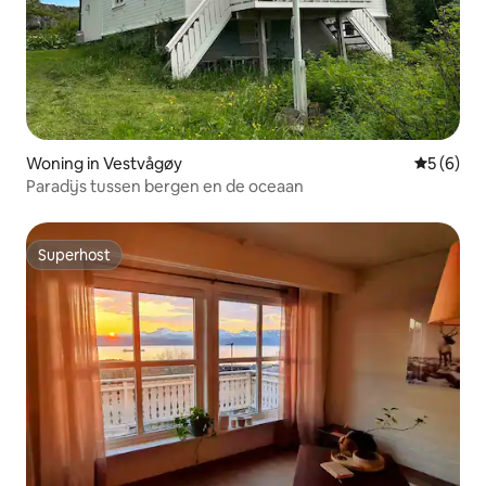
Woning in Vestvågøy
Gemiddeld
5 (6)
Paradijs tussen bergen en de oceaan
Superhost
Superhost