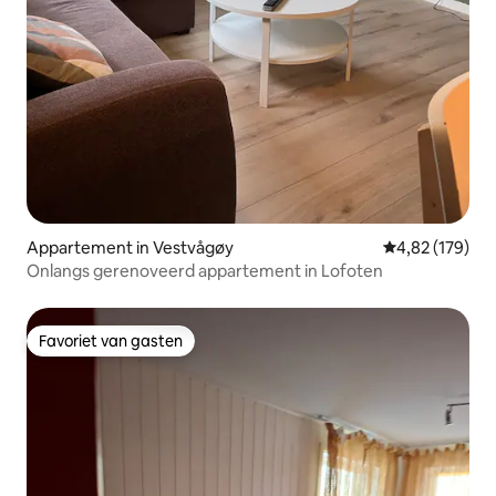
Appartement in Vestvågøy
Gemiddelde beo
4,82 (179)
Onlangs gerenoveerd appartement in Lofoten
Favoriet van gasten
Favoriet van gasten