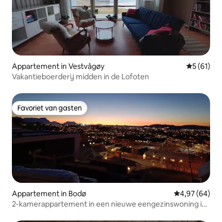
Appartement in Vestvågøy
Gemiddelde
5 (61)
Vakantieboerderij midden in de Lofoten
Favoriet van gasten
Favoriet van gasten
Appartement in Bodø
Gemiddelde be
4,97 (64)
2-kamerappartement in een nieuwe eengezinswoning in
Bodø