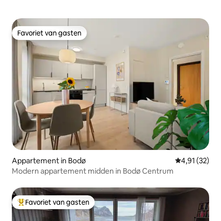
Favoriet van gasten
Favoriet van gasten
Appartement in Bodø
Gemiddelde be
4,91 (32)
Modern appartement midden in Bodø Centrum
Favoriet van gasten
Topfavoriet van gasten