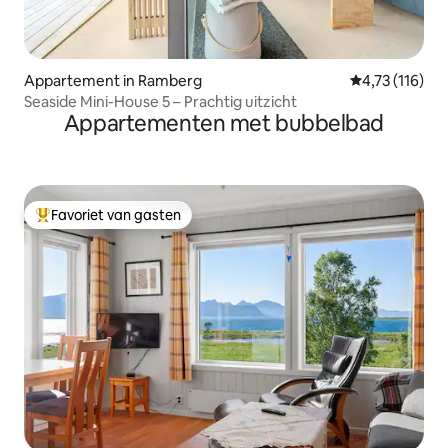
Appartement in Ramberg
Gemiddelde be
4,73 (116)
Seaside Mini-House 5 – Prachtig uitzicht
Appartementen met bubbelbad
Favoriet van gasten
Topfavoriet van gasten