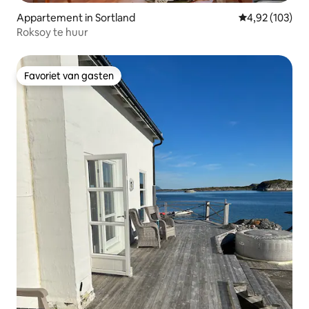
Appartement in Sortland
Gemiddelde beo
4,92 (103)
Roksoy te huur
Favoriet van gasten
Favoriet van gasten