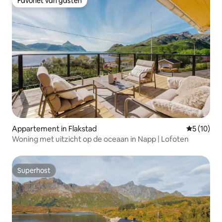
Favoriet van gasten
Favoriet van gasten
Appartement in Flakstad
Gemiddelde
5 (10)
Woning met uitzicht op de oceaan in Napp | Lofoten
Superhost
Superhost