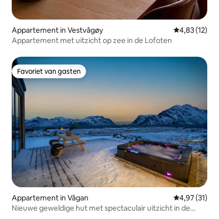
Appartement in Vestvågøy
Gemiddelde be
4,83 (12)
Appartement met uitzicht op zee in de Lofoten
Favoriet van gasten
Favoriet van gasten
Appartement in Vågan
Gemiddelde be
4,97 (31)
Nieuwe geweldige hut met spectaculair uitzicht in de
Lofoten!