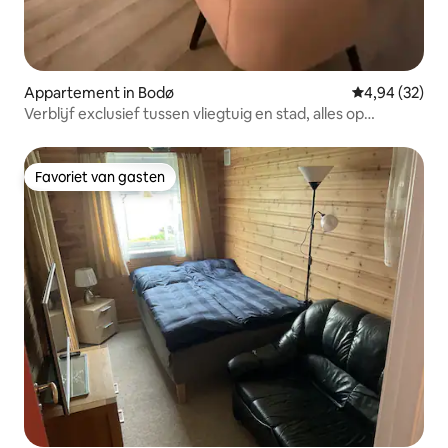
Appartement in Bodø
Gemiddelde be
4,94 (32)
Verblijf exclusief tussen vliegtuig en stad, alles op
loopafstand
Favoriet van gasten
Favoriet van gasten