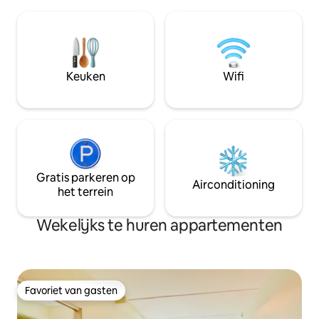
op de prachtige f
Bedden opgemaakt, genoeg
bergen op de acht
handdoeken, goed uitgerust. Dit is een
het kunnen zien va
van de 3 appartementen die de
de winter, wandele
verhuurder verhuurt met Senja 's beste
zomer! Rustige tot rustige buurt! Er zijn
locatie! Senja Suite Apartment 1, 2, 3.
veel leuke bergwa
Keuken
Wifi
omgeving. Zoals Z
Astrindtinden.
Gratis parkeren op
Airconditioning
het terrein
Wekelijks te huren appartementen
Favoriet van gasten
Favoriet van gasten