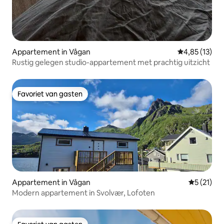
Appartement in Vågan
Gemiddelde be
4,85 (13)
Rustig gelegen studio-appartement met prachtig uitzicht
Favoriet van gasten
Favoriet van gasten
Appartement in Vågan
Gemiddeld
5 (21)
Modern appartement in Svolvær, Lofoten