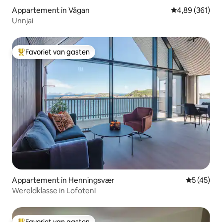
Appartement in Vågan
Gemiddelde beo
4,89 (361)
Unnjai
Favoriet van gasten
Topfavoriet van gasten
Appartement in Henningsvær
Gemiddelde
5 (45)
Wereldklasse in Lofoten!
Favoriet van gasten