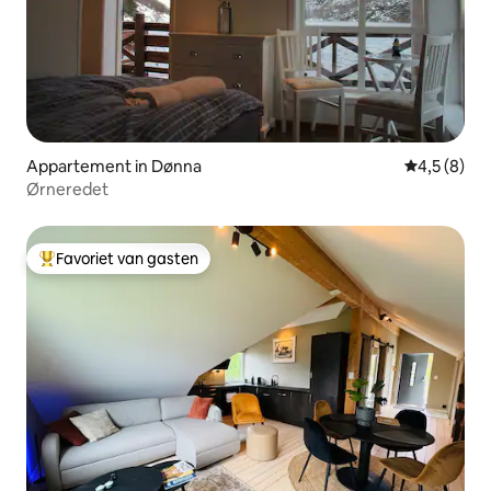
Appartement in Dønna
Gemiddelde 
4,5 (8)
Ørneredet
Favoriet van gasten
Topfavoriet van gasten