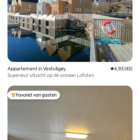
Appartement in Vestvågøy
Gemiddelde be
4,93 (45)
Superieur uitzicht op de oceaan Lofoten
Favoriet van gasten
Topfavoriet van gasten