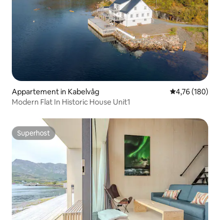
Appartement in Kabelvåg
Gemiddelde beo
4,76 (180)
Modern Flat In Historic House Unit1
Superhost
Superhost