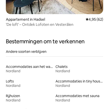
Appartement in Hadsel
Gemiddelde be
4,95 (62)
'De loft' – Ontdek Lofoten en Vesterålen
Bestemmingen om te verkennen
Andere soorten verblijven
Accommodaties aan het water
Chalets
Nordland
Nordland
Lofts
Accommodaties in tiny houses
Nordland
Nordland
Rijhuizen
Accommodaties met sauna
Nordland
Nordland