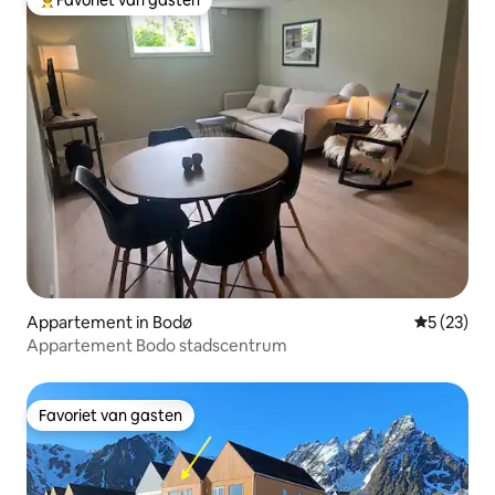
Topfavoriet van gasten
Appartement in Bodø
Gemiddelde
5 (23)
Appartement Bodo stadscentrum
Favoriet van gasten
Favoriet van gasten