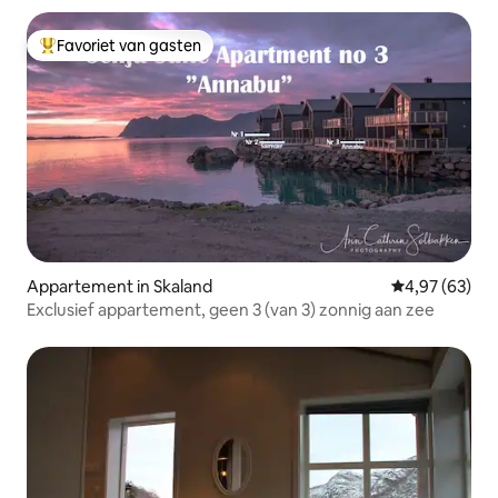
Favoriet van gasten
Topfavoriet van gasten
Appartement in Skaland
Gemiddelde be
4,97 (63)
Exclusief appartement, geen 3 (van 3) zonnig aan zee