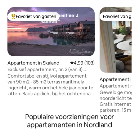
Favoriet van gasten
Favoriet van gas
Topfavoriet van gasten
Favoriet van gas
Appartement in Skaland
Gemiddelde beoordeling van 4,9
4,99 (103)
Exclusief appartement, nr. 2 (van 3)
zonnig, aan zee
Comfortabel en stijlvol appartement
Appartement in 
van 90 m2 - 85 m2 terras maritimely
Appartement met 
ingericht, warm om het hele jaar door te
geweldige fjorden
Geweldige mogeli
zitten. Badtrap dicht bij het ochtendbad,
noorderlicht te zie
midden in de zee. Dit appartement
Gratis internet. V
heeft 2 badkamers, sauna en is zeer
parkeren. 15 minu
zwaar ingericht. De keuken is praktisch
Populaire voorzieningen voor
Fjordgård! Het appartement bevindt
met gezellig eetcafé, houtkachel in de
zich in Botnhamn, 
woonkamer. Veel ruimte voor kleding,
appartementen in Nordland
het prachtige Senj
ski-uitrusting, andere. Mogelijk om 6
appartement heb j
personen te verblijven, zie foto/bed