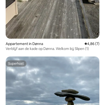
Appartement in Dønna
Gemiddelde b
4,86 (7)
Verblijf aan de kade op Dønna. Welkom bij Slipen (1)
Superhost
Superhost