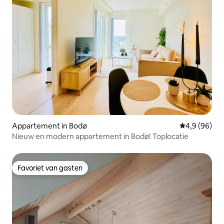
Appartement in Bodø
Gemiddelde b
4,9 (96)
Nieuw en modern appartement in Bodø! Toplocatie
Favoriet van gasten
Favoriet van gasten