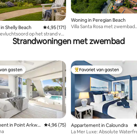
 van 4,93 op 5, 178 recensies
Woning in Peregian Beach
Villa Santa Rosa met zwembad
 in Shelly Beach
Gemiddelde beoordeling van 4,95 op 5, 171 r
4,95 (171)
tegenover Peregian Beach
evluchtsoord op het strand van
Strandwoningen met zwembad
, huisdiervriendelijk
 van gasten
Favoriet van gasten
 van gasten
Topfavoriet van gasten
 van 4,88 op 5, 269 recensies
nt in Point Arkwri
Gemiddelde beoordeling van 4,96 op 5, 75 r
4,96 (75)
Appartement in Caloundra
G
na
La Mer Luxe: Absolute Waterfr