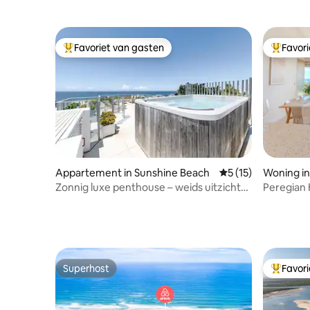
zand! Begane grond unit
Favoriet van gasten
Favor
Topfavoriet van gasten
Topfavor
Appartement in Sunshine Beach
Gemiddelde beoorde
5 (15)
Woning in
Zonnig luxe penthouse – weids uitzicht
Peregian 
op de oceaan
Superhost
Favor
Superhost
Topfavor