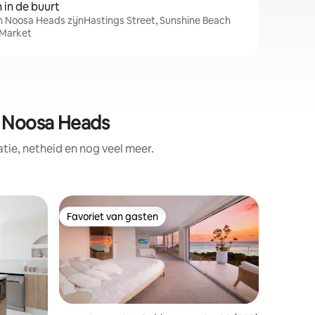
in de buurt
in Noosa Heads zijnHastings Street, Sunshine Beach
 Market
n Noosa Heads
ie, netheid en nog veel meer.
Woning i
Favoriet van gasten
Superho
Favoriet van gasten
Superho
Yinneburr
Yaroomb
Als we z
we direct
golven m
absoluut aan h
branding 
de poort 