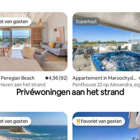
iet van gasten
Superhost
iet van gasten
Superhost
ling van 5 op 5, 15 recensies
 Peregian Beach
Gemiddelde beoordeling van 4,95 op 5, 92 r
4,95 (92)
Appartement in Maroochydo
re
Haven aan het strand
Penthouse 22 op Alexandra, ei
Privéwoningen aan het strand
uitzicht op zee
iet van gasten
Favoriet van gasten
iet van gasten
Topfavoriet van gasten