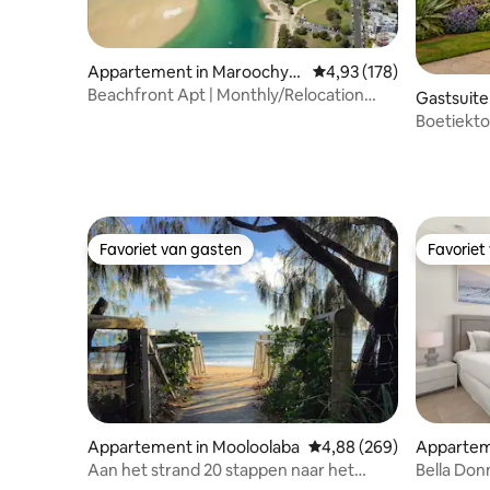
Appartement in Maroochyd
Gemiddelde beoordeling
4,93 (178)
ore
Beachfront Apt | Monthly/Relocation
Gastsuite
Stays Welcome
Boetiekto
Caloundra
Favoriet van gasten
Favoriet
Favoriet van gasten
Favoriet
Appartement in Mooloolaba
Gemiddelde beoordeling
4,88 (269)
Apparteme
ght
Aan het strand 20 stappen naar het
Bella Don