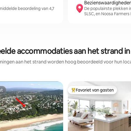
Bezienswaardigheden 
iddelde beoordeling van 4,7
De populairste plekken 
SLSC, en Noosa Farmers
elde accommodaties aan het strand i
ningen aan het strand worden hoog beoordeeld voor hun locat
st
Favoriet van gasten
st
Topfavoriet van gasten