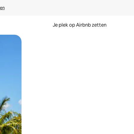
ven
Je plek op Airbnb zetten
en of swipen.