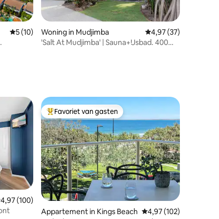
Gemiddelde beoordeling van 5 op 5, 10 recensies
5 (10)
Woning in Mudjimba
Gemiddelde beoordelin
4,97 (37)
'Salt At Mudjimba' | Sauna+IJsbad. 400m
ecensies
naar het strand
Favoriet van gasten
Topfavoriet van gasten
ecensies
emiddelde beoordeling van 4,97 op 5, 100 recensies
4,97 (100)
ont
Appartement in Kings Beach
Gemiddelde beoordeling
4,97 (102)