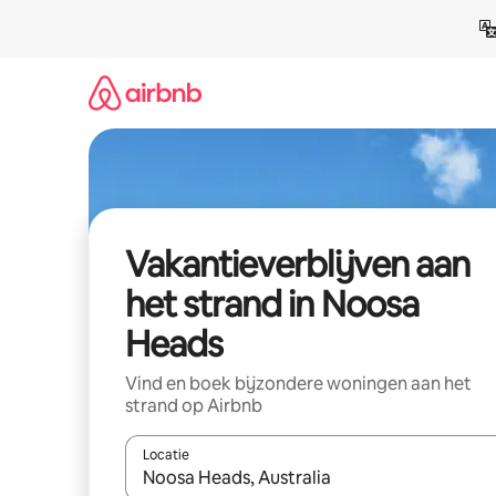
Ga
direct
naar
inhoud
Vakantieverblijven aan
het strand in Noosa
Heads
Vind en boek bijzondere woningen aan het
strand op Airbnb
Locatie
Wanneer er resultaten beschikbaar zijn, maak je 