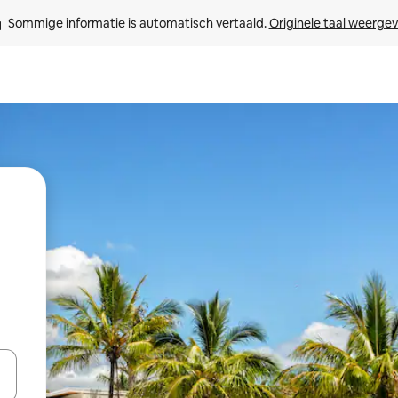
Sommige informatie is automatisch vertaald. 
Originele taal weerge
een keuze met je de pijltjestoetsen omhoog en omlaag, óf door te tikk