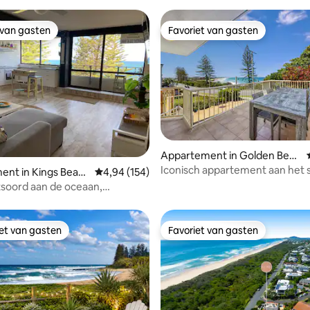
 van gasten
Favoriet van gasten
 van gasten
Favoriet van gasten
Appartement in Golden Beac
ing van 4,8 op 5, 5 recensies
h
Iconisch appartement aan het s
ent in Kings Beac
Gemiddelde beoordeling van 4,94 op 5, 154 r
4,94 (154)
soord aan de oceaan,
 spotten, huisdiervriendelijk
iet van gasten
Favoriet van gasten
iet van gasten
Favoriet van gasten