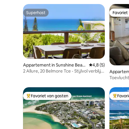
Superhost
Favoriet
Superhost
Favoriet
Appartement in Sunshine Beac
Gemiddelde beoordel
4,8 (5)
h
2 Allure, 20 Belmore Tce - Stijlvol verblijf
Appartem
aan de kust
h
Toevlucht
walvissen
Favoriet van gasten
Favor
Topfavoriet van gasten
Topfavor