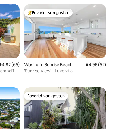
Favoriet van gasten
Topfavoriet van gasten
Gemiddelde beoordeling van 4,82 op 5, 66 recensies
4,82 (66)
Woning in Sunrise Beach
Gemiddelde beoordelin
4,95 (62)
trand 1
'Sunrise View' - Luxe villa.
ecensies
Favoriet van gasten
Favoriet van gasten