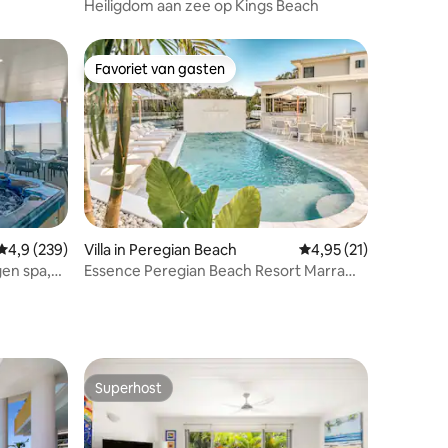
Heiligdom aan zee op Kings Beach
Favoriet van gasten
Favoriet van gasten
ecensies
Gemiddelde beoordeling van 4,9 op 5, 239 recensies
4,9 (239)
Villa in Peregian Beach
Gemiddelde beoordeli
4,95 (21)
gen spa,
Essence Peregian Beach Resort Marram
3 slaapkamers
Superhost
Superhost