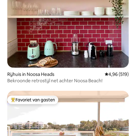
Rijhuis in Noosa Heads
Gemiddelde beo
4,96 (519)
Bekroonde retrostijl net achter Noosa Beach!
Favoriet van gasten
Topfavoriet van gasten