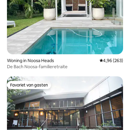
Woning in Noosa Heads
Gemiddelde beo
4,96 (263)
De Bach Noosa-familieretraite
Favoriet van gasten
Favoriet van gasten