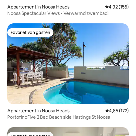
Appartement in Noosa Heads
Gemiddelde beo
4,92 (156)
Noosa Spectacular Views - Verwarmd zwembad!
Favoriet van gasten
Favoriet van gasten
Appartement in Noosa Heads
Gemiddelde beo
4,85 (172)
PortofinoFive 2 Bed Beach side Hastings St Noosa