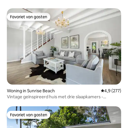
Favoriet van gasten
Favoriet van gasten
Woning in Sunrise Beach
Gemiddelde be
4,9 (277)
Vintage geïnspireerd huis met drie slaapkamers -
Verwarmd zwembad!
Favoriet van gasten
Favoriet van gasten