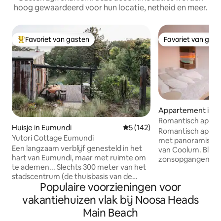
hoog gewaardeerd voor hun locatie, netheid en meer.
Favoriet van gasten
Favoriet van gas
Topfavoriet van gasten
Favoriet van gas
Appartement in C
ach
Romantisch appar
Huisje in Eumundi
Gemiddelde beoordeling van 
5 (142)
met uitzicht op d
Romantisch appar
Yutori Cottage Eumundi
met panoramisch u
Een langzaam verblijf genesteld in het
van Coolum. Blijf 
hart van Eumundi, maar met ruimte om
zonsopgangen bov
te ademen... Slechts 300 meter van het
van een bad terwij
stadscentrum (de thuisbasis van de
binnenrollen of gen
Populaire voorzieningen voor
beroemde Eumundi-markten), en op
eigen balkon bove
slechts 20 minuten rijden van Noosa,
moderne open retr
vakantiehuizen vlak bij Noosa Heads
maar je zou het nooit weten! Met
een paar dagen a
Main Beach
uitzicht op een dam en omringd door
luxe en comfort in