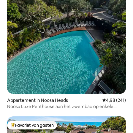
Appartement in Noosa Heads
Gemiddelde beo
4,98 (241)
Noosa Luxe Penthouse aan het zwembad op enkele
minuten lopen van het strand
Favoriet van gasten
Topfavoriet van gasten