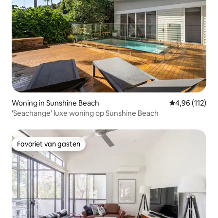
Woning in Sunshine Beach
Gemiddelde beo
4,96 (112)
'Seachange' luxe woning op Sunshine Beach
Favoriet van gasten
Favoriet van gasten