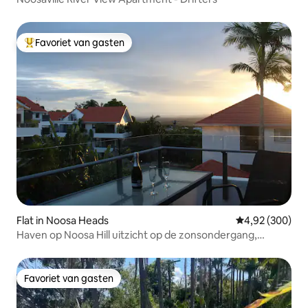
Favoriet van gasten
Topfavoriet van gasten
Flat in Noosa Heads
Gemiddelde beo
4,92 (300)
Haven op Noosa Hill uitzicht op de zonsondergang,
zwembad, spa, wifi
Favoriet van gasten
Favoriet van gasten