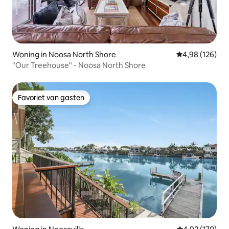
Woning in Noosa North Shore
Gemiddelde beo
4,98 (126)
"Our Treehouse" - Noosa North Shore
Favoriet van gasten
Favoriet van gasten