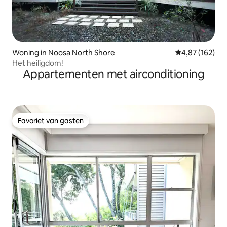
Woning in Noosa North Shore
Gemiddelde beo
4,87 (162)
Het heiligdom!
Appartementen met airconditioning
Favoriet van gasten
Favoriet van gasten