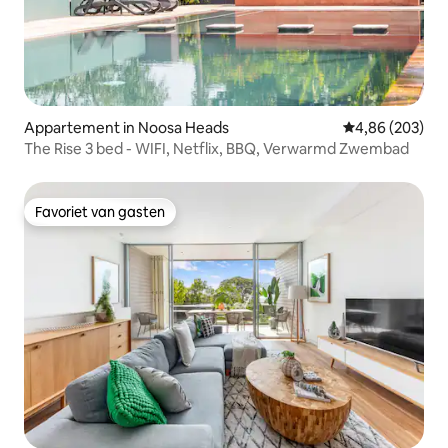
Appartement in Noosa Heads
Gemiddelde beo
4,86 (203)
The Rise 3 bed - WIFI, Netflix, BBQ, Verwarmd Zwembad
Favoriet van gasten
Favoriet van gasten