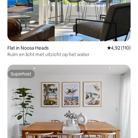
Flat in Noosa Heads
Gemiddelde beo
4,92 (110)
Ruim en licht met uitzicht op het water
Superhost
Superhost