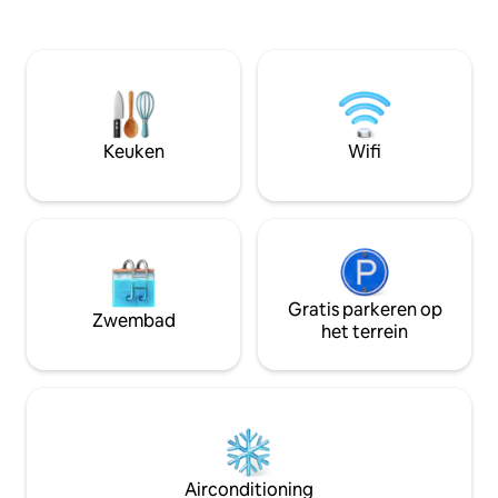
bomen en wilde dieren, maken de
kustomgeving. Wa
rustige geluiden van de natuur het de
schilderachtige 
perfecte plek om te ontspannen, te
verborgen strand
ontspannen en opnieuw contact te
lokale cafés. Onts
maken...Kijk hoe de wallaby's 's's
First en Second B
middags grazen vanuit het buitenbad of
afstand van je deu
de vuurplaats, of gezellig naast de open
Keuken
Wifi
haard met een goed boek...
Gratis parkeren op
Zwembad
het terrein
Airconditioning