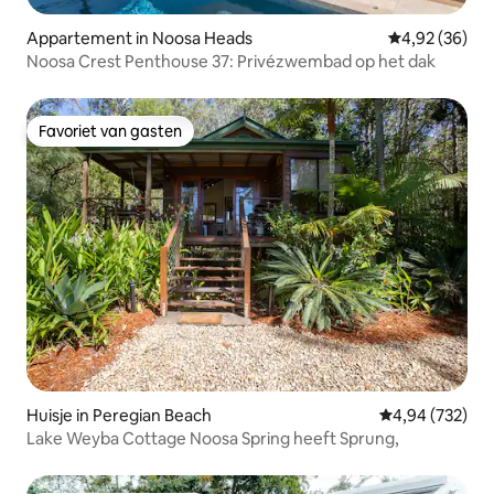
Appartement in Noosa Heads
Gemiddelde be
4,92 (36)
Noosa Crest Penthouse 37: Privézwembad op het dak
Favoriet van gasten
Favoriet van gasten
Huisje in Peregian Beach
Gemiddelde beo
4,94 (732)
Lake Weyba Cottage Noosa Spring heeft Sprung,