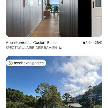
Appartement in Coolum Beach
Gemiddelde beo
4,94 (264)
SPECTACULAIRE 'DRIE BAAIEN' 🐳
Favoriet van gasten
Topfavoriet van gasten