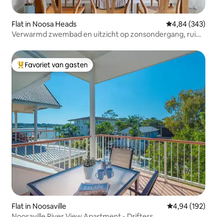
Flat in Noosa Heads
Gemiddelde beo
4,84 (343)
Verwarmd zwembad en uitzicht op zonsondergang, ruim
appartement met 2 bedden!
Favoriet van gasten
Topfavoriet van gasten
Flat in Noosaville
Gemiddelde beo
4,94 (192)
Noosaville River View Apartment - Drifters