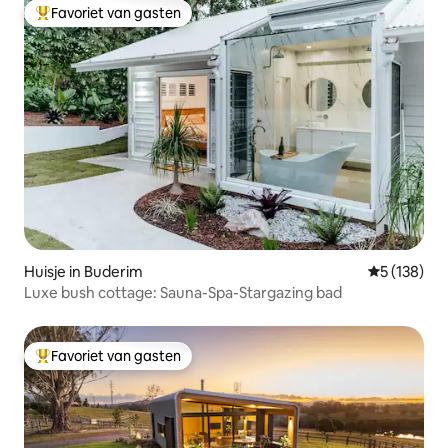
Favoriet van gasten
Topfavoriet van gasten
Huisje in Buderim
Gemiddelde 
5 (138)
Luxe bush cottage: Sauna-Spa-Stargazing bad
Favoriet van gasten
Topfavoriet van gasten