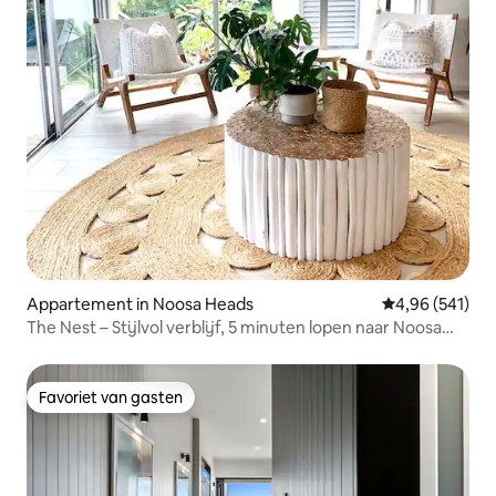
Appartement in Noosa Heads
Gemiddelde beo
4,96 (541)
The Nest – Stijlvol verblijf, 5 minuten lopen naar Noosa
Beach
Favoriet van gasten
Favoriet van gasten