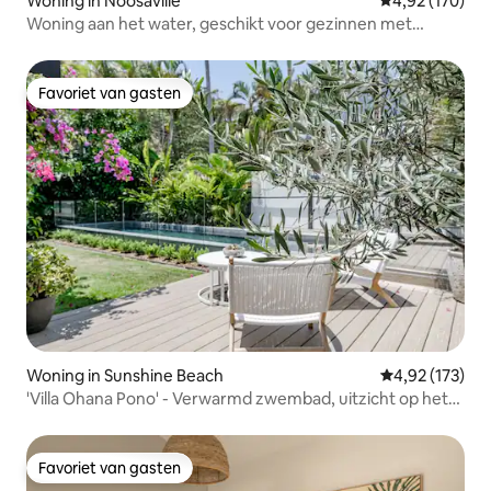
Woning in Noosaville
Gemiddelde beo
4,92 (170)
Woning aan het water, geschikt voor gezinnen met
kinderen en honden, met zeepaardjes
Favoriet van gasten
Favoriet van gasten
Woning in Sunshine Beach
Gemiddelde beo
4,92 (173)
'Villa Ohana Pono' - Verwarmd zwembad, uitzicht op het
regenwoud
Favoriet van gasten
Favoriet van gasten