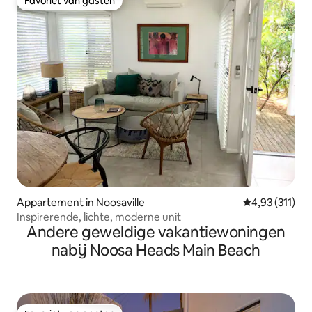
Favoriet van gasten
Favoriet van gasten
Appartement in Noosaville
Gemiddelde be
4,93 (311)
Inspirerende, lichte, moderne unit
Andere geweldige vakantiewoningen
nabij Noosa Heads Main Beach