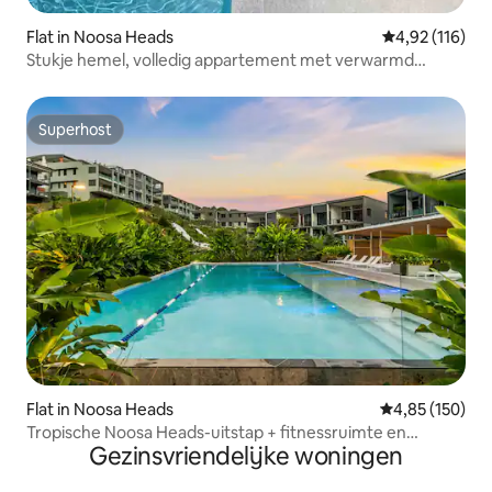
Flat in Noosa Heads
Gemiddelde beo
4,92 (116)
Stukje hemel, volledig appartement met verwarmd
zwembad
Superhost
Superhost
Flat in Noosa Heads
Gemiddelde beo
4,85 (150)
Tropische Noosa Heads-uitstap + fitnessruimte en
Gezinsvriendelijke woningen
zwembad ter plaatse