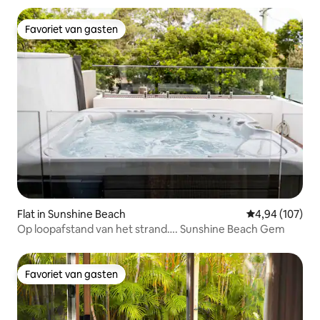
Favoriet van gasten
Favoriet van gasten
Flat in Sunshine Beach
Gemiddelde beo
4,94 (107)
Op loopafstand van het strand…. Sunshine Beach Gem
Favoriet van gasten
Favoriet van gasten