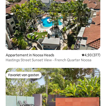
Appartement in Noosa Heads
Gemiddelde beo
4,93 (377)
Hastings Street Sunset View - French Quarter Noosa
Favoriet van gasten
Favoriet van gasten