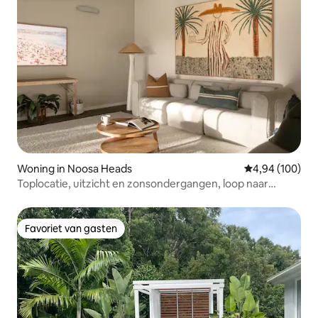
Woning in Noosa Heads
Gemiddelde beo
4,94 (100)
Toplocatie, uitzicht en zonsondergangen, loop naar
Hastings
Favoriet van gasten
Favoriet van gasten