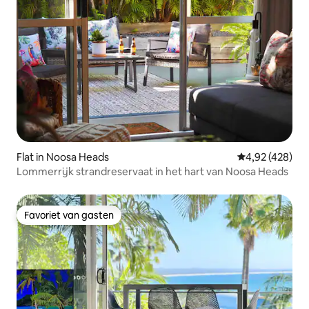
Flat in Noosa Heads
Gemiddelde beo
4,92 (428)
Lommerrijk strandreservaat in het hart van Noosa Heads
Favoriet van gasten
Favoriet van gasten