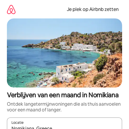
Ga
direct
Je plek op Airbnb zetten
naar
inhoud
Verblijven van een maand in Nomikiana
Ontdek langetermijnwoningen die als thuis aanvoelen
voor een maand of langer.
Locatie
Wanneer er resultaten beschikbaar zijn, maak je een keuze met 