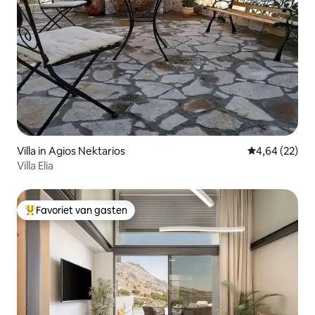
Villa in Agios Nektarios
Gemiddelde be
4,64 (22)
Villa Elia
Favoriet van gasten
Topfavoriet van gasten