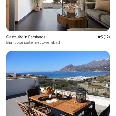
Gastsuite in Patsianos
Gemiddeld
5 (12)
Elia | Luxe suite met zwembad