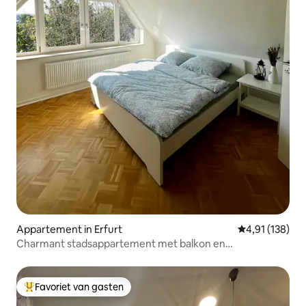
Appartement in Erfurt
Gemiddelde beo
4,91 (138)
Charmant stadsappartement met balkon en
parkeerplaatsen
Favoriet van gasten
Topfavoriet van gasten