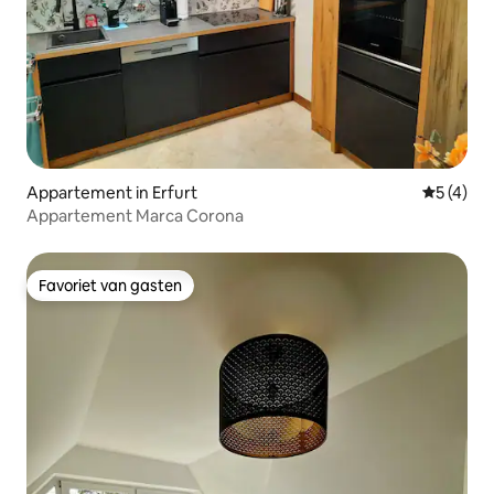
Appartement in Erfurt
Gemiddeld
5 (4)
Appartement Marca Corona
Favoriet van gasten
Favoriet van gasten