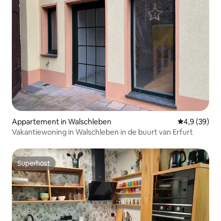
Appartement in Walschleben
Gemiddelde b
4,9 (39)
Vakantiewoning in Walschleben in de buurt van Erfurt
Superhost
Superhost