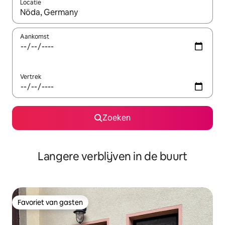
Locatie
Wanneer er resultaten beschikbaar zijn, maak je een keuze met 
Aankomst
Vertrek
Zoeken
Langere verblijven in de buurt
Favoriet van gasten
Favoriet van gasten