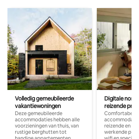
Volledig gemeubileerde
Digitale nom
vakantiewoningen
reizende prof
Deze gemeubileerde
Comfortabele
accommodaties hebben alle
accommodatie
voorzieningen van thuis, van
reizende en op
rustige berghutten tot
werkende profe
handige appartementen
wifi en special