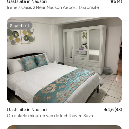
Gastsuite in Nausori
Gemiddeld
5 (4)
Irene's Oasis 2 Near Nausori Airport Taxi onsite
Superhost
Superhost
Gastsuite in Nausori
Gemiddelde b
4,6 (43)
Op enkele minuten van de luchthaven Suva