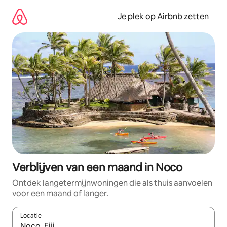
Ga
direct
Je plek op Airbnb zetten
naar
inhoud
Verblijven van een maand in Noco
Ontdek langetermijnwoningen die als thuis aanvoelen
voor een maand of langer.
Locatie
Wanneer er resultaten beschikbaar zijn, maak je een keuze met 