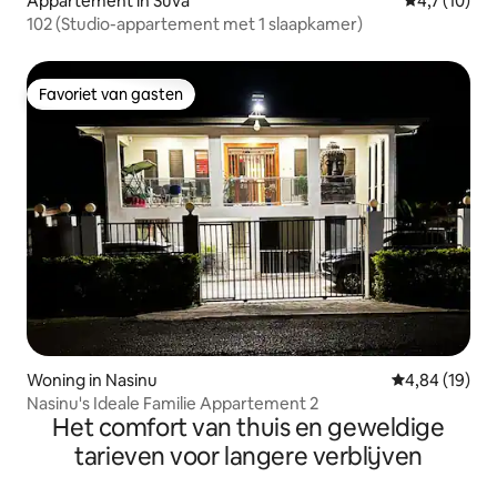
Appartement in Suva
Gemiddelde 
4,7 (10)
102 (Studio-appartement met 1 slaapkamer)
Favoriet van gasten
Favoriet van gasten
Woning in Nasinu
Gemiddelde be
4,84 (19)
Nasinu's Ideale Familie Appartement 2
Het comfort van thuis en geweldige
tarieven voor langere verblijven