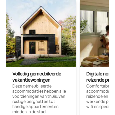
Volledig gemeubileerde
Digitale nom
vakantiewoningen
reizende prof
Deze gemeubileerde
Comfortabele
accommodaties hebben alle
accommodatie
voorzieningen van thuis, van
reizende en op
rustige berghutten tot
werkende profe
handige appartementen
wifi en special
midden in de stad.