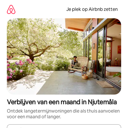
Ga
direct
Je plek op Airbnb zetten
naar
inhoud
Verblijven van een maand in Njutemåla
Ontdek langetermijnwoningen die als thuis aanvoelen
voor een maand of langer.