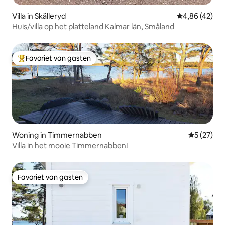
Villa in Skälleryd
Gemiddelde be
4,86 (42)
Huis/villa op het platteland Kalmar län, Småland
Favoriet van gasten
Topfavoriet van gasten
Woning in Timmernabben
Gemiddelde
5 (27)
Villa in het mooie Timmernabben!
Favoriet van gasten
Favoriet van gasten