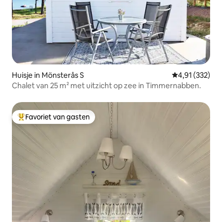
Huisje in Mönsterås S
Gemiddelde beo
4,91 (332)
Chalet van 25 m² met uitzicht op zee in Timmernabben.
Favoriet van gasten
Topfavoriet van gasten