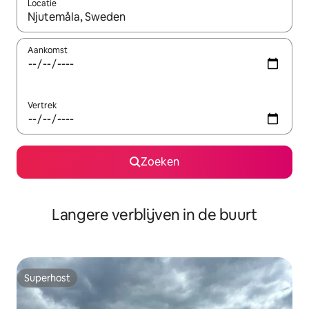
Locatie
Wanneer er resultaten beschikbaar zijn, maak je een keuze met 
Aankomst
Vertrek
Zoeken
Langere verblijven in de buurt
Superhost
Superhost