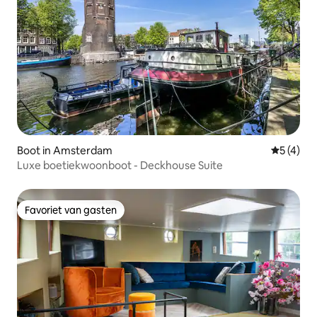
Boot in Amsterdam
Gemiddeld
5 (4)
Luxe boetiekwoonboot - Deckhouse Suite
Favoriet van gasten
Favoriet van gasten