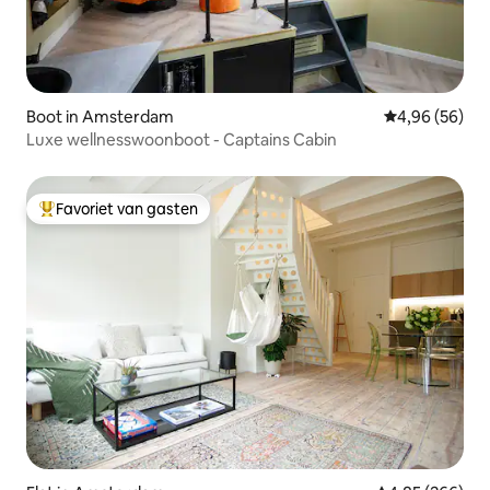
Boot in Amsterdam
Gemiddelde be
4,96 (56)
Luxe wellnesswoonboot - Captains Cabin
Favoriet van gasten
Topfavoriet van gasten