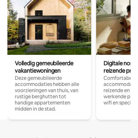
Volledig gemeubileerde
Digitale nom
vakantiewoningen
reizende prof
Deze gemeubileerde
Comfortabele
accommodaties hebben alle
accommodatie
voorzieningen van thuis, van
reizende en op
rustige berghutten tot
werkende profe
handige appartementen
wifi en special
midden in de stad.