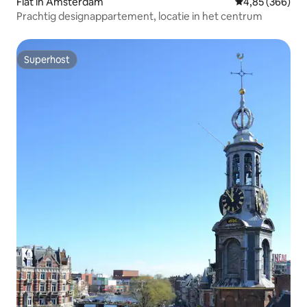
Flat in Amsterdam
Gemiddelde beo
4,85 (366)
Prachtig designappartement, locatie in het centrum
Superhost
Superhost