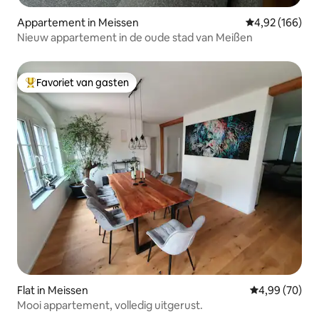
Appartement in Meissen
Gemiddelde beo
4,92 (166)
Nieuw appartement in de oude stad van Meißen
Favoriet van gasten
Topfavoriet van gasten
Flat in Meissen
Gemiddelde be
4,99 (70)
Mooi appartement, volledig uitgerust.