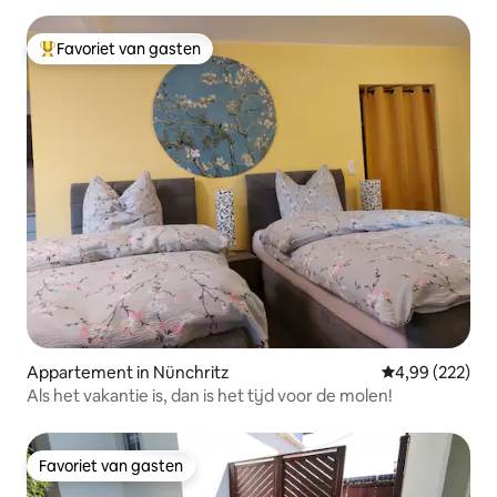
Favoriet van gasten
Topfavoriet van gasten
Appartement in Nünchritz
Gemiddelde beo
4,99 (222)
Als het vakantie is, dan is het tijd voor de molen!
Favoriet van gasten
Favoriet van gasten