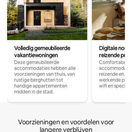
Volledig gemeubileerde
Digitale nom
vakantiewoningen
reizende prof
Deze gemeubileerde
Comfortabele
accommodaties hebben alle
accommodatie
voorzieningen van thuis, van
reizende en op
rustige berghutten tot
werkende profe
handige appartementen
wifi en special
midden in de stad.
Voorzieningen en voordelen voor
langere verblijven