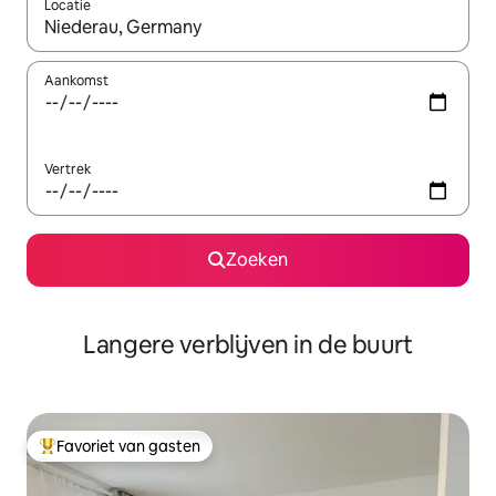
Locatie
Wanneer er resultaten beschikbaar zijn, maak je een keuze met 
Aankomst
Vertrek
Zoeken
Langere verblijven in de buurt
Favoriet van gasten
Topfavoriet van gasten