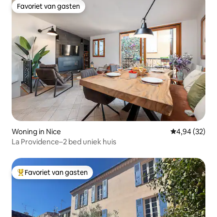
Favoriet van gasten
Favoriet van gasten
Woning in Nice
Gemiddelde be
4,94 (32)
La Providence–2 bed uniek huis
Favoriet van gasten
Topfavoriet van gasten