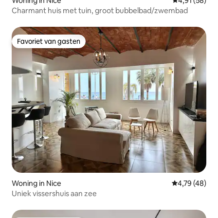
Woning in Nice
Gemiddelde be
4,91 (58)
Charmant huis met tuin, groot bubbelbad/zwembad
Favoriet van gasten
Favoriet van gasten
Woning in Nice
Gemiddelde be
4,79 (48)
Uniek vissershuis aan zee