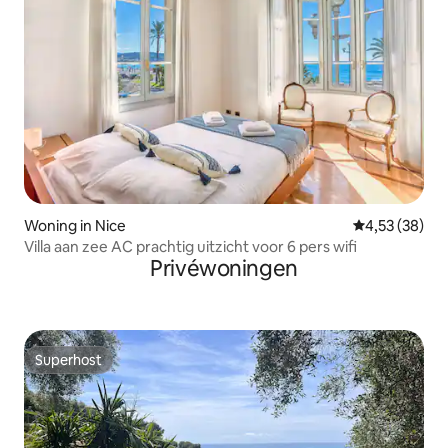
Woning in Nice
Gemiddelde be
4,53 (38)
Villa aan zee AC prachtig uitzicht voor 6 pers wifi
Privéwoningen
Superhost
Superhost