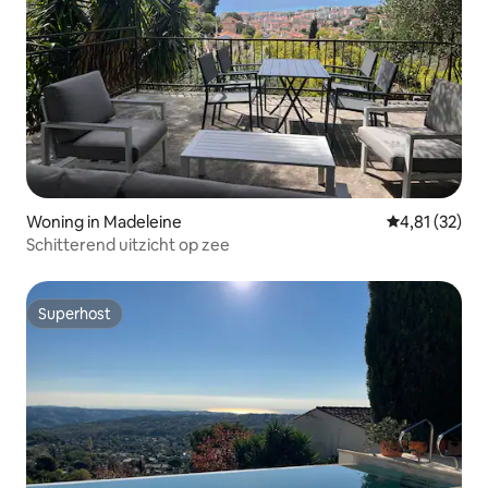
Woning in Madeleine
Gemiddelde be
4,81 (32)
Schitterend uitzicht op zee
Superhost
Superhost