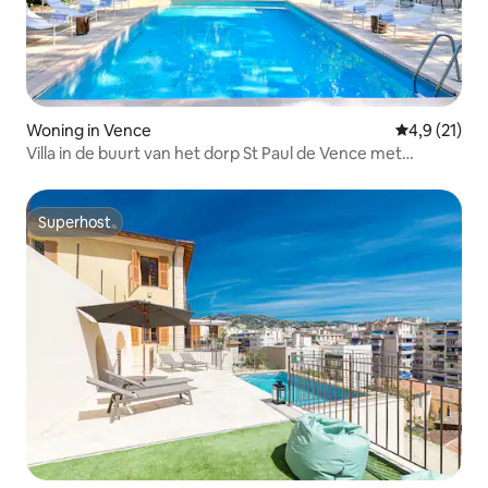
Woning in Vence
Gemiddelde 
4,9 (21)
Villa in de buurt van het dorp St Paul de Vence met
zwembad
Superhost
Superhost