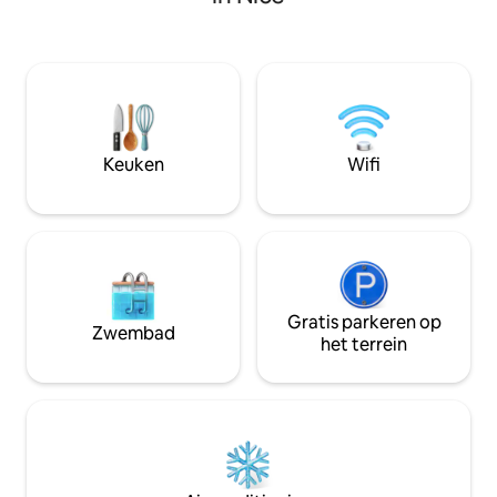
20 minuten lopen van het strand van
ontmoet historis
Serre, het middeleeuwse dorp en het
comfort: lichte wo
stadscentrum en biedt charme, comfort
een volledig uitg
en een prachtig uitzicht op het kasteel
airconditioning in 
van Grimaldi. De perfecte plek om te
Ongeveer 10–12 mi
ademen, te ontspannen en samen te
strand en de oude 
zijn. Creëer tijdloze herinneringen door
Perfect voor gezi
buiten te dineren, in de zon te
Eigen parkeerplaats
Keuken
Wifi
zwemmen en de schoonheid van de
hele dag zonnige 
Franse Rivièra te verkennen!
Gratis parkeren op
Zwembad
het terrein