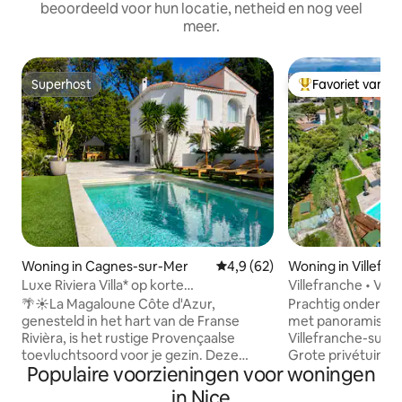
beoordeeld voor hun locatie, netheid en nog veel
meer.
Superhost
Favoriet van g
Superhost
Topfavoriet van 
Woning in Cagnes-sur-Mer
Gemiddelde beoordeling van 4
4,9 (62)
Woning in Villefra
Mer
Luxe Riviera Villa* op korte
Villefranche • Vil
wandelafstand van het strand en het
uitzicht op zee •
🌴☀️La Magaloune Côte d'Azur,
Prachtig onderhou
centrum
airconditioning
genesteld in het hart van de Franse
met panoramisch u
Rivièra, is het rustige Provençaalse
Villefranche-sur-
toevluchtsoord voor je gezin. Deze
Grote privétuin, 
Populaire voorzieningen voor woningen
ruime villa met verwarmd zwembad en
een zwembad van
grote mediterrane tuin ligt op slechts 15-
door mediterraan groe
in Nice