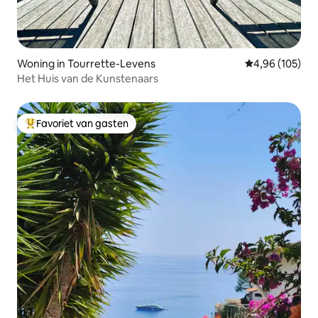
Woning in Tourrette-Levens
Gemiddelde beo
4,96 (105)
Het Huis van de Kunstenaars
Favoriet van gasten
Topfavoriet van gasten