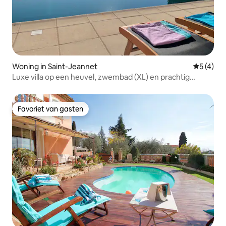
Woning in Saint-Jeannet
Gemiddeld
5 (4)
Luxe villa op een heuvel, zwembad (XL) en prachtig
uitzicht
Favoriet van gasten
Favoriet van gasten