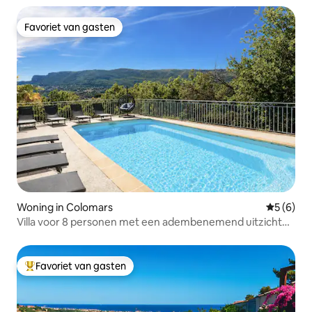
Favoriet van gasten
Favoriet van gasten
Woning in Colomars
Gemiddeld
5 (6)
Villa voor 8 personen met een adembenemend uitzicht
en een zwembad
Favoriet van gasten
Topfavoriet van gasten