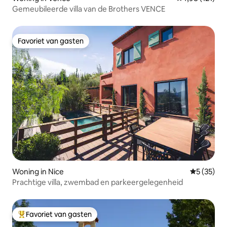
Gemeubileerde villa van de Brothers VENCE
Favoriet van gasten
Favoriet van gasten
Woning in Nice
Gemiddelde
5 (35)
Prachtige villa, zwembad en parkeergelegenheid
Favoriet van gasten
Topfavoriet van gasten