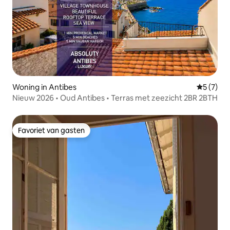
Woning in Antibes
Gemiddeld
5 (7)
Nieuw 2026 • Oud Antibes • Terras met zeezicht 2BR 2BTH
Favoriet van gasten
Favoriet van gasten